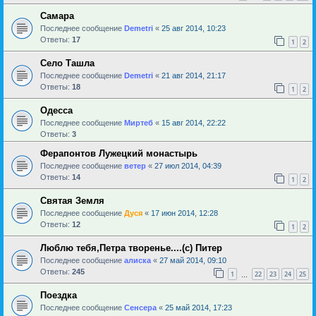
Самара
Последнее сообщение
Demetri
«
25 авг 2014, 10:23
Ответы:
17
1
2
Село Ташла
Последнее сообщение
Demetri
«
21 авг 2014, 21:17
Ответы:
18
1
2
Одесса
Последнее сообщение
Миртеб
«
15 авг 2014, 22:22
Ответы:
3
Ферапонтов Лужецкий монастырь
Последнее сообщение
ветер
«
27 июл 2014, 04:39
Ответы:
14
1
2
Святая Земля
Последнее сообщение
Дуся
«
17 июн 2014, 12:28
Ответы:
12
1
2
Люблю тебя,Петра творенье....(с) Питер
Последнее сообщение
алиска
«
27 май 2014, 09:10
Ответы:
245
1
22
23
24
25
…
Поездка
Последнее сообщение
Сенсера
«
25 май 2014, 17:23