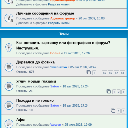
Добавлено в форуме
Радость жизни
Личные сообщения на форуме
Последнее сообщение
Администратор
«
20 окт 2009, 15:08
Добавлено в форуме
Радость жизни
Темы
Как вставить картинку или фотографию в форум?
Инструкция.
Последнее сообщение
Волна
«
12 окт 2013, 17:26
Дорвался до фотика
Последнее сообщение
Swetushka
«
05 авг 2026, 20:47
Ответы:
676
1
65
66
67
68
…
Углич моими глазами
Последнее сообщение
Satou
«
18 авг 2025, 17:24
Ответы:
21
1
2
3
Походы и не только
Последнее сообщение
Satou
«
18 авг 2025, 17:24
Ответы:
10
1
2
Афон
Последнее сообщение
Varwen
«
25 июл 2025, 19:09