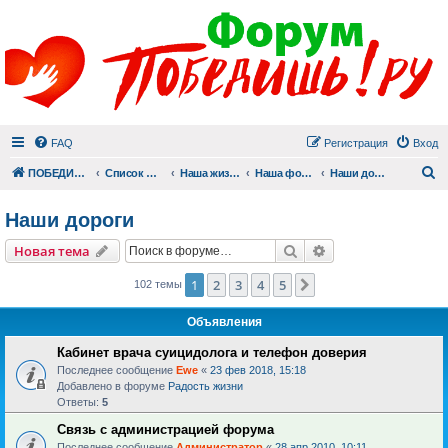
FAQ
Регистрация
Вход
П
ПОБЕДИШЬ.РУ
Список форумов
Наша жизнь (не всё же о суициде!)
Наша фотогалерея
Наши дороги
Наши дороги
Поиск
Расширенный пои
Новая тема
1
2
3
4
5
След.
102 темы
Объявления
Кабинет врача суицидолога и телефон доверия
Последнее сообщение
Ewe
«
23 фев 2018, 15:18
Добавлено в форуме
Радость жизни
Ответы:
5
Связь с администрацией форума
Последнее сообщение
Администратор
«
28 апр 2010, 10:11