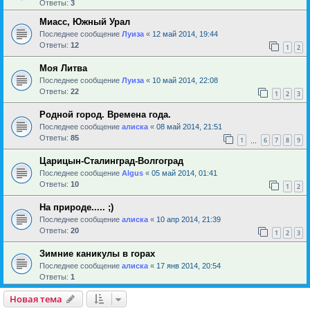
Ответы:
3
Миасс, Южный Урал
Последнее сообщение
Луиза
«
12 май 2014, 19:44
Ответы:
12
1
2
Моя Литва
Последнее сообщение
Луиза
«
10 май 2014, 22:08
Ответы:
22
1
2
3
Родной город. Времена года.
Последнее сообщение
алиска
«
08 май 2014, 21:51
Ответы:
85
1
6
7
8
9
…
Царицын-Сталинград-Волгоград
Последнее сообщение
Algus
«
05 май 2014, 01:41
Ответы:
10
1
2
На природе..... ;)
Последнее сообщение
алиска
«
10 апр 2014, 21:39
Ответы:
20
1
2
3
Зимние каникулы в горах
Последнее сообщение
алиска
«
17 янв 2014, 20:54
Ответы:
1
Новая тема