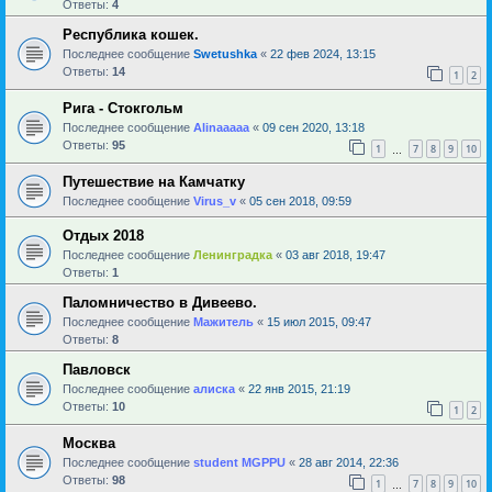
Ответы:
4
Республика кошек.
Последнее сообщение
Swetushka
«
22 фев 2024, 13:15
Ответы:
14
1
2
Рига - Стокгольм
Последнее сообщение
Alinaaaaa
«
09 сен 2020, 13:18
Ответы:
95
1
7
8
9
10
…
Путешествие на Камчатку
Последнее сообщение
Virus_v
«
05 сен 2018, 09:59
Отдых 2018
Последнее сообщение
Ленинградка
«
03 авг 2018, 19:47
Ответы:
1
Паломничество в Дивеево.
Последнее сообщение
Мажитель
«
15 июл 2015, 09:47
Ответы:
8
Павловск
Последнее сообщение
алиска
«
22 янв 2015, 21:19
Ответы:
10
1
2
Москва
Последнее сообщение
student MGPPU
«
28 авг 2014, 22:36
Ответы:
98
1
7
8
9
10
…