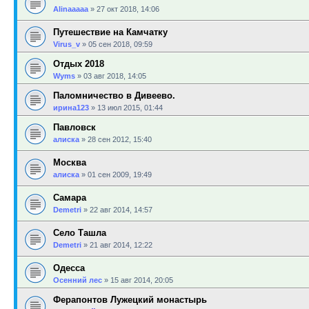
Alinaaaaa
»
27 окт 2018, 14:06
Путешествие на Камчатку
Virus_v
»
05 сен 2018, 09:59
Отдых 2018
Wyms
»
03 авг 2018, 14:05
Паломничество в Дивеево.
ирина123
»
13 июл 2015, 01:44
Павловск
алиска
»
28 сен 2012, 15:40
Москва
алиска
»
01 сен 2009, 19:49
Самара
Demetri
»
22 авг 2014, 14:57
Село Ташла
Demetri
»
21 авг 2014, 12:22
Одесса
Осенний лес
»
15 авг 2014, 20:05
Ферапонтов Лужецкий монастырь