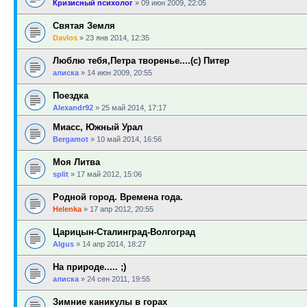
Кризисный психолог
»
09 июн 2009, 22:05
Святая Земля
Davlos
»
23 янв 2014, 12:35
Люблю тебя,Петра творенье....(с) Питер
алиска
»
14 июн 2009, 20:55
Поездка
Alexandr92
»
25 май 2014, 17:17
Миасс, Южный Урал
Bergamot
»
10 май 2014, 16:56
Моя Литва
sрlit
»
17 май 2012, 15:06
Родной город. Времена года.
Helenka
»
17 апр 2012, 20:55
Царицын-Сталинград-Волгоград
Algus
»
14 апр 2014, 18:27
На природе..... ;)
алиска
»
24 сен 2011, 19:55
Зимние каникулы в горах