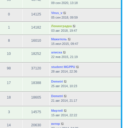
09 сен 2020, 13:18
Virus_v
0
14125
05 сен 2018, 09:59
Ленинградка
1
14182
03 авг 2018, 19:47
Мажитель
8
16010
15 июл 2015, 09:47
алиска
10
18252
22 янв 2015, 21:19
student MGPPU
98
37120
28 авг 2014, 22:36
Demetri
17
18388
25 авг 2014, 10:23
Demetri
18
18605
21 авг 2014, 21:17
Миртеб
3
14575
15 авг 2014, 22:22
ветер
14
20630