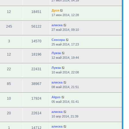
27 июл 2014, 04:39
Дуся
12
18451
17 июн 2014, 12:28
алиска
245
56122
27 май 2014, 09:10
Сенсера
3
14570
25 май 2014, 17:23
Луиза
12
18196
12 май 2014, 19:44
Луиза
22
22431
10 май 2014, 22:08
алиска
85
38967
08 май 2014, 21:51
Algus
10
17924
05 май 2014, 01:41
алиска
20
22614
10 апр 2014, 21:39
алиска
1
14712