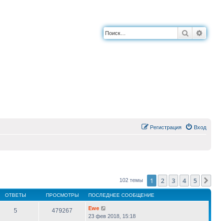
Поиск
Расш
Регистрация
Вход
1
2
3
4
5
Сл
102 темы
ОТВЕТЫ
ПРОСМОТРЫ
ПОСЛЕДНЕЕ СООБЩЕНИЕ
Ewe
5
479267
23 фев 2018, 15:18