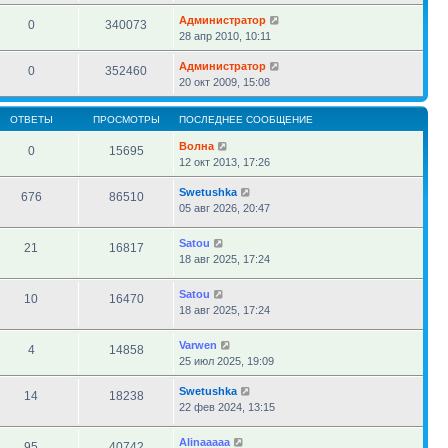
Администратор
0
340073
28 апр 2010, 10:11
Администратор
0
352460
20 окт 2009, 15:08
ОТВЕТЫ
ПРОСМОТРЫ
ПОСЛЕДНЕЕ СООБЩЕНИЕ
Волна
0
15695
12 окт 2013, 17:26
Swetushka
676
86510
05 авг 2026, 20:47
Satou
21
16817
18 авг 2025, 17:24
Satou
10
16470
18 авг 2025, 17:24
Varwen
4
14858
25 июл 2025, 19:09
Swetushka
14
18238
22 фев 2024, 13:15
Alinaaaaa
95
40742