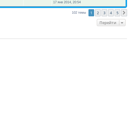
17 янв 2014, 20:54
1
2
3
4
5
Сл
102 темы
Перейти