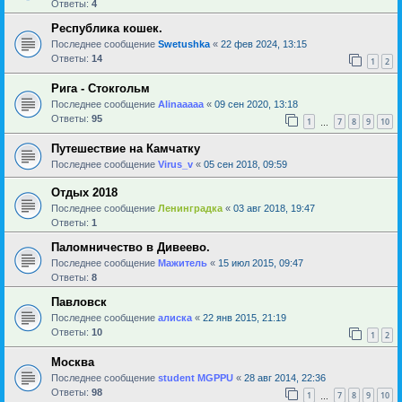
Ответы:
4
Республика кошек.
Последнее сообщение
Swetushka
«
22 фев 2024, 13:15
Ответы:
14
1
2
Рига - Стокгольм
Последнее сообщение
Alinaaaaa
«
09 сен 2020, 13:18
Ответы:
95
1
7
8
9
10
…
Путешествие на Камчатку
Последнее сообщение
Virus_v
«
05 сен 2018, 09:59
Отдых 2018
Последнее сообщение
Ленинградка
«
03 авг 2018, 19:47
Ответы:
1
Паломничество в Дивеево.
Последнее сообщение
Мажитель
«
15 июл 2015, 09:47
Ответы:
8
Павловск
Последнее сообщение
алиска
«
22 янв 2015, 21:19
Ответы:
10
1
2
Москва
Последнее сообщение
student MGPPU
«
28 авг 2014, 22:36
Ответы:
98
1
7
8
9
10
…