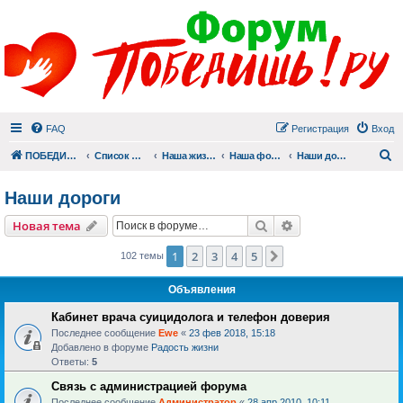
FAQ
Регистрация
Вход
П
ПОБЕДИШЬ.РУ
Список форумов
Наша жизнь (не всё же о суициде!)
Наша фотогалерея
Наши дороги
Наши дороги
Поиск
Расширенный пои
Новая тема
1
2
3
4
5
След.
102 темы
Объявления
Кабинет врача суицидолога и телефон доверия
Последнее сообщение
Ewe
«
23 фев 2018, 15:18
Добавлено в форуме
Радость жизни
Ответы:
5
Связь с администрацией форума
Последнее сообщение
Администратор
«
28 апр 2010, 10:11