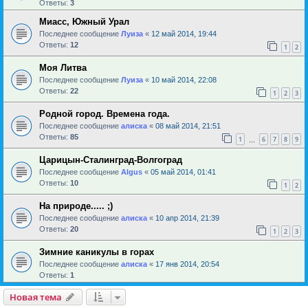
Ответы:
3
Миасс, Южный Урал
Последнее сообщение
Луиза
«
12 май 2014, 19:44
Ответы:
12
1
2
Моя Литва
Последнее сообщение
Луиза
«
10 май 2014, 22:08
Ответы:
22
1
2
3
Родной город. Времена года.
Последнее сообщение
алиска
«
08 май 2014, 21:51
Ответы:
85
1
6
7
8
9
…
Царицын-Сталинград-Волгоград
Последнее сообщение
Algus
«
05 май 2014, 01:41
Ответы:
10
1
2
На природе..... ;)
Последнее сообщение
алиска
«
10 апр 2014, 21:39
Ответы:
20
1
2
3
Зимние каникулы в горах
Последнее сообщение
алиска
«
17 янв 2014, 20:54
Ответы:
1
Новая тема