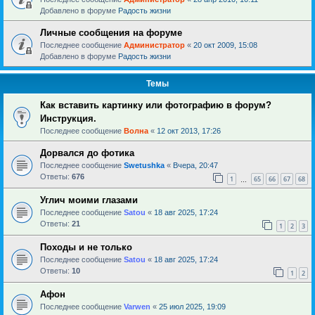
Добавлено в форуме
Радость жизни
Личные сообщения на форуме
Последнее сообщение
Администратор
«
20 окт 2009, 15:08
Добавлено в форуме
Радость жизни
Темы
Как вставить картинку или фотографию в форум?
Инструкция.
Последнее сообщение
Волна
«
12 окт 2013, 17:26
Дорвался до фотика
Последнее сообщение
Swetushka
«
Вчера, 20:47
Ответы:
676
1
65
66
67
68
…
Углич моими глазами
Последнее сообщение
Satou
«
18 авг 2025, 17:24
Ответы:
21
1
2
3
Походы и не только
Последнее сообщение
Satou
«
18 авг 2025, 17:24
Ответы:
10
1
2
Афон
Последнее сообщение
Varwen
«
25 июл 2025, 19:09