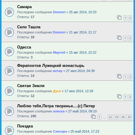
Самара
Последнее сообщение
Demetri
«
25 авг 2014, 10:23
Ответы:
17
1
2
Село Ташла
Последнее сообщение
Demetri
«
21 авг 2014, 21:17
Ответы:
18
1
2
Одесса
Последнее сообщение
Миртеб
«
15 авг 2014, 22:22
Ответы:
3
Ферапонтов Лужецкий монастырь
Последнее сообщение
ветер
«
27 июл 2014, 04:39
Ответы:
14
1
2
Святая Земля
Последнее сообщение
Дуся
«
17 июн 2014, 12:28
Ответы:
12
1
2
Люблю тебя,Петра творенье....(с) Питер
Последнее сообщение
алиска
«
27 май 2014, 09:10
Ответы:
245
1
22
23
24
25
…
Поездка
Последнее сообщение
Сенсера
«
25 май 2014, 17:23