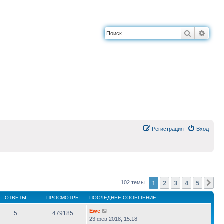
Поиск
Расш
Регистрация
Вход
1
2
3
4
5
Сл
102 темы
ОТВЕТЫ
ПРОСМОТРЫ
ПОСЛЕДНЕЕ СООБЩЕНИЕ
Ewe
5
479185
23 фев 2018, 15:18