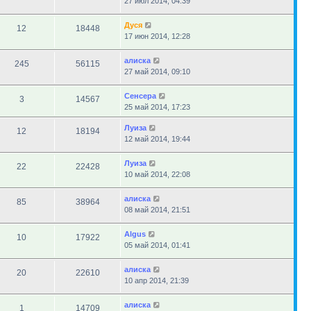
27 июл 2014, 04:39
Дуся
12
18448
17 июн 2014, 12:28
алиска
245
56115
27 май 2014, 09:10
Сенсера
3
14567
25 май 2014, 17:23
Луиза
12
18194
12 май 2014, 19:44
Луиза
22
22428
10 май 2014, 22:08
алиска
85
38964
08 май 2014, 21:51
Algus
10
17922
05 май 2014, 01:41
алиска
20
22610
10 апр 2014, 21:39
алиска
1
14709