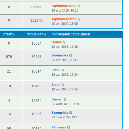
Администратор
0
339986
28 апр 2010, 10:11
Администратор
0
352378
20 окт 2009, 15:08
ОТВЕТЫ
ПРОСМОТРЫ
ПОСЛЕДНЕЕ СООБЩЕНИЕ
Волна
0
15694
12 окт 2013, 17:26
Swetushka
676
86488
05 авг 2026, 20:47
Satou
21
16814
18 авг 2025, 17:24
Satou
10
16469
18 авг 2025, 17:24
Varwen
4
14854
25 июл 2025, 19:09
Swetushka
14
18235
22 фев 2024, 13:15
Alinaaaaa
95
40734