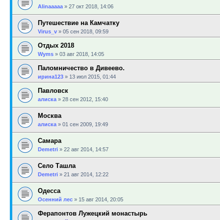
Alinaaaaa
»
27 окт 2018, 14:06
Путешествие на Камчатку
Virus_v
»
05 сен 2018, 09:59
Отдых 2018
Wyms
»
03 авг 2018, 14:05
Паломничество в Дивеево.
ирина123
»
13 июл 2015, 01:44
Павловск
алиска
»
28 сен 2012, 15:40
Москва
алиска
»
01 сен 2009, 19:49
Самара
Demetri
»
22 авг 2014, 14:57
Село Ташла
Demetri
»
21 авг 2014, 12:22
Одесса
Осенний лес
»
15 авг 2014, 20:05
Ферапонтов Лужецкий монастырь