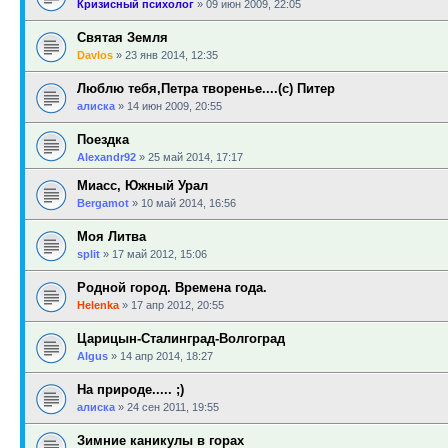
Кризисный психолог
»
09 июн 2009, 22:05
Святая Земля
Davlos
»
23 янв 2014, 12:35
Люблю тебя,Петра творенье....(с) Питер
алиска
»
14 июн 2009, 20:55
Поездка
Alexandr92
»
25 май 2014, 17:17
Миасс, Южный Урал
Bergamot
»
10 май 2014, 16:56
Моя Литва
sрlit
»
17 май 2012, 15:06
Родной город. Времена года.
Helenka
»
17 апр 2012, 20:55
Царицын-Сталинград-Волгоград
Algus
»
14 апр 2014, 18:27
На природе..... ;)
алиска
»
24 сен 2011, 19:55
Зимние каникулы в горах