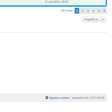
17 янв 2014, 20:54
1
2
3
4
5
Сл
102 темы
Перейти
Удалить cookies
Часовой пояс:
UTC+03:00