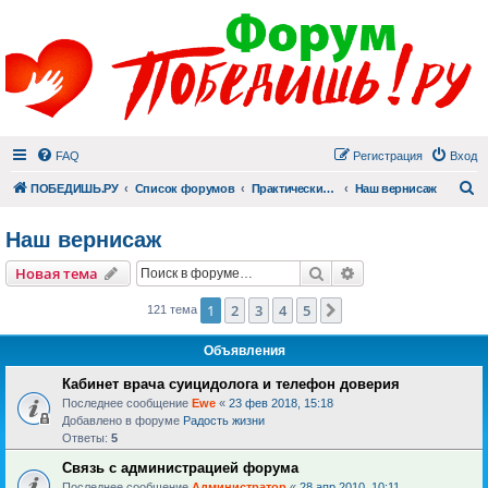
FAQ
Регистрация
Вход
П
ПОБЕДИШЬ.РУ
Список форумов
Практический раздел
Наш вернисаж
Наш вернисаж
Поиск
Расширенный пои
Новая тема
1
2
3
4
5
След.
121 тема
Объявления
Кабинет врача суицидолога и телефон доверия
Последнее сообщение
Ewe
«
23 фев 2018, 15:18
Добавлено в форуме
Радость жизни
Ответы:
5
Связь с администрацией форума
Последнее сообщение
Администратор
«
28 апр 2010, 10:11