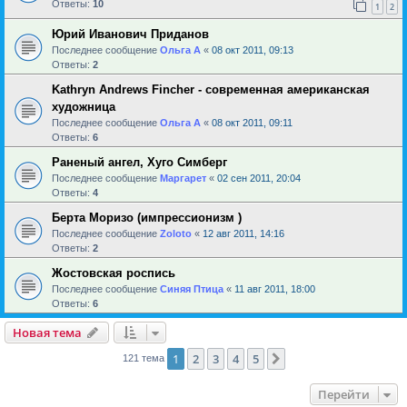
Ответы:
10
1
2
Юрий Иванович Приданов
Последнее сообщение
Ольга А
«
08 окт 2011, 09:13
Ответы:
2
Kathryn Andrews Fincher - современная американская
художница
Последнее сообщение
Ольга А
«
08 окт 2011, 09:11
Ответы:
6
Раненый ангел, Хуго Симберг
Последнее сообщение
Маргарет
«
02 сен 2011, 20:04
Ответы:
4
Берта Моризо (импрессионизм )
Последнее сообщение
Zoloto
«
12 авг 2011, 14:16
Ответы:
2
Жостовская роспись
Последнее сообщение
Синяя Птица
«
11 авг 2011, 18:00
Ответы:
6
Новая тема
1
2
3
4
5
След.
121 тема
Перейти