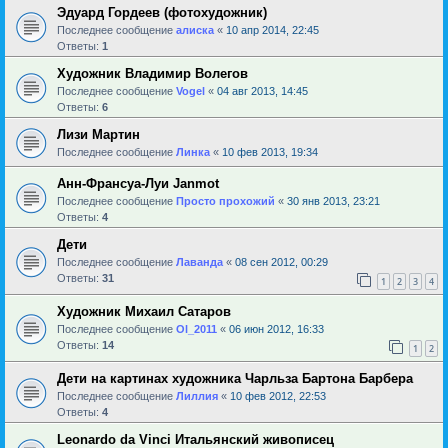
Эдуард Гордеев (фотохудожник)
Последнее сообщение
алиска
«
10 апр 2014, 22:45
Ответы:
1
Художник Владимир Волегов
Последнее сообщение
Vogel
«
04 авг 2013, 14:45
Ответы:
6
Лизи Мартин
Последнее сообщение
Линка
«
10 фев 2013, 19:34
Анн-Франсуа-Луи Janmot
Последнее сообщение
Просто прохожий
«
30 янв 2013, 23:21
Ответы:
4
Дети
Последнее сообщение
Лаванда
«
08 сен 2012, 00:29
Ответы:
31
1
2
3
4
Художник Михаил Сатаров
Последнее сообщение
Ol_2011
«
06 июн 2012, 16:33
Ответы:
14
1
2
Дети на картинах художника Чарльза Бартона Барбера
Последнее сообщение
Лиллия
«
10 фев 2012, 22:53
Ответы:
4
Leonardo da Vinci Итальянский живописец