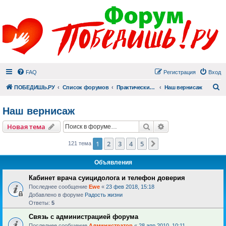
FAQ
Регистрация
Вход
П
ПОБЕДИШЬ.РУ
Список форумов
Практический раздел
Наш вернисаж
Наш вернисаж
Поиск
Расширенный пои
Новая тема
1
2
3
4
5
След.
121 тема
Объявления
Кабинет врача суицидолога и телефон доверия
Последнее сообщение
Ewe
«
23 фев 2018, 15:18
Добавлено в форуме
Радость жизни
Ответы:
5
Связь с администрацией форума
Последнее сообщение
Администратор
«
28 апр 2010, 10:11