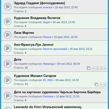
Эдуард Гордеев (фотохудожник)
Последнее сообщение
алиска
«
10 апр 2014, 22:45
Ответы:
1
Художник Владимир Волегов
Последнее сообщение
Vogel
«
04 авг 2013, 14:45
Ответы:
6
Лизи Мартин
Последнее сообщение
Линка
«
10 фев 2013, 19:34
Анн-Франсуа-Луи Janmot
Последнее сообщение
Просто прохожий
«
30 янв 2013, 23:21
Ответы:
4
Дети
Последнее сообщение
Лаванда
«
08 сен 2012, 00:29
Ответы:
31
1
2
3
4
Художник Михаил Сатаров
Последнее сообщение
Ol_2011
«
06 июн 2012, 16:33
Ответы:
14
1
2
Дети на картинах художника Чарльза Бартона Барбера
Последнее сообщение
Лиллия
«
10 фев 2012, 22:53
Ответы:
4
Leonardo da Vinci Итальянский живописец