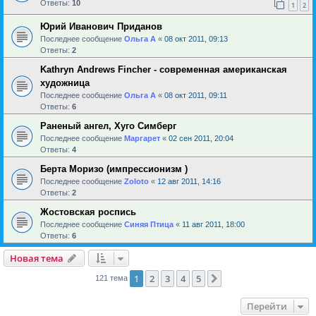
Ответы:
10
1
2
Юрий Иванович Приданов
Последнее сообщение
Ольга А
«
08 окт 2011, 09:13
Ответы:
2
Kathryn Andrews Fincher - современная американская
художница
Последнее сообщение
Ольга А
«
08 окт 2011, 09:11
Ответы:
6
Раненый ангел, Хуго Симберг
Последнее сообщение
Маргарет
«
02 сен 2011, 20:04
Ответы:
4
Берта Моризо (импрессионизм )
Последнее сообщение
Zoloto
«
12 авг 2011, 14:16
Ответы:
2
Жостовская роспись
Последнее сообщение
Синяя Птица
«
11 авг 2011, 18:00
Ответы:
6
Новая тема
1
2
3
4
5
След.
121 тема
Перейти