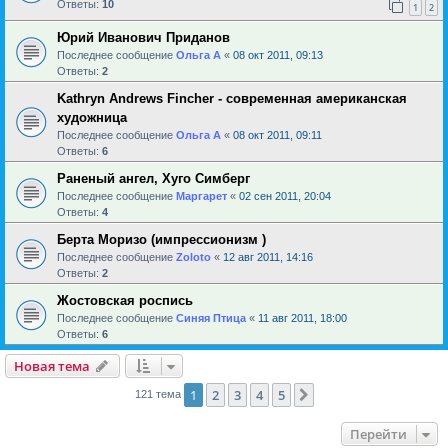
Ответы:
10
1
2
Юрий Иванович Приданов
Последнее сообщение
Ольга А
«
08 окт 2011, 09:13
Ответы:
2
Kathryn Andrews Fincher - современная американская
художница
Последнее сообщение
Ольга А
«
08 окт 2011, 09:11
Ответы:
6
Раненый ангел, Хуго Симберг
Последнее сообщение
Маргарет
«
02 сен 2011, 20:04
Ответы:
4
Берта Моризо (импрессионизм )
Последнее сообщение
Zoloto
«
12 авг 2011, 14:16
Ответы:
2
Жостовская роспись
Последнее сообщение
Синяя Птица
«
11 авг 2011, 18:00
Ответы:
6
Новая тема
1
2
3
4
5
След.
121 тема
Перейти