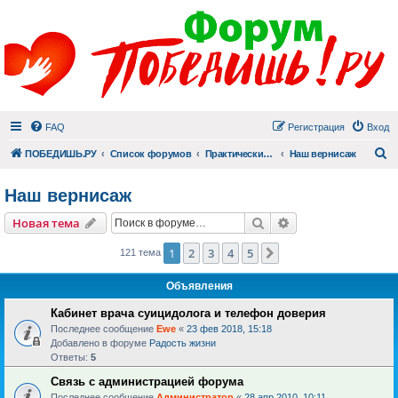
FAQ
Регистрация
Вход
П
ПОБЕДИШЬ.РУ
Список форумов
Практический раздел
Наш вернисаж
Наш вернисаж
Поиск
Расширенный пои
Новая тема
1
2
3
4
5
След.
121 тема
Объявления
Кабинет врача суицидолога и телефон доверия
Последнее сообщение
Ewe
«
23 фев 2018, 15:18
Добавлено в форуме
Радость жизни
Ответы:
5
Связь с администрацией форума
Последнее сообщение
Администратор
«
28 апр 2010, 10:11