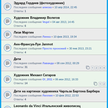
Эдуард Гордеев (фотохудожник)
Последнее сообщение
алиска
«
10 апр 2014, 22:45
Ответы:
1
Художник Владимир Волегов
Последнее сообщение
Vogel
«
04 авг 2013, 14:45
Ответы:
6
Лизи Мартин
Последнее сообщение
Линка
«
10 фев 2013, 19:34
Анн-Франсуа-Луи Janmot
Последнее сообщение
Просто прохожий
«
30 янв 2013, 23:21
Ответы:
4
Дети
Последнее сообщение
Лаванда
«
08 сен 2012, 00:29
Ответы:
31
1
2
3
4
Художник Михаил Сатаров
Последнее сообщение
Ol_2011
«
06 июн 2012, 16:33
Ответы:
14
1
2
Дети на картинах художника Чарльза Бартона Барбера
Последнее сообщение
Лиллия
«
10 фев 2012, 22:53
Ответы:
4
Leonardo da Vinci Итальянский живописец