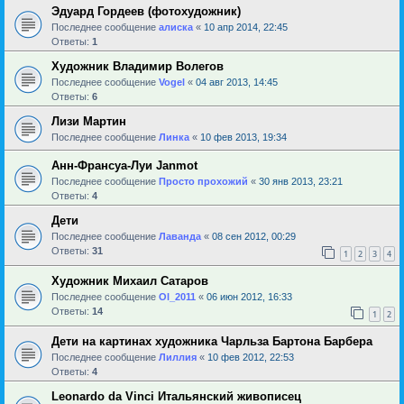
Эдуард Гордеев (фотохудожник)
Последнее сообщение
алиска
«
10 апр 2014, 22:45
Ответы:
1
Художник Владимир Волегов
Последнее сообщение
Vogel
«
04 авг 2013, 14:45
Ответы:
6
Лизи Мартин
Последнее сообщение
Линка
«
10 фев 2013, 19:34
Анн-Франсуа-Луи Janmot
Последнее сообщение
Просто прохожий
«
30 янв 2013, 23:21
Ответы:
4
Дети
Последнее сообщение
Лаванда
«
08 сен 2012, 00:29
Ответы:
31
1
2
3
4
Художник Михаил Сатаров
Последнее сообщение
Ol_2011
«
06 июн 2012, 16:33
Ответы:
14
1
2
Дети на картинах художника Чарльза Бартона Барбера
Последнее сообщение
Лиллия
«
10 фев 2012, 22:53
Ответы:
4
Leonardo da Vinci Итальянский живописец