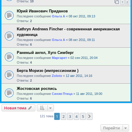
Ответы:
10
1
2
Юрий Иванович Приданов
Последнее сообщение
Ольга А
«
08 окт 2011, 09:13
Ответы:
2
Kathryn Andrews Fincher - современная американская
художница
Последнее сообщение
Ольга А
«
08 окт 2011, 09:11
Ответы:
6
Раненый ангел, Хуго Симберг
Последнее сообщение
Маргарет
«
02 сен 2011, 20:04
Ответы:
4
Берта Моризо (импрессионизм )
Последнее сообщение
Zoloto
«
12 авг 2011, 14:16
Ответы:
2
Жостовская роспись
Последнее сообщение
Синяя Птица
«
11 авг 2011, 18:00
Ответы:
6
Новая тема
1
2
3
4
5
След.
121 тема
Перейти