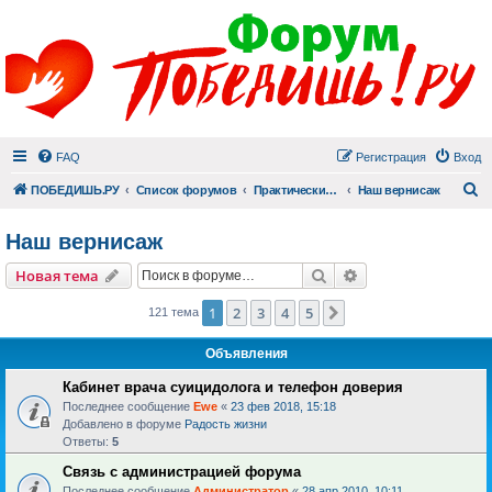
FAQ
Регистрация
Вход
П
ПОБЕДИШЬ.РУ
Список форумов
Практический раздел
Наш вернисаж
Наш вернисаж
Поиск
Расширенный пои
Новая тема
1
2
3
4
5
След.
121 тема
Объявления
Кабинет врача суицидолога и телефон доверия
Последнее сообщение
Ewe
«
23 фев 2018, 15:18
Добавлено в форуме
Радость жизни
Ответы:
5
Связь с администрацией форума
Последнее сообщение
Администратор
«
28 апр 2010, 10:11