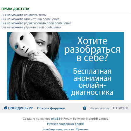
ПРАВА ДОСТУПА
Вы
не можете
начинать темы
Вы
не можете
отвечать на сообщения
Вы
не можете
редактировать свои сообщения
Вы
не можете
удалять свои сообщения
ПОБЕДИШЬ.РУ
Список форумов
Часовой пояс:
UTC+03:00
Создано на основе
phpBB
® Forum Software © phpBB Limited
Русская поддержка phpBB
Конфиденциальность
|
Правила