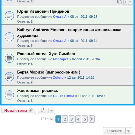
Ответы:
10
1
2
Юрий Иванович Приданов
Последнее сообщение
Ольга А
«
08 окт 2011, 09:13
Ответы:
2
Kathryn Andrews Fincher - современная американская
художница
Последнее сообщение
Ольга А
«
08 окт 2011, 09:11
Ответы:
6
Раненый ангел, Хуго Симберг
Последнее сообщение
Маргарет
«
02 сен 2011, 20:04
Ответы:
4
Берта Моризо (импрессионизм )
Последнее сообщение
Zoloto
«
12 авг 2011, 14:16
Ответы:
2
Жостовская роспись
Последнее сообщение
Синяя Птица
«
11 авг 2011, 18:00
Ответы:
6
Новая тема
1
2
3
4
5
След.
121 тема
Перейти