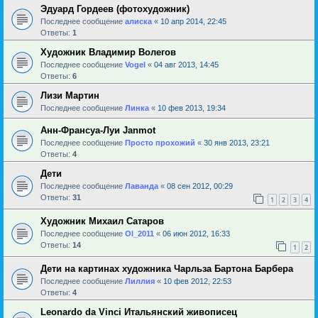
Эдуард Гордеев (фотохудожник)
Последнее сообщение
алиска
«
10 апр 2014, 22:45
Ответы:
1
Художник Владимир Волегов
Последнее сообщение
Vogel
«
04 авг 2013, 14:45
Ответы:
6
Лизи Мартин
Последнее сообщение
Линка
«
10 фев 2013, 19:34
Анн-Франсуа-Луи Janmot
Последнее сообщение
Просто прохожий
«
30 янв 2013, 23:21
Ответы:
4
Дети
Последнее сообщение
Лаванда
«
08 сен 2012, 00:29
Ответы:
31
1
2
3
4
Художник Михаил Сатаров
Последнее сообщение
Ol_2011
«
06 июн 2012, 16:33
Ответы:
14
1
2
Дети на картинах художника Чарльза Бартона Барбера
Последнее сообщение
Лиллия
«
10 фев 2012, 22:53
Ответы:
4
Leonardo da Vinci Итальянский живописец