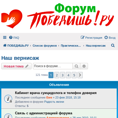
FAQ
Регистрация
Вход
П
ПОБЕДИШЬ.РУ
Список форумов
Практический раздел
Наш вернисаж
Наш вернисаж
Поиск
Расширенный пои
Новая тема
1
2
3
4
5
След.
121 тема
Объявления
Кабинет врача суицидолога и телефон доверия
Последнее сообщение
Ewe
«
23 фев 2018, 15:18
Добавлено в форуме
Радость жизни
Ответы:
5
Связь с администрацией форума
Последнее сообщение
Администратор
«
28 апр 2010, 10:11