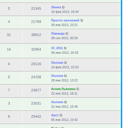
Линка
0
21345
10 фев 2013, 19:34
Просто прохожий
4
21769
30 янв 2013, 23:21
Лаванда
31
38912
08 сен 2012, 00:29
Ol_2011
14
32954
06 июн 2012, 16:33
Лиллия
4
24116
10 фев 2012, 22:53
Лиллия
5
24708
28 янв 2012, 13:22
Агния Львовна
7
23877
22 янв 2012, 18:11
Лиллия
3
23031
22 янв 2012, 15:45
Аист
6
25442
05 янв 2012, 23:42