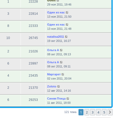
Golos
1
22228
29 ноя 2011, 19:46
Один из нас
3
22814
13 ноя 2011, 21:50
Один из нас
8
22333
13 ноя 2011, 21:48
natalisa2011
10
26745
19 окт 2011, 16:27
Ольга А
2
21026
08 окт 2011, 09:13
Ольга А
6
23997
08 окт 2011, 09:11
Маргарет
4
23435
02 сен 2011, 20:04
Zoloto
2
21370
12 авг 2011, 14:16
Синяя Птица
6
29253
11 авг 2011, 18:00
1
2
3
4
5
Сл
121 тема