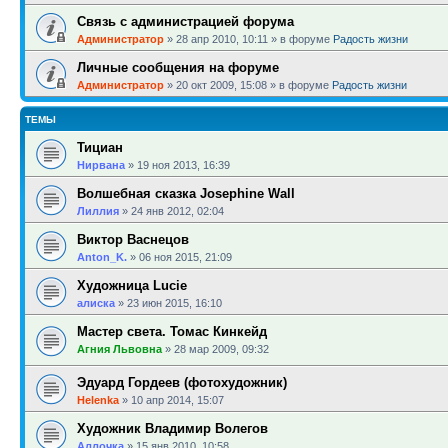
Связь с администрацией форума
Администратор
»
28 апр 2010, 10:11
» в форуме
Радость жизни
Личные сообщения на форуме
Администратор
»
20 окт 2009, 15:08
» в форуме
Радость жизни
ТЕМЫ
Тициан
Нирвана
»
19 ноя 2013, 16:39
Волшебная сказка Josephine Wall
Лиллия
»
24 янв 2012, 02:04
Виктор Васнецов
Anton_K.
»
06 ноя 2015, 21:09
Художница Lucie
алиска
»
23 июн 2015, 16:10
Мастер света. Томас Кинкейд
Агния Львовна
»
28 мар 2009, 09:32
Эдуард Гордеев (фотохудожник)
Helenka
»
10 апр 2014, 15:07
Художник Владимир Волегов
Аллочка
»
15 янв 2010, 10:58