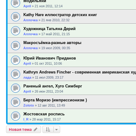
Модильяни
April
»
21 ноя 2011, 12:14
Kathy Hare иллюстратор детских книг
Аллочка
»
21 янв 2010, 22:32
Художница Татьяна Дерий
Аллочка
»
17 май 2011, 21:15
Макросъёмка-разные авторы
Аллочка
»
19 июл 2009, 00:35
Юрий Иванович Приданов
April
»
01 окт 2011, 10:06
Kathryn Andrews Fincher - современная американская х
лада
»
11 июл 2009, 23:17
Раненый ангел, Хуго Симберг
April
»
26 июн 2011, 23:04
Берта Моризо (импрессионизм )
Zoloto
»
12 авг 2011, 13:49
Жостовская роспись
l_R
»
28 мар 2011, 15:17
Новая тема