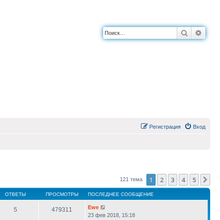
Поиск
Расш
Регистрация
Вход
1
2
3
4
5
Сл
121 тема
ОТВЕТЫ
ПРОСМОТРЫ
ПОСЛЕДНЕЕ СООБЩЕНИЕ
Ewe
5
479311
23 фев 2018, 15:18