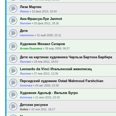
Лизи Мартин
Линка
»
10 фев 2013, 19:34
Анн-Франсуа-Луи Janmot
Лиллия
»
03 фев 2012, 18:26
Дети
пенелопа
»
31 май 2009, 22:11
Художник Михаил Сатаров
Агния Львовна
»
28 мар 2009, 09:27
Дети на картинах художника Чарльза Бартона Барбера
Лиллия
»
29 янв 2012, 18:53
Leonardo da Vinci Итальянский живописец
Лиллия
»
27 янв 2012, 12:39
Персидский художник Ostad Mahmoud Farshchian
Аллочка
»
04 авг 2009, 23:30
Художник Адольф - Вильям Бугро
Аллочка
»
21 июн 2010, 22:42
Детские рисунки
Golos
»
22 ноя 2011, 18:17