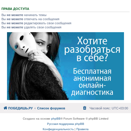
ПРАВА ДОСТУПА
Вы
не можете
начинать темы
Вы
не можете
отвечать на сообщения
Вы
не можете
редактировать свои сообщения
Вы
не можете
удалять свои сообщения
ПОБЕДИШЬ.РУ
Список форумов
Часовой пояс:
UTC+03:00
Создано на основе
phpBB
® Forum Software © phpBB Limited
Русская поддержка phpBB
Конфиденциальность
|
Правила