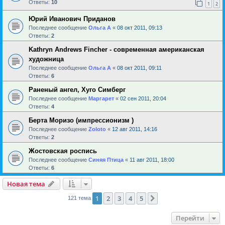
Ответы:
10
1
2
Юрий Иванович Приданов
Последнее сообщение
Ольга А
«
08 окт 2011, 09:13
Ответы:
2
Kathryn Andrews Fincher - современная американская
художница
Последнее сообщение
Ольга А
«
08 окт 2011, 09:11
Ответы:
6
Раненый ангел, Хуго Симберг
Последнее сообщение
Маргарет
«
02 сен 2011, 20:04
Ответы:
4
Берта Моризо (импрессионизм )
Последнее сообщение
Zoloto
«
12 авг 2011, 14:16
Ответы:
2
Жостовская роспись
Последнее сообщение
Синяя Птица
«
11 авг 2011, 18:00
Ответы:
6
Новая тема
1
2
3
4
5
След.
121 тема
Перейти