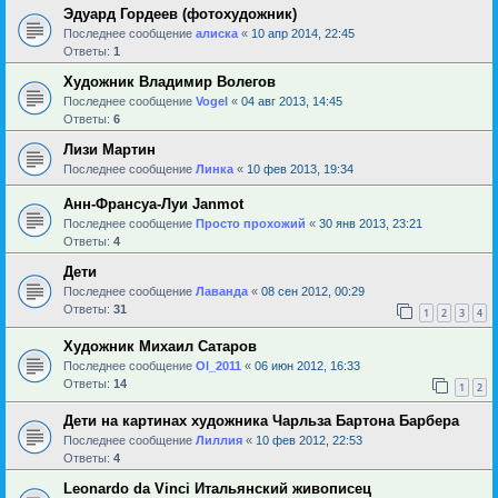
Эдуард Гордеев (фотохудожник)
Последнее сообщение
алиска
«
10 апр 2014, 22:45
Ответы:
1
Художник Владимир Волегов
Последнее сообщение
Vogel
«
04 авг 2013, 14:45
Ответы:
6
Лизи Мартин
Последнее сообщение
Линка
«
10 фев 2013, 19:34
Анн-Франсуа-Луи Janmot
Последнее сообщение
Просто прохожий
«
30 янв 2013, 23:21
Ответы:
4
Дети
Последнее сообщение
Лаванда
«
08 сен 2012, 00:29
Ответы:
31
1
2
3
4
Художник Михаил Сатаров
Последнее сообщение
Ol_2011
«
06 июн 2012, 16:33
Ответы:
14
1
2
Дети на картинах художника Чарльза Бартона Барбера
Последнее сообщение
Лиллия
«
10 фев 2012, 22:53
Ответы:
4
Leonardo da Vinci Итальянский живописец