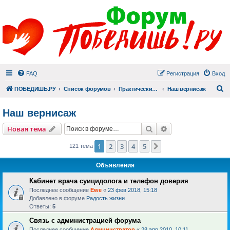
FAQ
Регистрация
Вход
П
ПОБЕДИШЬ.РУ
Список форумов
Практический раздел
Наш вернисаж
Наш вернисаж
Поиск
Расширенный пои
Новая тема
1
2
3
4
5
След.
121 тема
Объявления
Кабинет врача суицидолога и телефон доверия
Последнее сообщение
Ewe
«
23 фев 2018, 15:18
Добавлено в форуме
Радость жизни
Ответы:
5
Связь с администрацией форума
Последнее сообщение
Администратор
«
28 апр 2010, 10:11