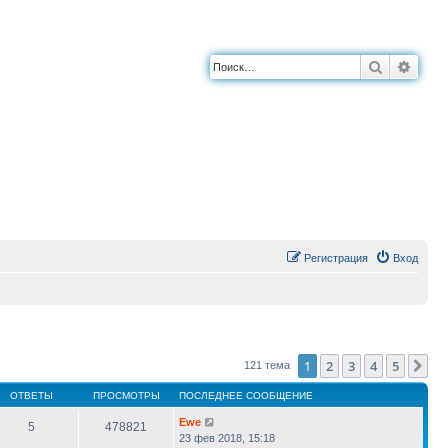
Поиск
Расш
Регистрация
Вход
1
2
3
4
5
Сл
121 тема
ОТВЕТЫ
ПРОСМОТРЫ
ПОСЛЕДНЕЕ СООБЩЕНИЕ
Ewe
5
478821
23 фев 2018, 15:18