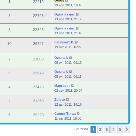
Golos
1
22219
29 ноя 2011, 19:46
Один из нас
3
22798
13 ноя 2011, 21:50
Один из нас
8
22323
13 ноя 2011, 21:48
natalisa2011
10
26727
19 окт 2011, 16:27
Ольга А
2
21008
08 окт 2011, 09:13
Ольга А
6
23979
08 окт 2011, 09:11
Маргарет
4
23420
02 сен 2011, 20:04
Zoloto
2
21358
12 авг 2011, 14:16
Синяя Птица
6
29220
11 авг 2011, 18:00
1
2
3
4
5
Сл
121 тема