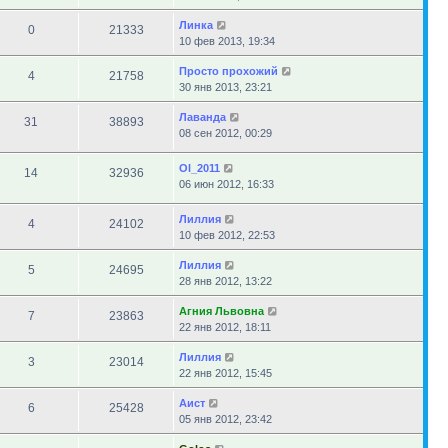
Линка
0
21333
10 фев 2013, 19:34
Просто прохожий
4
21758
30 янв 2013, 23:21
Лаванда
31
38893
08 сен 2012, 00:29
Ol_2011
14
32936
06 июн 2012, 16:33
Лиллия
4
24102
10 фев 2012, 22:53
Лиллия
5
24695
28 янв 2012, 13:22
Агния Львовна
7
23863
22 янв 2012, 18:11
Лиллия
3
23014
22 янв 2012, 15:45
Аист
6
25428
05 янв 2012, 23:42