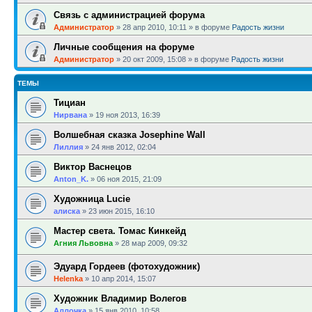
Связь с администрацией форума
Администратор
»
28 апр 2010, 10:11
» в форуме
Радость жизни
Личные сообщения на форуме
Администратор
»
20 окт 2009, 15:08
» в форуме
Радость жизни
ТЕМЫ
Тициан
Нирвана
»
19 ноя 2013, 16:39
Волшебная сказка Josephine Wall
Лиллия
»
24 янв 2012, 02:04
Виктор Васнецов
Anton_K.
»
06 ноя 2015, 21:09
Художница Lucie
алиска
»
23 июн 2015, 16:10
Мастер света. Томас Кинкейд
Агния Львовна
»
28 мар 2009, 09:32
Эдуард Гордеев (фотохудожник)
Helenka
»
10 апр 2014, 15:07
Художник Владимир Волегов
Аллочка
»
15 янв 2010, 10:58