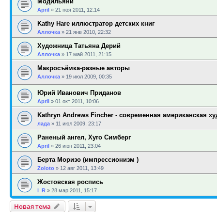
Модильяни
April
»
21 ноя 2011, 12:14
Kathy Hare иллюстратор детских книг
Аллочка
»
21 янв 2010, 22:32
Художница Татьяна Дерий
Аллочка
»
17 май 2011, 21:15
Макросъёмка-разные авторы
Аллочка
»
19 июл 2009, 00:35
Юрий Иванович Приданов
April
»
01 окт 2011, 10:06
Kathryn Andrews Fincher - современная американская х
лада
»
11 июл 2009, 23:17
Раненый ангел, Хуго Симберг
April
»
26 июн 2011, 23:04
Берта Моризо (импрессионизм )
Zoloto
»
12 авг 2011, 13:49
Жостовская роспись
l_R
»
28 мар 2011, 15:17
Новая тема