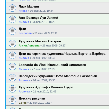
Лизи Мартин
Линка
»
10 фев 2013, 19:34
Анн-Франсуа-Луи Janmot
Лиллия
»
03 фев 2012, 18:26
Дети
пенелопа
»
31 май 2009, 22:11
Художник Михаил Сатаров
Агния Львовна
»
28 мар 2009, 09:27
Дети на картинах художника Чарльза Бартона Барбера
Лиллия
»
29 янв 2012, 18:53
Leonardo da Vinci Итальянский живописец
Лиллия
»
27 янв 2012, 12:39
Персидский художник Ostad Mahmoud Farshchian
Аллочка
»
04 авг 2009, 23:30
Художник Адольф - Вильям Бугро
Аллочка
»
21 июн 2010, 22:42
Детские рисунки
Golos
»
22 ноя 2011, 18:17