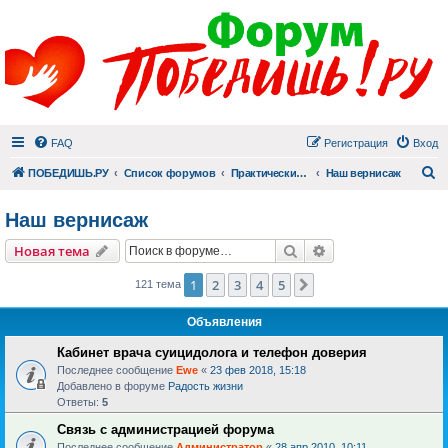
FAQ
Регистрация
Вход
П
ПОБЕДИШЬ.РУ
Список форумов
Практический раздел
Наш вернисаж
Наш вернисаж
Поиск
Расширенный пои
Новая тема
1
2
3
4
5
След.
121 тема
Объявления
Кабинет врача суицидолога и телефон доверия
Последнее сообщение
Ewe
«
23 фев 2018, 15:18
Добавлено в форуме
Радость жизни
Ответы:
5
Связь с администрацией форума
Последнее сообщение
Администратор
«
28 апр 2010, 10:11