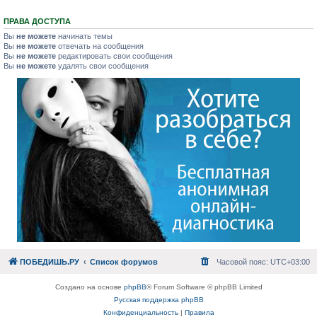
ПРАВА ДОСТУПА
Вы
не можете
начинать темы
Вы
не можете
отвечать на сообщения
Вы
не можете
редактировать свои сообщения
Вы
не можете
удалять свои сообщения
ПОБЕДИШЬ.РУ
Список форумов
Часовой пояс:
UTC+03:00
Создано на основе
phpBB
® Forum Software © phpBB Limited
Русская поддержка phpBB
Конфиденциальность
|
Правила