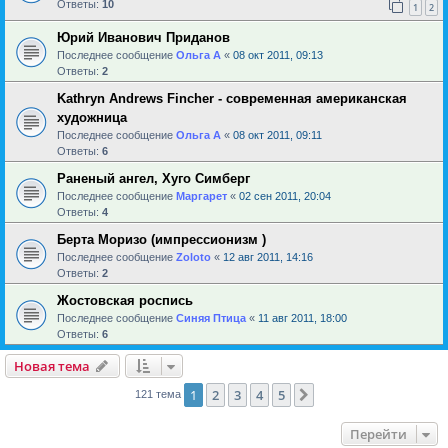
Ответы:
10
1
2
Юрий Иванович Приданов
Последнее сообщение
Ольга А
«
08 окт 2011, 09:13
Ответы:
2
Kathryn Andrews Fincher - современная американская
художница
Последнее сообщение
Ольга А
«
08 окт 2011, 09:11
Ответы:
6
Раненый ангел, Хуго Симберг
Последнее сообщение
Маргарет
«
02 сен 2011, 20:04
Ответы:
4
Берта Моризо (импрессионизм )
Последнее сообщение
Zoloto
«
12 авг 2011, 14:16
Ответы:
2
Жостовская роспись
Последнее сообщение
Синяя Птица
«
11 авг 2011, 18:00
Ответы:
6
Новая тема
1
2
3
4
5
След.
121 тема
Перейти