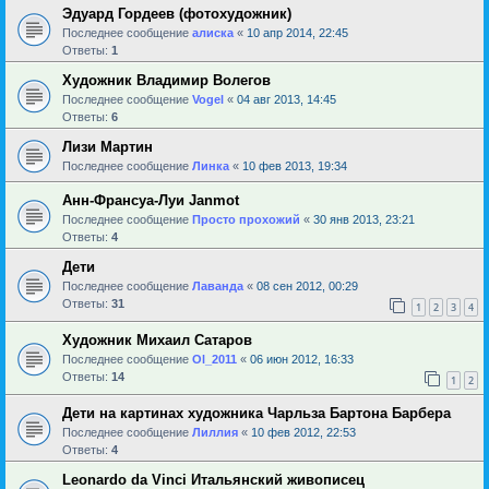
Эдуард Гордеев (фотохудожник)
Последнее сообщение
алиска
«
10 апр 2014, 22:45
Ответы:
1
Художник Владимир Волегов
Последнее сообщение
Vogel
«
04 авг 2013, 14:45
Ответы:
6
Лизи Мартин
Последнее сообщение
Линка
«
10 фев 2013, 19:34
Анн-Франсуа-Луи Janmot
Последнее сообщение
Просто прохожий
«
30 янв 2013, 23:21
Ответы:
4
Дети
Последнее сообщение
Лаванда
«
08 сен 2012, 00:29
Ответы:
31
1
2
3
4
Художник Михаил Сатаров
Последнее сообщение
Ol_2011
«
06 июн 2012, 16:33
Ответы:
14
1
2
Дети на картинах художника Чарльза Бартона Барбера
Последнее сообщение
Лиллия
«
10 фев 2012, 22:53
Ответы:
4
Leonardo da Vinci Итальянский живописец