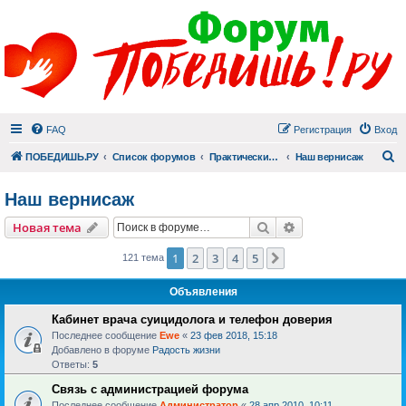
FAQ
Регистрация
Вход
П
ПОБЕДИШЬ.РУ
Список форумов
Практический раздел
Наш вернисаж
Наш вернисаж
Поиск
Расширенный пои
Новая тема
1
2
3
4
5
След.
121 тема
Объявления
Кабинет врача суицидолога и телефон доверия
Последнее сообщение
Ewe
«
23 фев 2018, 15:18
Добавлено в форуме
Радость жизни
Ответы:
5
Связь с администрацией форума
Последнее сообщение
Администратор
«
28 апр 2010, 10:11