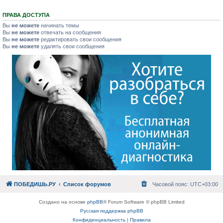
ПРАВА ДОСТУПА
Вы
не можете
начинать темы
Вы
не можете
отвечать на сообщения
Вы
не можете
редактировать свои сообщения
Вы
не можете
удалять свои сообщения
ПОБЕДИШЬ.РУ
Список форумов
Часовой пояс:
UTC+03:00
Создано на основе
phpBB
® Forum Software © phpBB Limited
Русская поддержка phpBB
Конфиденциальность
|
Правила