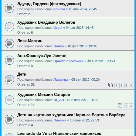
Эдуард Гордеев (фотохудожник)
Последнее сообщение
алиска
«
10 апр 2014, 22:45
Ответы:
1
Художник Владимир Волегов
Последнее сообщение
Vogel
«
04 авг 2013, 14:45
Ответы:
6
Лизи Мартин
Последнее сообщение
Линка
«
10 фев 2013, 19:34
Анн-Франсуа-Луи Janmot
Последнее сообщение
Просто прохожий
«
30 янв 2013, 23:21
Ответы:
4
Дети
Последнее сообщение
Лаванда
«
08 сен 2012, 00:29
Ответы:
31
1
2
3
4
Художник Михаил Сатаров
Последнее сообщение
Ol_2011
«
06 июн 2012, 16:33
Ответы:
14
1
2
Дети на картинах художника Чарльза Бартона Барбера
Последнее сообщение
Лиллия
«
10 фев 2012, 22:53
Ответы:
4
Leonardo da Vinci Итальянский живописец