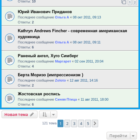
Ответы:
10
1
2
Юрий Иванович Приданов
Последнее сообщение
Ольга А
«
08 окт 2011, 09:13
Ответы:
2
Kathryn Andrews Fincher - современная американская
художница
Последнее сообщение
Ольга А
«
08 окт 2011, 09:11
Ответы:
6
Раненый ангел, Хуго Симберг
Последнее сообщение
Маргарет
«
02 сен 2011, 20:04
Ответы:
4
Берта Моризо (импрессионизм )
Последнее сообщение
Zoloto
«
12 авг 2011, 14:16
Ответы:
2
Жостовская роспись
Последнее сообщение
Синяя Птица
«
11 авг 2011, 18:00
Ответы:
6
Новая тема
1
2
3
4
5
След.
121 тема
Перейти