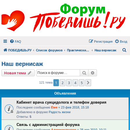
FAQ
Регистрация
Вход
П
ПОБЕДИШЬ.РУ
Список форумов
Практический раздел
Наш вернисаж
Наш вернисаж
Поиск
Расширенный пои
Новая тема
1
2
3
4
5
След.
121 тема
Объявления
Кабинет врача суицидолога и телефон доверия
Последнее сообщение
Ewe
«
23 фев 2018, 15:18
Добавлено в форуме
Радость жизни
Ответы:
5
Связь с администрацией форума
Последнее сообщение
Администратор
«
28 апр 2010, 10:11