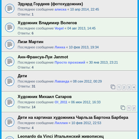
Эдуард Гордеев (фотохудожник)
Последнее сообщение
алиска
«
10 апр 2014, 22:45
Ответы:
1
Художник Владимир Волегов
Последнее сообщение
Vogel
«
04 авг 2013, 14:45
Ответы:
6
Лизи Мартин
Последнее сообщение
Линка
«
10 фев 2013, 19:34
Анн-Франсуа-Луи Janmot
Последнее сообщение
Просто прохожий
«
30 янв 2013, 23:21
Ответы:
4
Дети
Последнее сообщение
Лаванда
«
08 сен 2012, 00:29
Ответы:
31
1
2
3
4
Художник Михаил Сатаров
Последнее сообщение
Ol_2011
«
06 июн 2012, 16:33
Ответы:
14
1
2
Дети на картинах художника Чарльза Бартона Барбера
Последнее сообщение
Лиллия
«
10 фев 2012, 22:53
Ответы:
4
Leonardo da Vinci Итальянский живописец