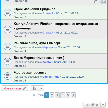
Ответы:
10
1
2
Юрий Иванович Приданов
Последнее сообщение
Ольга А
«
08 окт 2011, 09:13
Ответы:
2
Kathryn Andrews Fincher - современная американская
художница
Последнее сообщение
Ольга А
«
08 окт 2011, 09:11
Ответы:
6
Раненый ангел, Хуго Симберг
Последнее сообщение
Маргарет
«
02 сен 2011, 20:04
Ответы:
4
Берта Моризо (импрессионизм )
Последнее сообщение
Zoloto
«
12 авг 2011, 14:16
Ответы:
2
Жостовская роспись
Последнее сообщение
Синяя Птица
«
11 авг 2011, 18:00
Ответы:
6
Новая тема
1
2
3
4
5
След.
121 тема
Перейти