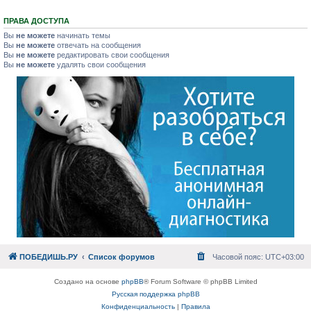
ПРАВА ДОСТУПА
Вы
не можете
начинать темы
Вы
не можете
отвечать на сообщения
Вы
не можете
редактировать свои сообщения
Вы
не можете
удалять свои сообщения
ПОБЕДИШЬ.РУ
Список форумов
Часовой пояс:
UTC+03:00
Создано на основе
phpBB
® Forum Software © phpBB Limited
Русская поддержка phpBB
Конфиденциальность
|
Правила