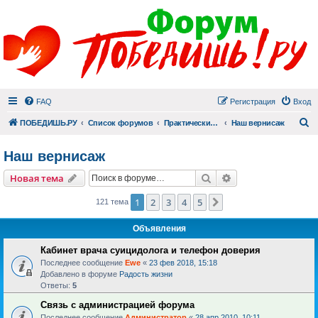
FAQ
Регистрация
Вход
П
ПОБЕДИШЬ.РУ
Список форумов
Практический раздел
Наш вернисаж
Наш вернисаж
Поиск
Расширенный пои
Новая тема
1
2
3
4
5
След.
121 тема
Объявления
Кабинет врача суицидолога и телефон доверия
Последнее сообщение
Ewe
«
23 фев 2018, 15:18
Добавлено в форуме
Радость жизни
Ответы:
5
Связь с администрацией форума
Последнее сообщение
Администратор
«
28 апр 2010, 10:11