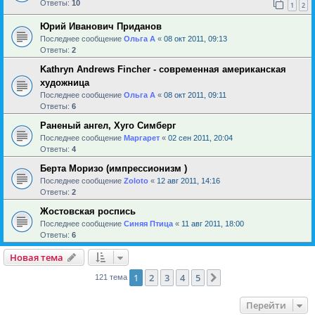
Ответы:
10
1
2
Юрий Иванович Приданов
Последнее сообщение
Ольга А
«
08 окт 2011, 09:13
Ответы:
2
Kathryn Andrews Fincher - современная американская
художница
Последнее сообщение
Ольга А
«
08 окт 2011, 09:11
Ответы:
6
Раненый ангел, Хуго Симберг
Последнее сообщение
Маргарет
«
02 сен 2011, 20:04
Ответы:
4
Берта Моризо (импрессионизм )
Последнее сообщение
Zoloto
«
12 авг 2011, 14:16
Ответы:
2
Жостовская роспись
Последнее сообщение
Синяя Птица
«
11 авг 2011, 18:00
Ответы:
6
Новая тема
1
2
3
4
5
След.
121 тема
Перейти