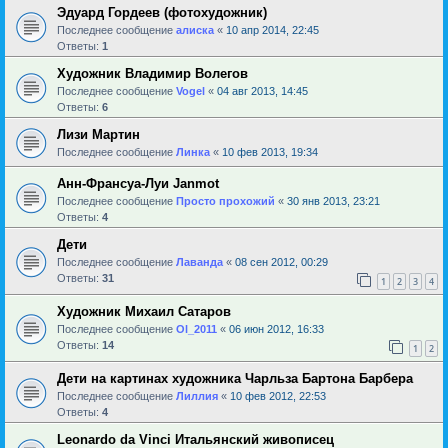
Эдуард Гордеев (фотохудожник)
Последнее сообщение
алиска
«
10 апр 2014, 22:45
Ответы:
1
Художник Владимир Волегов
Последнее сообщение
Vogel
«
04 авг 2013, 14:45
Ответы:
6
Лизи Мартин
Последнее сообщение
Линка
«
10 фев 2013, 19:34
Анн-Франсуа-Луи Janmot
Последнее сообщение
Просто прохожий
«
30 янв 2013, 23:21
Ответы:
4
Дети
Последнее сообщение
Лаванда
«
08 сен 2012, 00:29
Ответы:
31
1
2
3
4
Художник Михаил Сатаров
Последнее сообщение
Ol_2011
«
06 июн 2012, 16:33
Ответы:
14
1
2
Дети на картинах художника Чарльза Бартона Барбера
Последнее сообщение
Лиллия
«
10 фев 2012, 22:53
Ответы:
4
Leonardo da Vinci Итальянский живописец