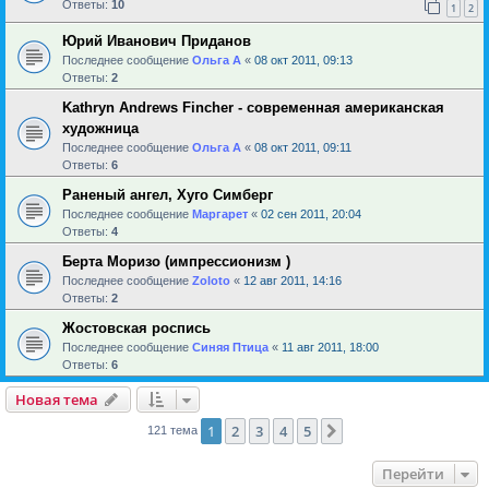
Ответы:
10
1
2
Юрий Иванович Приданов
Последнее сообщение
Ольга А
«
08 окт 2011, 09:13
Ответы:
2
Kathryn Andrews Fincher - современная американская
художница
Последнее сообщение
Ольга А
«
08 окт 2011, 09:11
Ответы:
6
Раненый ангел, Хуго Симберг
Последнее сообщение
Маргарет
«
02 сен 2011, 20:04
Ответы:
4
Берта Моризо (импрессионизм )
Последнее сообщение
Zoloto
«
12 авг 2011, 14:16
Ответы:
2
Жостовская роспись
Последнее сообщение
Синяя Птица
«
11 авг 2011, 18:00
Ответы:
6
Новая тема
1
2
3
4
5
След.
121 тема
Перейти