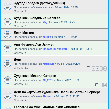
Эдуард Гордеев (фотохудожник)
Последнее сообщение
алиска
«
10 апр 2014, 22:45
Ответы:
1
Художник Владимир Волегов
Последнее сообщение
Vogel
«
04 авг 2013, 14:45
Ответы:
6
Лизи Мартин
Последнее сообщение
Линка
«
10 фев 2013, 19:34
Анн-Франсуа-Луи Janmot
Последнее сообщение
Просто прохожий
«
30 янв 2013, 23:21
Ответы:
4
Дети
Последнее сообщение
Лаванда
«
08 сен 2012, 00:29
Ответы:
31
1
2
3
4
Художник Михаил Сатаров
Последнее сообщение
Ol_2011
«
06 июн 2012, 16:33
Ответы:
14
1
2
Дети на картинах художника Чарльза Бартона Барбера
Последнее сообщение
Лиллия
«
10 фев 2012, 22:53
Ответы:
4
Leonardo da Vinci Итальянский живописец