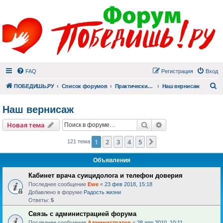
FAQ
Регистрация
Вход
П
ПОБЕДИШЬ.РУ
Список форумов
Практический раздел
Наш вернисаж
Наш вернисаж
Поиск
Расширенный пои
Новая тема
1
2
3
4
5
След.
121 тема
Объявления
Кабинет врача суицидолога и телефон доверия
Последнее сообщение
Ewe
«
23 фев 2018, 15:18
Добавлено в форуме
Радость жизни
Ответы:
5
Связь с администрацией форума
Последнее сообщение
Администратор
«
28 апр 2010, 10:11