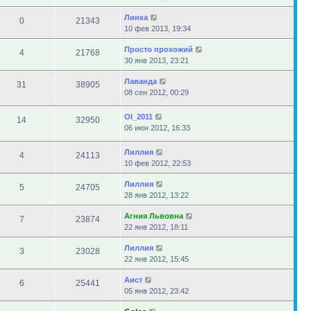
Линка
0
21343
10 фев 2013, 19:34
Просто прохожий
4
21768
30 янв 2013, 23:21
Лаванда
31
38905
08 сен 2012, 00:29
Ol_2011
14
32950
06 июн 2012, 16:33
Лиллия
4
24113
10 фев 2012, 22:53
Лиллия
5
24705
28 янв 2012, 13:22
Агния Львовна
7
23874
22 янв 2012, 18:11
Лиллия
3
23028
22 янв 2012, 15:45
Аист
6
25441
05 янв 2012, 23:42