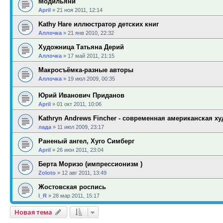
Модильяни
April
»
21 ноя 2011, 12:14
Kathy Hare иллюстратор детских книг
Аллочка
»
21 янв 2010, 22:32
Художница Татьяна Дерий
Аллочка
»
17 май 2011, 21:15
Макросъёмка-разные авторы
Аллочка
»
19 июл 2009, 00:35
Юрий Иванович Приданов
April
»
01 окт 2011, 10:06
Kathryn Andrews Fincher - современная американская х
лада
»
11 июл 2009, 23:17
Раненый ангел, Хуго Симберг
April
»
26 июн 2011, 23:04
Берта Моризо (импрессионизм )
Zoloto
»
12 авг 2011, 13:49
Жостовская роспись
l_R
»
28 мар 2011, 15:17
Новая тема