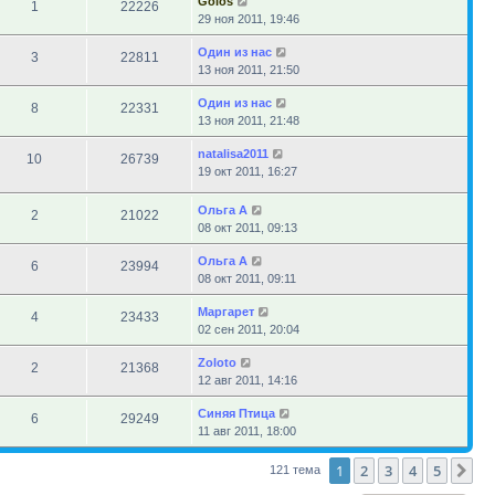
Golos
1
22226
29 ноя 2011, 19:46
Один из нас
3
22811
13 ноя 2011, 21:50
Один из нас
8
22331
13 ноя 2011, 21:48
natalisa2011
10
26739
19 окт 2011, 16:27
Ольга А
2
21022
08 окт 2011, 09:13
Ольга А
6
23994
08 окт 2011, 09:11
Маргарет
4
23433
02 сен 2011, 20:04
Zoloto
2
21368
12 авг 2011, 14:16
Синяя Птица
6
29249
11 авг 2011, 18:00
1
2
3
4
5
Сл
121 тема