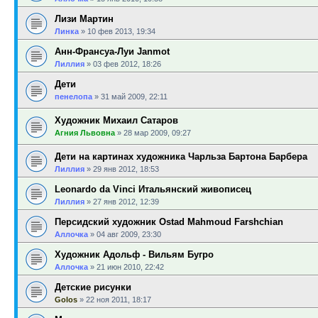
Лизи Мартин
Линка
»
10 фев 2013, 19:34
Анн-Франсуа-Луи Janmot
Лиллия
»
03 фев 2012, 18:26
Дети
пенелопа
»
31 май 2009, 22:11
Художник Михаил Сатаров
Агния Львовна
»
28 мар 2009, 09:27
Дети на картинах художника Чарльза Бартона Барбера
Лиллия
»
29 янв 2012, 18:53
Leonardo da Vinci Итальянский живописец
Лиллия
»
27 янв 2012, 12:39
Персидский художник Ostad Mahmoud Farshchian
Аллочка
»
04 авг 2009, 23:30
Художник Адольф - Вильям Бугро
Аллочка
»
21 июн 2010, 22:42
Детские рисунки
Golos
»
22 ноя 2011, 18:17