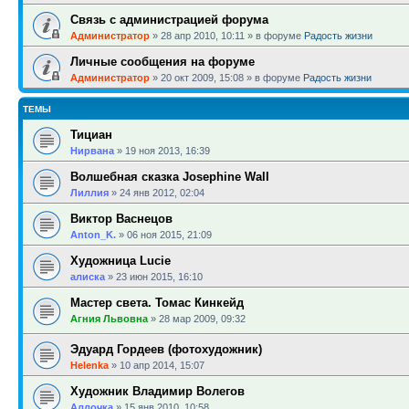
Связь с администрацией форума
Администратор
»
28 апр 2010, 10:11
» в форуме
Радость жизни
Личные сообщения на форуме
Администратор
»
20 окт 2009, 15:08
» в форуме
Радость жизни
ТЕМЫ
Тициан
Нирвана
»
19 ноя 2013, 16:39
Волшебная сказка Josephine Wall
Лиллия
»
24 янв 2012, 02:04
Виктор Васнецов
Anton_K.
»
06 ноя 2015, 21:09
Художница Lucie
алиска
»
23 июн 2015, 16:10
Мастер света. Томас Кинкейд
Агния Львовна
»
28 мар 2009, 09:32
Эдуард Гордеев (фотохудожник)
Helenka
»
10 апр 2014, 15:07
Художник Владимир Волегов
Аллочка
»
15 янв 2010, 10:58