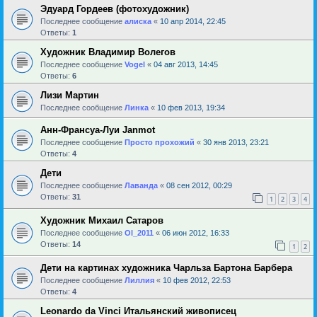
Эдуард Гордеев (фотохудожник)
Последнее сообщение
алиска
«
10 апр 2014, 22:45
Ответы:
1
Художник Владимир Волегов
Последнее сообщение
Vogel
«
04 авг 2013, 14:45
Ответы:
6
Лизи Мартин
Последнее сообщение
Линка
«
10 фев 2013, 19:34
Анн-Франсуа-Луи Janmot
Последнее сообщение
Просто прохожий
«
30 янв 2013, 23:21
Ответы:
4
Дети
Последнее сообщение
Лаванда
«
08 сен 2012, 00:29
Ответы:
31
1
2
3
4
Художник Михаил Сатаров
Последнее сообщение
Ol_2011
«
06 июн 2012, 16:33
Ответы:
14
1
2
Дети на картинах художника Чарльза Бартона Барбера
Последнее сообщение
Лиллия
«
10 фев 2012, 22:53
Ответы:
4
Leonardo da Vinci Итальянский живописец