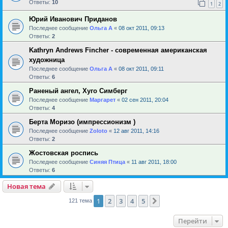
Ответы:
10
1
2
Юрий Иванович Приданов
Последнее сообщение
Ольга А
«
08 окт 2011, 09:13
Ответы:
2
Kathryn Andrews Fincher - современная американская
художница
Последнее сообщение
Ольга А
«
08 окт 2011, 09:11
Ответы:
6
Раненый ангел, Хуго Симберг
Последнее сообщение
Маргарет
«
02 сен 2011, 20:04
Ответы:
4
Берта Моризо (импрессионизм )
Последнее сообщение
Zoloto
«
12 авг 2011, 14:16
Ответы:
2
Жостовская роспись
Последнее сообщение
Синяя Птица
«
11 авг 2011, 18:00
Ответы:
6
Новая тема
1
2
3
4
5
След.
121 тема
Перейти