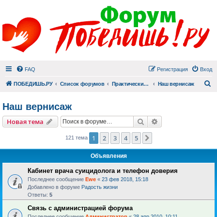
FAQ
Регистрация
Вход
П
ПОБЕДИШЬ.РУ
Список форумов
Практический раздел
Наш вернисаж
Наш вернисаж
Поиск
Расширенный пои
Новая тема
1
2
3
4
5
След.
121 тема
Объявления
Кабинет врача суицидолога и телефон доверия
Последнее сообщение
Ewe
«
23 фев 2018, 15:18
Добавлено в форуме
Радость жизни
Ответы:
5
Связь с администрацией форума
Последнее сообщение
Администратор
«
28 апр 2010, 10:11