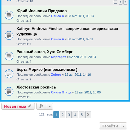
Ответы:
10
1
2
Юрий Иванович Приданов
Последнее сообщение
Ольга А
«
08 окт 2011, 09:13
Ответы:
2
Kathryn Andrews Fincher - современная американская
художница
Последнее сообщение
Ольга А
«
08 окт 2011, 09:11
Ответы:
6
Раненый ангел, Хуго Симберг
Последнее сообщение
Маргарет
«
02 сен 2011, 20:04
Ответы:
4
Берта Моризо (импрессионизм )
Последнее сообщение
Zoloto
«
12 авг 2011, 14:16
Ответы:
2
Жостовская роспись
Последнее сообщение
Синяя Птица
«
11 авг 2011, 18:00
Ответы:
6
Новая тема
1
2
3
4
5
След.
121 тема
Перейти