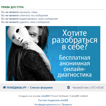
ПРАВА ДОСТУПА
Вы
не можете
начинать темы
Вы
не можете
отвечать на сообщения
Вы
не можете
редактировать свои сообщения
Вы
не можете
удалять свои сообщения
ПОБЕДИШЬ.РУ
Список форумов
Часовой пояс:
UTC+03:00
Создано на основе
phpBB
® Forum Software © phpBB Limited
Русская поддержка phpBB
Конфиденциальность
|
Правила