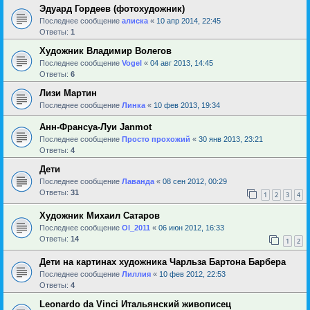
Эдуард Гордеев (фотохудожник)
Последнее сообщение
алиска
«
10 апр 2014, 22:45
Ответы:
1
Художник Владимир Волегов
Последнее сообщение
Vogel
«
04 авг 2013, 14:45
Ответы:
6
Лизи Мартин
Последнее сообщение
Линка
«
10 фев 2013, 19:34
Анн-Франсуа-Луи Janmot
Последнее сообщение
Просто прохожий
«
30 янв 2013, 23:21
Ответы:
4
Дети
Последнее сообщение
Лаванда
«
08 сен 2012, 00:29
Ответы:
31
1
2
3
4
Художник Михаил Сатаров
Последнее сообщение
Ol_2011
«
06 июн 2012, 16:33
Ответы:
14
1
2
Дети на картинах художника Чарльза Бартона Барбера
Последнее сообщение
Лиллия
«
10 фев 2012, 22:53
Ответы:
4
Leonardo da Vinci Итальянский живописец