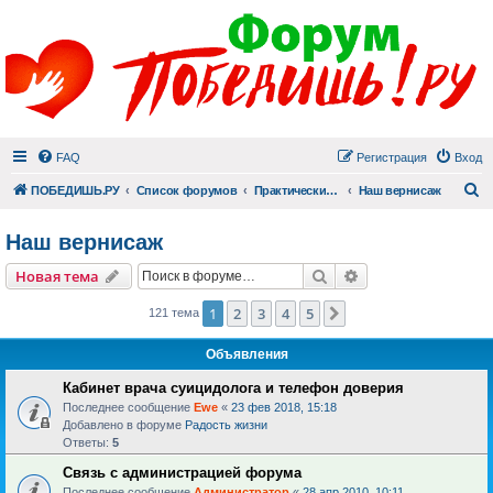
FAQ
Регистрация
Вход
П
ПОБЕДИШЬ.РУ
Список форумов
Практический раздел
Наш вернисаж
Наш вернисаж
Поиск
Расширенный пои
Новая тема
1
2
3
4
5
След.
121 тема
Объявления
Кабинет врача суицидолога и телефон доверия
Последнее сообщение
Ewe
«
23 фев 2018, 15:18
Добавлено в форуме
Радость жизни
Ответы:
5
Связь с администрацией форума
Последнее сообщение
Администратор
«
28 апр 2010, 10:11