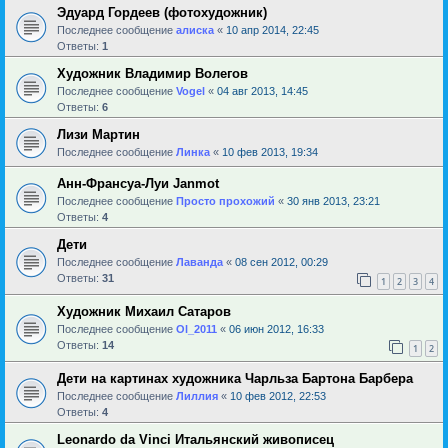
Эдуард Гордеев (фотохудожник)
Последнее сообщение
алиска
«
10 апр 2014, 22:45
Ответы:
1
Художник Владимир Волегов
Последнее сообщение
Vogel
«
04 авг 2013, 14:45
Ответы:
6
Лизи Мартин
Последнее сообщение
Линка
«
10 фев 2013, 19:34
Анн-Франсуа-Луи Janmot
Последнее сообщение
Просто прохожий
«
30 янв 2013, 23:21
Ответы:
4
Дети
Последнее сообщение
Лаванда
«
08 сен 2012, 00:29
Ответы:
31
1
2
3
4
Художник Михаил Сатаров
Последнее сообщение
Ol_2011
«
06 июн 2012, 16:33
Ответы:
14
1
2
Дети на картинах художника Чарльза Бартона Барбера
Последнее сообщение
Лиллия
«
10 фев 2012, 22:53
Ответы:
4
Leonardo da Vinci Итальянский живописец