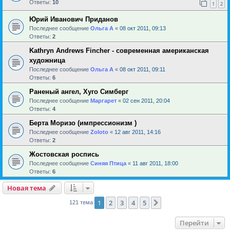
Ответы:
10
1
2
Юрий Иванович Приданов
Последнее сообщение
Ольга А
«
08 окт 2011, 09:13
Ответы:
2
Kathryn Andrews Fincher - современная американская
художница
Последнее сообщение
Ольга А
«
08 окт 2011, 09:11
Ответы:
6
Раненый ангел, Хуго Симберг
Последнее сообщение
Маргарет
«
02 сен 2011, 20:04
Ответы:
4
Берта Моризо (импрессионизм )
Последнее сообщение
Zoloto
«
12 авг 2011, 14:16
Ответы:
2
Жостовская роспись
Последнее сообщение
Синяя Птица
«
11 авг 2011, 18:00
Ответы:
6
Новая тема
1
2
3
4
5
След.
121 тема
Перейти