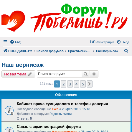
FAQ
Регистрация
Вход
П
ПОБЕДИШЬ.РУ
Список форумов
Практический раздел
Наш вернисаж
Наш вернисаж
Поиск
Расширенный пои
Новая тема
1
2
3
4
5
След.
121 тема
Объявления
Кабинет врача суицидолога и телефон доверия
Последнее сообщение
Ewe
«
23 фев 2018, 15:18
Добавлено в форуме
Радость жизни
Ответы:
5
Связь с администрацией форума
Последнее сообщение
Администратор
«
28 апр 2010, 10:11