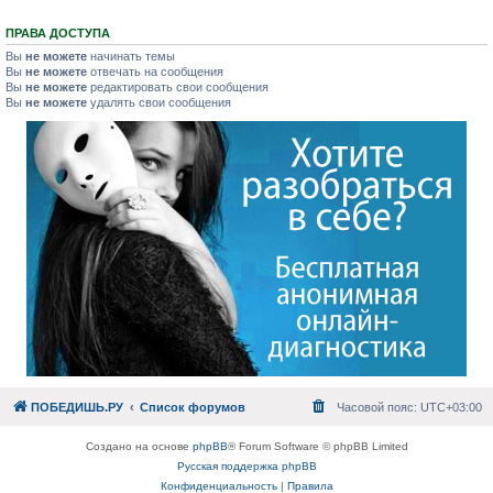
ПРАВА ДОСТУПА
Вы
не можете
начинать темы
Вы
не можете
отвечать на сообщения
Вы
не можете
редактировать свои сообщения
Вы
не можете
удалять свои сообщения
ПОБЕДИШЬ.РУ
Список форумов
Часовой пояс:
UTC+03:00
Создано на основе
phpBB
® Forum Software © phpBB Limited
Русская поддержка phpBB
Конфиденциальность
|
Правила