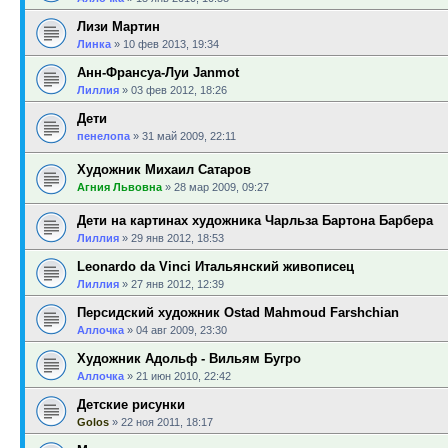
Лизи Мартин
Линка
»
10 фев 2013, 19:34
Анн-Франсуа-Луи Janmot
Лиллия
»
03 фев 2012, 18:26
Дети
пенелопа
»
31 май 2009, 22:11
Художник Михаил Сатаров
Агния Львовна
»
28 мар 2009, 09:27
Дети на картинах художника Чарльза Бартона Барбера
Лиллия
»
29 янв 2012, 18:53
Leonardo da Vinci Итальянский живописец
Лиллия
»
27 янв 2012, 12:39
Персидский художник Ostad Mahmoud Farshchian
Аллочка
»
04 авг 2009, 23:30
Художник Адольф - Вильям Бугро
Аллочка
»
21 июн 2010, 22:42
Детские рисунки
Golos
»
22 ноя 2011, 18:17