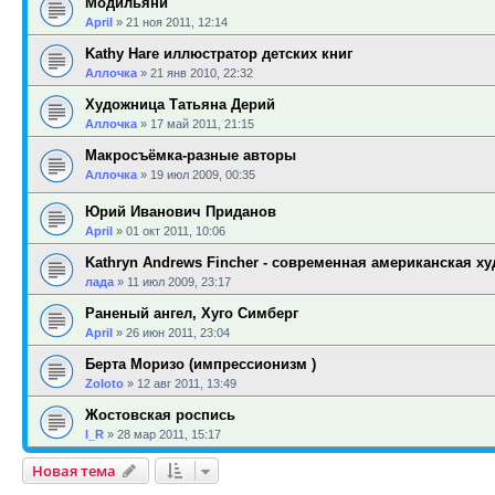
Модильяни
April
»
21 ноя 2011, 12:14
Kathy Hare иллюстратор детских книг
Аллочка
»
21 янв 2010, 22:32
Художница Татьяна Дерий
Аллочка
»
17 май 2011, 21:15
Макросъёмка-разные авторы
Аллочка
»
19 июл 2009, 00:35
Юрий Иванович Приданов
April
»
01 окт 2011, 10:06
Kathryn Andrews Fincher - современная американская х
лада
»
11 июл 2009, 23:17
Раненый ангел, Хуго Симберг
April
»
26 июн 2011, 23:04
Берта Моризо (импрессионизм )
Zoloto
»
12 авг 2011, 13:49
Жостовская роспись
l_R
»
28 мар 2011, 15:17
Новая тема