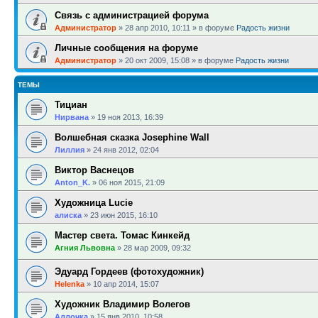
Связь с администрацией форума
Администратор
»
28 апр 2010, 10:11
» в форуме
Радость жизни
Личные сообщения на форуме
Администратор
»
20 окт 2009, 15:08
» в форуме
Радость жизни
ТЕМЫ
Тициан
Нирвана
»
19 ноя 2013, 16:39
Волшебная сказка Josephine Wall
Лиллия
»
24 янв 2012, 02:04
Виктор Васнецов
Anton_K.
»
06 ноя 2015, 21:09
Художница Lucie
алиска
»
23 июн 2015, 16:10
Мастер света. Томас Кинкейд
Агния Львовна
»
28 мар 2009, 09:32
Эдуард Гордеев (фотохудожник)
Helenka
»
10 апр 2014, 15:07
Художник Владимир Волегов
Аллочка
»
15 янв 2010, 10:58