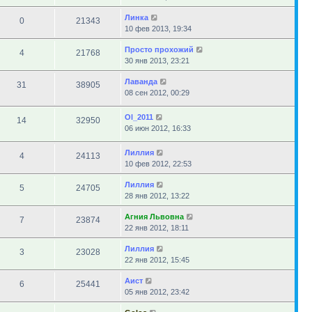
Линка
0
21343
10 фев 2013, 19:34
Просто прохожий
4
21768
30 янв 2013, 23:21
Лаванда
31
38905
08 сен 2012, 00:29
Ol_2011
14
32950
06 июн 2012, 16:33
Лиллия
4
24113
10 фев 2012, 22:53
Лиллия
5
24705
28 янв 2012, 13:22
Агния Львовна
7
23874
22 янв 2012, 18:11
Лиллия
3
23028
22 янв 2012, 15:45
Аист
6
25441
05 янв 2012, 23:42