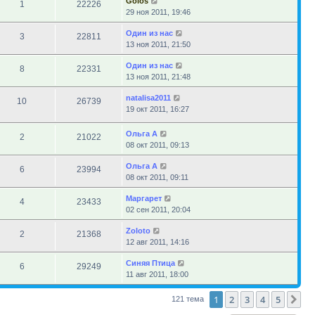
Golos
1
22226
29 ноя 2011, 19:46
Один из нас
3
22811
13 ноя 2011, 21:50
Один из нас
8
22331
13 ноя 2011, 21:48
natalisa2011
10
26739
19 окт 2011, 16:27
Ольга А
2
21022
08 окт 2011, 09:13
Ольга А
6
23994
08 окт 2011, 09:11
Маргарет
4
23433
02 сен 2011, 20:04
Zoloto
2
21368
12 авг 2011, 14:16
Синяя Птица
6
29249
11 авг 2011, 18:00
1
2
3
4
5
Сл
121 тема