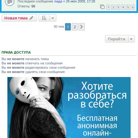
Последнее сообщение
лада
«
26 июн 2009, 17:26
Ответы:
56
1
2
3
4
5
6
Новая тема
1
2
След.
30 тем
Перейти
ПРАВА ДОСТУПА
Вы
не можете
начинать темы
Вы
не можете
отвечать на сообщения
Вы
не можете
редактировать свои сообщения
Вы
не можете
удалять свои сообщения