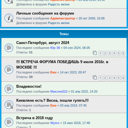
Добавлено в форуме
Радость жизни
Личные сообщения на форуме
Последнее сообщение
Администратор
«
20 окт 2009, 15:08
Добавлено в форуме
Радость жизни
Темы
Санкт-Петербург, август 2024
Последнее сообщение
Юр-36
«
04 сен 2024, 06:05
Ответы:
51
1
2
3
4
5
6
!!! ВСТРЕЧА ФОРУМА ПОБЕДИШЬ 9 июля 2016г. в
МОСКВЕ !!!
Последнее сообщение
Ewe
«
14 окт 2023, 00:47
Ответы:
59
1
2
3
4
5
6
Владивосток!
Последнее сообщение
Максим222
«
01 апр 2022, 14:20
Киевляне есть? Весна, пошли гулять!!!
Последнее сообщение
Ewe
«
03 апр 2019, 07:45
Ответы:
1
Встреча в 2018 году
Последнее сообщение
Wyms
«
15 июн 2018, 17:48
Ответы:
7