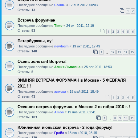
Последнее сообщение
СоняС
«
17 янв 2012, 00:03
Ответы:
13
1
2
Встреча форумчан
Последнее сообщение
Timo
«
24 окт 2011, 22:19
Ответы:
53
1
2
3
4
5
6
Петербуржцы, ау!
Последнее сообщение
newborn
«
19 окт 2011, 17:49
Ответы:
140
1
12
13
14
15
…
Осень золотая! Встреча!
Последнее сообщение
Агния Львовна
«
25 авг 2011, 18:53
Ответы:
5
ЗИМНЯЯ ВСТРЕЧА ФОРУМЧАН в Москве - 5 ФЕВРАЛЯ
2011 !!!
Последнее сообщение
алиска
«
18 май 2011, 18:49
Ответы:
43
1
2
3
4
5
Осенняя встреча форумчан в Москве 2 октября 2010 г. !
Последнее сообщение
Amos
«
19 янв 2011, 02:41
Ответы:
103
1
8
9
10
11
…
Юбилейная июньская встреча - 2 года форуму!
Последнее сообщение
Грейс
«
18 июн 2010, 23:45
Ответы:
139