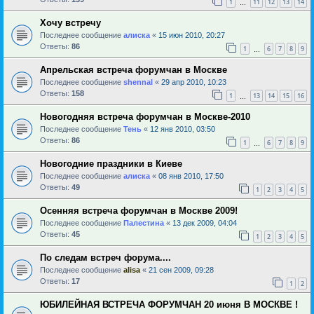
1
11
12
13
14
…
Хочу встречу
Последнее сообщение
алиска
«
15 июн 2010, 20:27
Ответы:
86
1
6
7
8
9
…
Апрельская встреча форумчан в Москве
Последнее сообщение
shennal
«
29 апр 2010, 10:23
Ответы:
158
1
13
14
15
16
…
Новогодняя встреча форумчан в Москве-2010
Последнее сообщение
Тень
«
12 янв 2010, 03:50
Ответы:
86
1
6
7
8
9
…
Новогодние праздники в Киеве
Последнее сообщение
алиска
«
08 янв 2010, 17:50
Ответы:
49
1
2
3
4
5
Осенняя встреча форумчан в Москве 2009!
Последнее сообщение
Палестина
«
13 дек 2009, 04:04
Ответы:
45
1
2
3
4
5
По следам встреч форума....
Последнее сообщение
alisa
«
21 сен 2009, 09:28
Ответы:
17
1
2
ЮБИЛЕЙНАЯ ВСТРЕЧА ФОРУМЧАН 20 июня В МОСКВЕ !