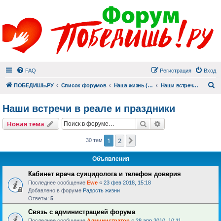
FAQ
Регистрация
Вход
П
ПОБЕДИШЬ.РУ
Список форумов
Наша жизнь (не всё же о суициде!)
Наши встречи в реале и праздники
Наши встречи в реале и праздники
Поиск
Расширенный пои
Новая тема
1
2
След.
30 тем
Объявления
Кабинет врача суицидолога и телефон доверия
Последнее сообщение
Ewe
«
23 фев 2018, 15:18
Добавлено в форуме
Радость жизни
Ответы:
5
Связь с администрацией форума
Последнее сообщение
Администратор
«
28 апр 2010, 10:11