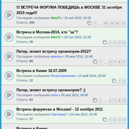
!!! ВСТРЕЧА ФОРУМА ПОБЕДИШЬ в МОСКВЕ 31 октября
2015 года!!!
Последнее сообщение
Alex71
«
24 ноя 2015, 20:33
Ответы:
200
1
18
19
20
21
…
Встреча в Москве-2014, кто "за"?
Последнее сообщение
Alex71
«
29 сен 2015, 22:09
Ответы:
39
1
2
3
4
Питер, может встречу организуем-2012?
Последнее сообщение
алиска
«
05 июн 2014, 15:48
Ответы:
88
1
6
7
8
9
…
Встреча в Киеве 18.07.2009
Последнее сообщение
Потусторонняя
«
15 май 2014, 20:04
Ответы:
12
1
2
Питер, может встречу организуем? ;)
Последнее сообщение
zima
«
05 апр 2012, 04:00
Ответы:
84
1
6
7
8
9
…
Встреча форумчан в Москве! - 12 ноября 2011
Последнее сообщение
Светлана*
«
25 янв 2012, 01:05
Ответы:
37
1
2
3
4
Встречи в Киеве