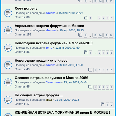
1
11
12
13
14
…
Хочу встречу
Последнее сообщение
алиска
«
15 июн 2010, 20:27
Ответы:
86
1
6
7
8
9
…
Апрельская встреча форумчан в Москве
Последнее сообщение
shennal
«
29 апр 2010, 10:23
Ответы:
158
1
13
14
15
16
…
Новогодняя встреча форумчан в Москве-2010
Последнее сообщение
Тень
«
12 янв 2010, 03:50
Ответы:
86
1
6
7
8
9
…
Новогодние праздники в Киеве
Последнее сообщение
алиска
«
08 янв 2010, 17:50
Ответы:
49
1
2
3
4
5
Осенняя встреча форумчан в Москве 2009!
Последнее сообщение
Палестина
«
13 дек 2009, 04:04
Ответы:
45
1
2
3
4
5
По следам встреч форума....
Последнее сообщение
alisa
«
21 сен 2009, 09:28
Ответы:
17
1
2
ЮБИЛЕЙНАЯ ВСТРЕЧА ФОРУМЧАН 20 июня В МОСКВЕ !