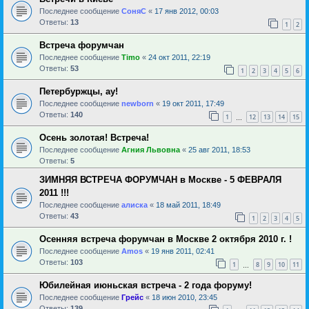
Последнее сообщение
СоняС
«
17 янв 2012, 00:03
Ответы:
13
1
2
Встреча форумчан
Последнее сообщение
Timo
«
24 окт 2011, 22:19
Ответы:
53
1
2
3
4
5
6
Петербуржцы, ау!
Последнее сообщение
newborn
«
19 окт 2011, 17:49
Ответы:
140
1
12
13
14
15
…
Осень золотая! Встреча!
Последнее сообщение
Агния Львовна
«
25 авг 2011, 18:53
Ответы:
5
ЗИМНЯЯ ВСТРЕЧА ФОРУМЧАН в Москве - 5 ФЕВРАЛЯ
2011 !!!
Последнее сообщение
алиска
«
18 май 2011, 18:49
Ответы:
43
1
2
3
4
5
Осенняя встреча форумчан в Москве 2 октября 2010 г. !
Последнее сообщение
Amos
«
19 янв 2011, 02:41
Ответы:
103
1
8
9
10
11
…
Юбилейная июньская встреча - 2 года форуму!
Последнее сообщение
Грейс
«
18 июн 2010, 23:45
Ответы:
139