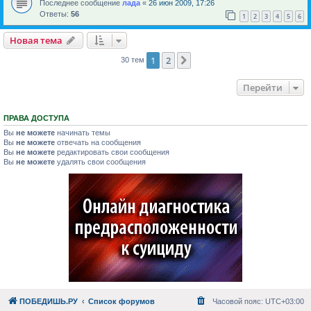
Последнее сообщение
лада
«
26 июн 2009, 17:26
Ответы:
56
1
2
3
4
5
6
Новая тема
1
2
След.
30 тем
Перейти
ПРАВА ДОСТУПА
Вы
не можете
начинать темы
Вы
не можете
отвечать на сообщения
Вы
не можете
редактировать свои сообщения
Вы
не можете
удалять свои сообщения
ПОБЕДИШЬ.РУ
Список форумов
Часовой пояс:
UTC+03:00