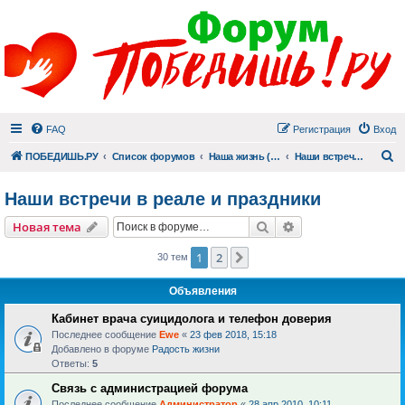
FAQ
Регистрация
Вход
П
ПОБЕДИШЬ.РУ
Список форумов
Наша жизнь (не всё же о суициде!)
Наши встречи в реале и праздники
Наши встречи в реале и праздники
Поиск
Расширенный пои
Новая тема
1
2
След.
30 тем
Объявления
Кабинет врача суицидолога и телефон доверия
Последнее сообщение
Ewe
«
23 фев 2018, 15:18
Добавлено в форуме
Радость жизни
Ответы:
5
Связь с администрацией форума
Последнее сообщение
Администратор
«
28 апр 2010, 10:11