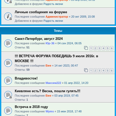
Добавлено в форуме
Радость жизни
Личные сообщения на форуме
Последнее сообщение
Администратор
«
20 окт 2009, 15:08
Добавлено в форуме
Радость жизни
Темы
Санкт-Петербург, август 2024
Последнее сообщение
Юр-36
«
04 сен 2024, 06:05
Ответы:
51
1
2
3
4
5
6
!!! ВСТРЕЧА ФОРУМА ПОБЕДИШЬ 9 июля 2016г. в
МОСКВЕ !!!
Последнее сообщение
Ewe
«
14 окт 2023, 00:47
Ответы:
59
1
2
3
4
5
6
Владивосток!
Последнее сообщение
Максим222
«
01 апр 2022, 14:20
Киевляне есть? Весна, пошли гулять!!!
Последнее сообщение
Ewe
«
03 апр 2019, 07:45
Ответы:
1
Встреча в 2018 году
Последнее сообщение
Wyms
«
15 июн 2018, 17:48
Ответы:
7