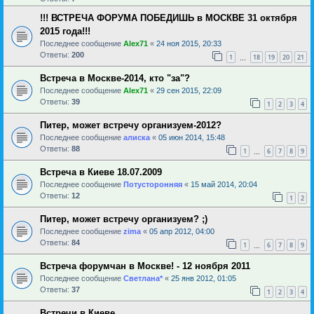
!!! ВСТРЕЧА ФОРУМА ПОБЕДИШЬ в МОСКВЕ 31 октября
2015 года!!!
Последнее сообщение
Alex71
«
24 ноя 2015, 20:33
Ответы:
200
1
18
19
20
21
…
Встреча в Москве-2014, кто "за"?
Последнее сообщение
Alex71
«
29 сен 2015, 22:09
Ответы:
39
1
2
3
4
Питер, может встречу организуем-2012?
Последнее сообщение
алиска
«
05 июн 2014, 15:48
Ответы:
88
1
6
7
8
9
…
Встреча в Киеве 18.07.2009
Последнее сообщение
Потусторонняя
«
15 май 2014, 20:04
Ответы:
12
1
2
Питер, может встречу организуем? ;)
Последнее сообщение
zima
«
05 апр 2012, 04:00
Ответы:
84
1
6
7
8
9
…
Встреча форумчан в Москве! - 12 ноября 2011
Последнее сообщение
Светлана*
«
25 янв 2012, 01:05
Ответы:
37
1
2
3
4
Встречи в Киеве