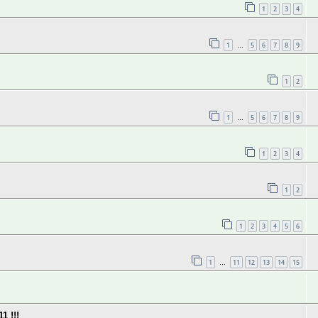
1
2
3
4
1
5
6
7
8
9
…
1
2
1
5
6
7
8
9
…
1
2
3
4
1
2
1
2
3
4
5
6
1
11
12
13
14
15
…
 !!!