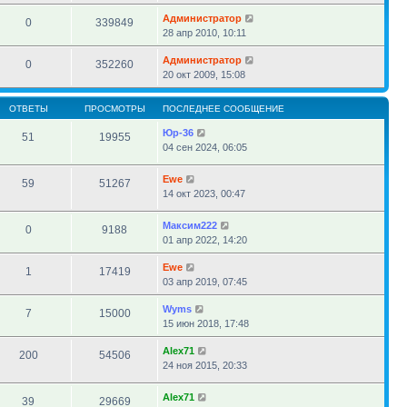
Администратор
0
339849
28 апр 2010, 10:11
Администратор
0
352260
20 окт 2009, 15:08
ОТВЕТЫ
ПРОСМОТРЫ
ПОСЛЕДНЕЕ СООБЩЕНИЕ
Юр-36
51
19955
04 сен 2024, 06:05
Ewe
59
51267
14 окт 2023, 00:47
Максим222
0
9188
01 апр 2022, 14:20
Ewe
1
17419
03 апр 2019, 07:45
Wyms
7
15000
15 июн 2018, 17:48
Alex71
200
54506
24 ноя 2015, 20:33
Alex71
39
29669