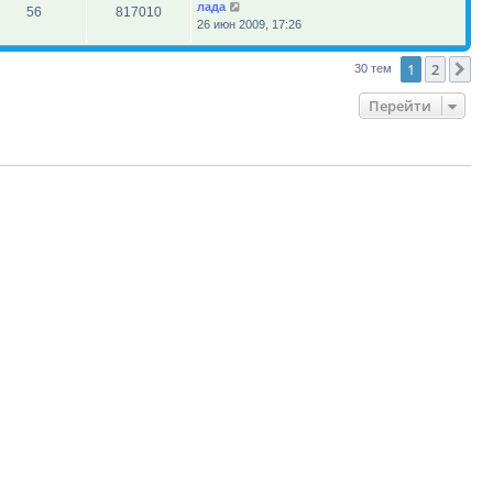
лада
56
817010
26 июн 2009, 17:26
1
2
Сл
30 тем
Перейти