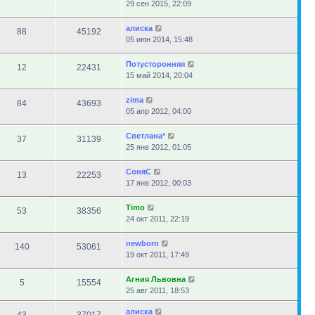
29 сен 2015, 22:09
алиска
88
45192
05 июн 2014, 15:48
Потусторонняя
12
22431
15 май 2014, 20:04
zima
84
43693
05 апр 2012, 04:00
Светлана*
37
31139
25 янв 2012, 01:05
СоняС
13
22253
17 янв 2012, 00:03
Timo
53
38356
24 окт 2011, 22:19
newborn
140
53061
19 окт 2011, 17:49
Агния Львовна
5
15554
25 авг 2011, 18:53
алиска