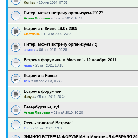
Korliss
»
20 янв 2014, 07:57
Питер, может встречу организуем-2012?
Агния Львовна
»
07 май 2012, 16:11
Встреча в Киеве 18.07.2009
Светлана
»
11 июл 2009, 23:25
Питер, может встречу организуем? ;)
алиска
»
06 авг 2011, 09:28
Встреча форумчан в Москве! - 12 ноября 2011
лада
»
23 окт 2011, 18:15
Встречи в Киеве
Xelx
»
08 авг 2008, 05:42
Встреча форумчан
danya
»
05 сен 2011, 20:34
Петербуржцы, ау!
Агния Львовна
»
31 май 2010, 20:20
Осень золотая! Встреча!
Тень
»
23 окт 2009, 19:05
ЗИМНЯЯ ВСТРЕЧА ФОРУМЧАН в Москве - 5 ФЕВРАЛЯ 2011