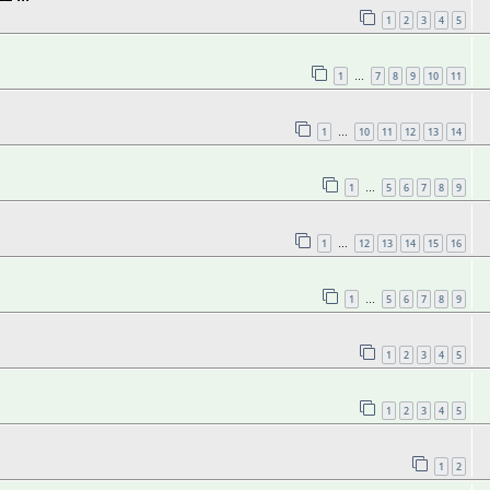
1
2
3
4
5
1
7
8
9
10
11
…
1
10
11
12
13
14
…
1
5
6
7
8
9
…
1
12
13
14
15
16
…
1
5
6
7
8
9
…
1
2
3
4
5
1
2
3
4
5
1
2