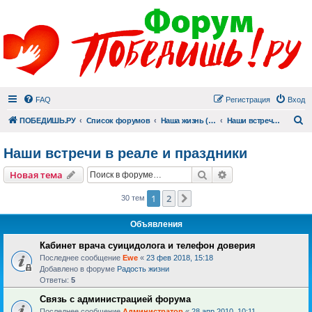
FAQ
Регистрация
Вход
П
ПОБЕДИШЬ.РУ
Список форумов
Наша жизнь (не всё же о суициде!)
Наши встречи в реале и праздники
Наши встречи в реале и праздники
Поиск
Расширенный пои
Новая тема
1
2
След.
30 тем
Объявления
Кабинет врача суицидолога и телефон доверия
Последнее сообщение
Ewe
«
23 фев 2018, 15:18
Добавлено в форуме
Радость жизни
Ответы:
5
Связь с администрацией форума
Последнее сообщение
Администратор
«
28 апр 2010, 10:11