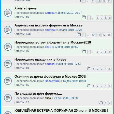
1
11
12
13
14
…
Хочу встречу
Последнее сообщение
алиска
«
15 июн 2010, 20:27
Ответы:
86
1
6
7
8
9
…
Апрельская встреча форумчан в Москве
Последнее сообщение
shennal
«
29 апр 2010, 10:23
Ответы:
158
1
13
14
15
16
…
Новогодняя встреча форумчан в Москве-2010
Последнее сообщение
Тень
«
12 янв 2010, 03:50
Ответы:
86
1
6
7
8
9
…
Новогодние праздники в Киеве
Последнее сообщение
алиска
«
08 янв 2010, 17:50
Ответы:
49
1
2
3
4
5
Осенняя встреча форумчан в Москве 2009!
Последнее сообщение
Палестина
«
13 дек 2009, 04:04
Ответы:
45
1
2
3
4
5
По следам встреч форума....
Последнее сообщение
alisa
«
21 сен 2009, 09:28
Ответы:
17
1
2
ЮБИЛЕЙНАЯ ВСТРЕЧА ФОРУМЧАН 20 июня В МОСКВЕ !