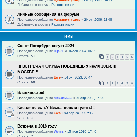
Добавлено в форуме
Радость жизни
Личные сообщения на форуме
Последнее сообщение
Администратор
«
20 окт 2009, 15:08
Добавлено в форуме
Радость жизни
Темы
Санкт-Петербург, август 2024
Последнее сообщение
Юр-36
«
04 сен 2024, 06:05
Ответы:
51
1
2
3
4
5
6
!!! ВСТРЕЧА ФОРУМА ПОБЕДИШЬ 9 июля 2016г. в
МОСКВЕ !!!
Последнее сообщение
Ewe
«
14 окт 2023, 00:47
Ответы:
59
1
2
3
4
5
6
Владивосток!
Последнее сообщение
Максим222
«
01 апр 2022, 14:20
Киевляне есть? Весна, пошли гулять!!!
Последнее сообщение
Ewe
«
03 апр 2019, 07:45
Ответы:
1
Встреча в 2018 году
Последнее сообщение
Wyms
«
15 июн 2018, 17:48
Ответы:
7