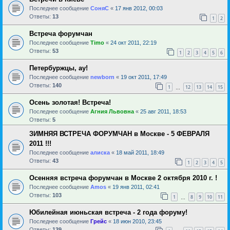
Последнее сообщение
СоняС
«
17 янв 2012, 00:03
Ответы:
13
1
2
Встреча форумчан
Последнее сообщение
Timo
«
24 окт 2011, 22:19
Ответы:
53
1
2
3
4
5
6
Петербуржцы, ау!
Последнее сообщение
newborn
«
19 окт 2011, 17:49
Ответы:
140
1
12
13
14
15
…
Осень золотая! Встреча!
Последнее сообщение
Агния Львовна
«
25 авг 2011, 18:53
Ответы:
5
ЗИМНЯЯ ВСТРЕЧА ФОРУМЧАН в Москве - 5 ФЕВРАЛЯ
2011 !!!
Последнее сообщение
алиска
«
18 май 2011, 18:49
Ответы:
43
1
2
3
4
5
Осенняя встреча форумчан в Москве 2 октября 2010 г. !
Последнее сообщение
Amos
«
19 янв 2011, 02:41
Ответы:
103
1
8
9
10
11
…
Юбилейная июньская встреча - 2 года форуму!
Последнее сообщение
Грейс
«
18 июн 2010, 23:45
Ответы:
139