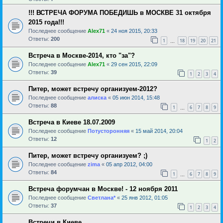
!!! ВСТРЕЧА ФОРУМА ПОБЕДИШЬ в МОСКВЕ 31 октября
2015 года!!!
Последнее сообщение
Alex71
«
24 ноя 2015, 20:33
Ответы:
200
1
18
19
20
21
…
Встреча в Москве-2014, кто "за"?
Последнее сообщение
Alex71
«
29 сен 2015, 22:09
Ответы:
39
1
2
3
4
Питер, может встречу организуем-2012?
Последнее сообщение
алиска
«
05 июн 2014, 15:48
Ответы:
88
1
6
7
8
9
…
Встреча в Киеве 18.07.2009
Последнее сообщение
Потусторонняя
«
15 май 2014, 20:04
Ответы:
12
1
2
Питер, может встречу организуем? ;)
Последнее сообщение
zima
«
05 апр 2012, 04:00
Ответы:
84
1
6
7
8
9
…
Встреча форумчан в Москве! - 12 ноября 2011
Последнее сообщение
Светлана*
«
25 янв 2012, 01:05
Ответы:
37
1
2
3
4
Встречи в Киеве