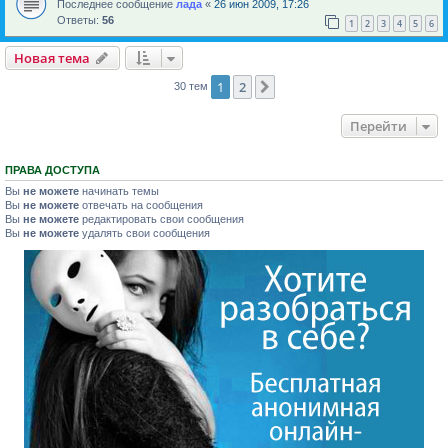
Последнее сообщение
лада
«
26 июн 2009, 17:26
Ответы:
56
1
2
3
4
5
6
Новая тема
1
2
След.
30 тем
Перейти
ПРАВА ДОСТУПА
Вы
не можете
начинать темы
Вы
не можете
отвечать на сообщения
Вы
не можете
редактировать свои сообщения
Вы
не можете
удалять свои сообщения