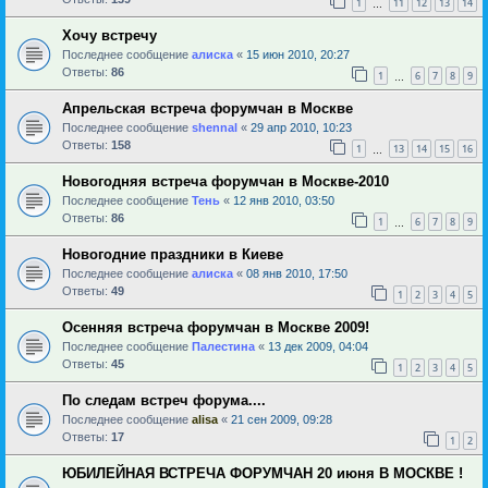
1
11
12
13
14
…
Хочу встречу
Последнее сообщение
алиска
«
15 июн 2010, 20:27
Ответы:
86
1
6
7
8
9
…
Апрельская встреча форумчан в Москве
Последнее сообщение
shennal
«
29 апр 2010, 10:23
Ответы:
158
1
13
14
15
16
…
Новогодняя встреча форумчан в Москве-2010
Последнее сообщение
Тень
«
12 янв 2010, 03:50
Ответы:
86
1
6
7
8
9
…
Новогодние праздники в Киеве
Последнее сообщение
алиска
«
08 янв 2010, 17:50
Ответы:
49
1
2
3
4
5
Осенняя встреча форумчан в Москве 2009!
Последнее сообщение
Палестина
«
13 дек 2009, 04:04
Ответы:
45
1
2
3
4
5
По следам встреч форума....
Последнее сообщение
alisa
«
21 сен 2009, 09:28
Ответы:
17
1
2
ЮБИЛЕЙНАЯ ВСТРЕЧА ФОРУМЧАН 20 июня В МОСКВЕ !