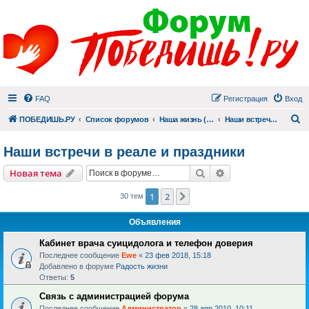
FAQ
Регистрация
Вход
П
ПОБЕДИШЬ.РУ
Список форумов
Наша жизнь (не всё же о суициде!)
Наши встречи в реале и праздники
Наши встречи в реале и праздники
Поиск
Расширенный пои
Новая тема
1
2
След.
30 тем
Объявления
Кабинет врача суицидолога и телефон доверия
Последнее сообщение
Ewe
«
23 фев 2018, 15:18
Добавлено в форуме
Радость жизни
Ответы:
5
Связь с администрацией форума
Последнее сообщение
Администратор
«
28 апр 2010, 10:11