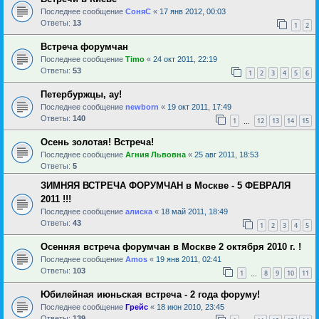
Последнее сообщение
СоняС
«
17 янв 2012, 00:03
Ответы:
13
1
2
Встреча форумчан
Последнее сообщение
Timo
«
24 окт 2011, 22:19
Ответы:
53
1
2
3
4
5
6
Петербуржцы, ау!
Последнее сообщение
newborn
«
19 окт 2011, 17:49
Ответы:
140
1
12
13
14
15
…
Осень золотая! Встреча!
Последнее сообщение
Агния Львовна
«
25 авг 2011, 18:53
Ответы:
5
ЗИМНЯЯ ВСТРЕЧА ФОРУМЧАН в Москве - 5 ФЕВРАЛЯ
2011 !!!
Последнее сообщение
алиска
«
18 май 2011, 18:49
Ответы:
43
1
2
3
4
5
Осенняя встреча форумчан в Москве 2 октября 2010 г. !
Последнее сообщение
Amos
«
19 янв 2011, 02:41
Ответы:
103
1
8
9
10
11
…
Юбилейная июньская встреча - 2 года форуму!
Последнее сообщение
Грейс
«
18 июн 2010, 23:45
Ответы:
139