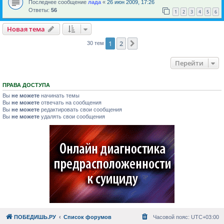
Последнее сообщение
лада
«
26 июн 2009, 17:26
Ответы:
56
1
2
3
4
5
6
Новая тема
1
2
След.
30 тем
Перейти
ПРАВА ДОСТУПА
Вы
не можете
начинать темы
Вы
не можете
отвечать на сообщения
Вы
не можете
редактировать свои сообщения
Вы
не можете
удалять свои сообщения
ПОБЕДИШЬ.РУ
Список форумов
Часовой пояс:
UTC+03:00