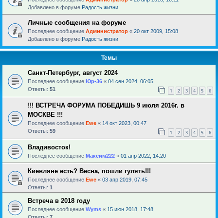
Добавлено в форуме
Радость жизни
Личные сообщения на форуме
Последнее сообщение
Администратор
«
20 окт 2009, 15:08
Добавлено в форуме
Радость жизни
Темы
Санкт-Петербург, август 2024
Последнее сообщение
Юр-36
«
04 сен 2024, 06:05
Ответы:
51
1
2
3
4
5
6
!!! ВСТРЕЧА ФОРУМА ПОБЕДИШЬ 9 июля 2016г. в
МОСКВЕ !!!
Последнее сообщение
Ewe
«
14 окт 2023, 00:47
Ответы:
59
1
2
3
4
5
6
Владивосток!
Последнее сообщение
Максим222
«
01 апр 2022, 14:20
Киевляне есть? Весна, пошли гулять!!!
Последнее сообщение
Ewe
«
03 апр 2019, 07:45
Ответы:
1
Встреча в 2018 году
Последнее сообщение
Wyms
«
15 июн 2018, 17:48
Ответы:
7