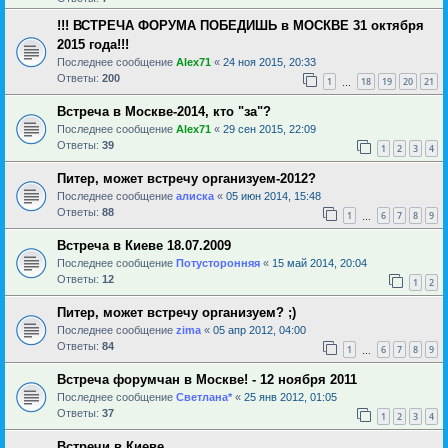
!!! ВСТРЕЧА ФОРУМА ПОБЕДИШЬ в МОСКВЕ 31 октября
2015 года!!!
Последнее сообщение
Alex71
«
24 ноя 2015, 20:33
Ответы:
200
1
18
19
20
21
…
Встреча в Москве-2014, кто "за"?
Последнее сообщение
Alex71
«
29 сен 2015, 22:09
Ответы:
39
1
2
3
4
Питер, может встречу организуем-2012?
Последнее сообщение
алиска
«
05 июн 2014, 15:48
Ответы:
88
1
6
7
8
9
…
Встреча в Киеве 18.07.2009
Последнее сообщение
Потусторонняя
«
15 май 2014, 20:04
Ответы:
12
1
2
Питер, может встречу организуем? ;)
Последнее сообщение
zima
«
05 апр 2012, 04:00
Ответы:
84
1
6
7
8
9
…
Встреча форумчан в Москве! - 12 ноября 2011
Последнее сообщение
Светлана*
«
25 янв 2012, 01:05
Ответы:
37
1
2
3
4
Встречи в Киеве