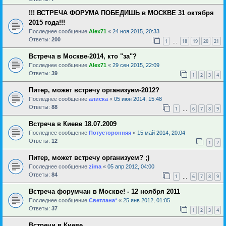
!!! ВСТРЕЧА ФОРУМА ПОБЕДИШЬ в МОСКВЕ 31 октября
2015 года!!!
Последнее сообщение
Alex71
«
24 ноя 2015, 20:33
Ответы:
200
1
18
19
20
21
…
Встреча в Москве-2014, кто "за"?
Последнее сообщение
Alex71
«
29 сен 2015, 22:09
Ответы:
39
1
2
3
4
Питер, может встречу организуем-2012?
Последнее сообщение
алиска
«
05 июн 2014, 15:48
Ответы:
88
1
6
7
8
9
…
Встреча в Киеве 18.07.2009
Последнее сообщение
Потусторонняя
«
15 май 2014, 20:04
Ответы:
12
1
2
Питер, может встречу организуем? ;)
Последнее сообщение
zima
«
05 апр 2012, 04:00
Ответы:
84
1
6
7
8
9
…
Встреча форумчан в Москве! - 12 ноября 2011
Последнее сообщение
Светлана*
«
25 янв 2012, 01:05
Ответы:
37
1
2
3
4
Встречи в Киеве