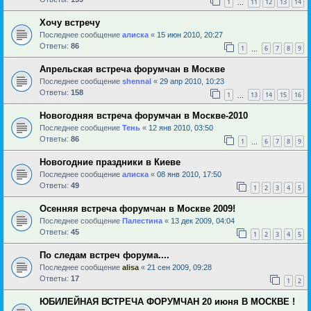
1
11
12
13
14
…
Хочу встречу
Последнее сообщение
алиска
«
15 июн 2010, 20:27
Ответы:
86
1
6
7
8
9
…
Апрельская встреча форумчан в Москве
Последнее сообщение
shennal
«
29 апр 2010, 10:23
Ответы:
158
1
13
14
15
16
…
Новогодняя встреча форумчан в Москве-2010
Последнее сообщение
Тень
«
12 янв 2010, 03:50
Ответы:
86
1
6
7
8
9
…
Новогодние праздники в Киеве
Последнее сообщение
алиска
«
08 янв 2010, 17:50
Ответы:
49
1
2
3
4
5
Осенняя встреча форумчан в Москве 2009!
Последнее сообщение
Палестина
«
13 дек 2009, 04:04
Ответы:
45
1
2
3
4
5
По следам встреч форума....
Последнее сообщение
alisa
«
21 сен 2009, 09:28
Ответы:
17
1
2
ЮБИЛЕЙНАЯ ВСТРЕЧА ФОРУМЧАН 20 июня В МОСКВЕ !