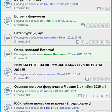
Последнее сообщение
СоняС
«
17 янв 2012, 00:03
Ответы:
13
1
2
Встреча форумчан
Последнее сообщение
Timo
«
24 окт 2011, 22:19
Ответы:
53
1
2
3
4
5
6
Петербуржцы, ау!
Последнее сообщение
newborn
«
19 окт 2011, 17:49
Ответы:
140
1
12
13
14
15
…
Осень золотая! Встреча!
Последнее сообщение
Агния Львовна
«
25 авг 2011, 18:53
Ответы:
5
ЗИМНЯЯ ВСТРЕЧА ФОРУМЧАН в Москве - 5 ФЕВРАЛЯ
2011 !!!
Последнее сообщение
алиска
«
18 май 2011, 18:49
Ответы:
43
1
2
3
4
5
Осенняя встреча форумчан в Москве 2 октября 2010 г. !
Последнее сообщение
Amos
«
19 янв 2011, 02:41
Ответы:
103
1
8
9
10
11
…
Юбилейная июньская встреча - 2 года форуму!
Последнее сообщение
Грейс
«
18 июн 2010, 23:45
Ответы:
139