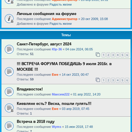
Добавлено в форуме
Радость жизни
Личные сообщения на форуме
Последнее сообщение
Администратор
«
20 окт 2009, 15:08
Добавлено в форуме
Радость жизни
Темы
Санкт-Петербург, август 2024
Последнее сообщение
Юр-36
«
04 сен 2024, 06:05
Ответы:
51
1
2
3
4
5
6
!!! ВСТРЕЧА ФОРУМА ПОБЕДИШЬ 9 июля 2016г. в
МОСКВЕ !!!
Последнее сообщение
Ewe
«
14 окт 2023, 00:47
Ответы:
59
1
2
3
4
5
6
Владивосток!
Последнее сообщение
Максим222
«
01 апр 2022, 14:20
Киевляне есть? Весна, пошли гулять!!!
Последнее сообщение
Ewe
«
03 апр 2019, 07:45
Ответы:
1
Встреча в 2018 году
Последнее сообщение
Wyms
«
15 июн 2018, 17:48
Ответы:
7