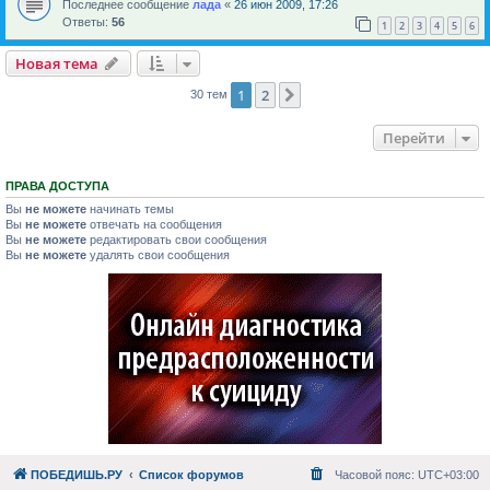
Последнее сообщение
лада
«
26 июн 2009, 17:26
Ответы:
56
1
2
3
4
5
6
Новая тема
1
2
След.
30 тем
Перейти
ПРАВА ДОСТУПА
Вы
не можете
начинать темы
Вы
не можете
отвечать на сообщения
Вы
не можете
редактировать свои сообщения
Вы
не можете
удалять свои сообщения
ПОБЕДИШЬ.РУ
Список форумов
Часовой пояс:
UTC+03:00