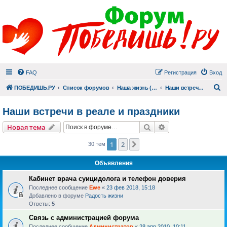
FAQ
Регистрация
Вход
П
ПОБЕДИШЬ.РУ
Список форумов
Наша жизнь (не всё же о суициде!)
Наши встречи в реале и праздники
Наши встречи в реале и праздники
Поиск
Расширенный пои
Новая тема
1
2
След.
30 тем
Объявления
Кабинет врача суицидолога и телефон доверия
Последнее сообщение
Ewe
«
23 фев 2018, 15:18
Добавлено в форуме
Радость жизни
Ответы:
5
Связь с администрацией форума
Последнее сообщение
Администратор
«
28 апр 2010, 10:11