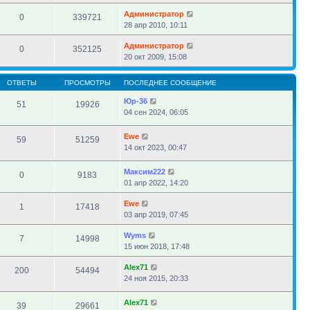
Администратор
0
339721
28 апр 2010, 10:11
Администратор
0
352125
20 окт 2009, 15:08
ОТВЕТЫ
ПРОСМОТРЫ
ПОСЛЕДНЕЕ СООБЩЕНИЕ
Юр-36
51
19926
04 сен 2024, 06:05
Ewe
59
51259
14 окт 2023, 00:47
Максим222
0
9183
01 апр 2022, 14:20
Ewe
1
17418
03 апр 2019, 07:45
Wyms
7
14998
15 июн 2018, 17:48
Alex71
200
54494
24 ноя 2015, 20:33
Alex71
39
29661