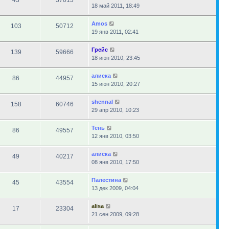
43
37013
18 май 2011, 18:49
Amos
103
50712
19 янв 2011, 02:41
Грейс
139
59666
18 июн 2010, 23:45
алиска
86
44957
15 июн 2010, 20:27
shennal
158
60746
29 апр 2010, 10:23
Тень
86
49557
12 янв 2010, 03:50
алиска
49
40217
08 янв 2010, 17:50
Палестина
45
43554
13 дек 2009, 04:04
alisa
17
23304
21 сен 2009, 09:28