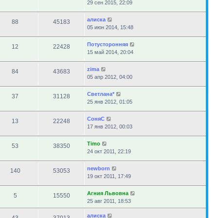
29 сен 2015, 22:09
алиска
88
45183
05 июн 2014, 15:48
Потусторонняя
12
22428
15 май 2014, 20:04
zima
84
43683
05 апр 2012, 04:00
Светлана*
37
31128
25 янв 2012, 01:05
СоняС
13
22248
17 янв 2012, 00:03
Timo
53
38350
24 окт 2011, 22:19
newborn
140
53053
19 окт 2011, 17:49
Агния Львовна
5
15550
25 авг 2011, 18:53
алиска