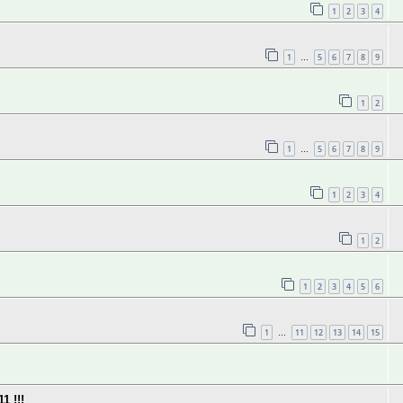
1
2
3
4
1
5
6
7
8
9
…
1
2
1
5
6
7
8
9
…
1
2
3
4
1
2
1
2
3
4
5
6
1
11
12
13
14
15
…
 !!!