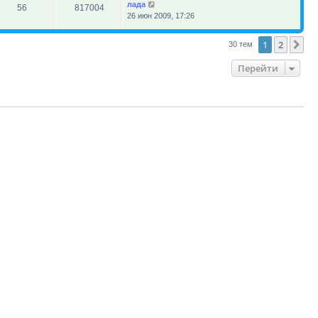
лада
56
817004
26 июн 2009, 17:26
1
2
Сл
30 тем
Перейти