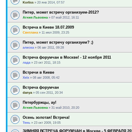
Korliss
»
20 янв 2014, 07:57
Питер, может встречу организуем-2012?
Агния Львовна
»
07 май 2012, 16:11
Встреча в Киеве 18.07.2009
Светлана
»
11 июл 2009, 23:25
Питер, может встречу организуем? ;)
алиска
»
06 авг 2011, 09:28
Встреча форумчан в Москве! - 12 ноября 2011
лада
»
23 окт 2011, 18:15
Встречи в Киеве
Xelx
»
08 авг 2008, 05:42
Встреча форумчан
danya
»
05 сен 2011, 20:34
Петербуржцы, ау!
Агния Львовна
»
31 май 2010, 20:20
Осень золотая! Встреча!
Тень
»
23 окт 2009, 19:05
ЗИМНЯЯ ВСТРЕЧА ФОРУМЧАН в Москве - 5 ФЕВРАЛЯ 2011