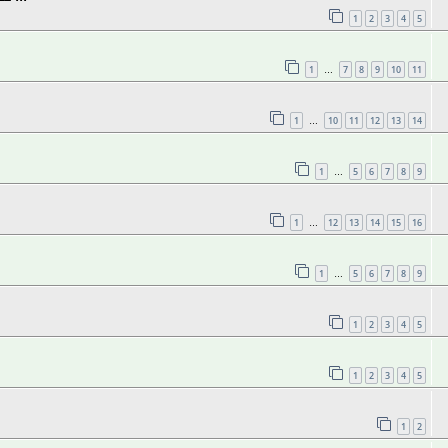
1
2
3
4
5
1
7
8
9
10
11
…
1
10
11
12
13
14
…
1
5
6
7
8
9
…
1
12
13
14
15
16
…
1
5
6
7
8
9
…
1
2
3
4
5
1
2
3
4
5
1
2