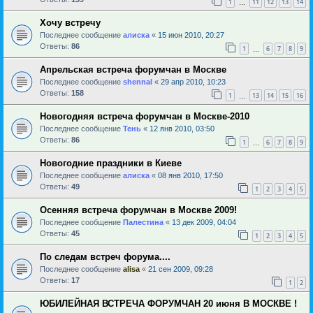
1
11
12
13
14
…
Хочу встречу
Последнее сообщение
алиска
«
15 июн 2010, 20:27
Ответы:
86
1
6
7
8
9
…
Апрельская встреча форумчан в Москве
Последнее сообщение
shennal
«
29 апр 2010, 10:23
Ответы:
158
1
13
14
15
16
…
Новогодняя встреча форумчан в Москве-2010
Последнее сообщение
Тень
«
12 янв 2010, 03:50
Ответы:
86
1
6
7
8
9
…
Новогодние праздники в Киеве
Последнее сообщение
алиска
«
08 янв 2010, 17:50
Ответы:
49
1
2
3
4
5
Осенняя встреча форумчан в Москве 2009!
Последнее сообщение
Палестина
«
13 дек 2009, 04:04
Ответы:
45
1
2
3
4
5
По следам встреч форума....
Последнее сообщение
alisa
«
21 сен 2009, 09:28
Ответы:
17
1
2
ЮБИЛЕЙНАЯ ВСТРЕЧА ФОРУМЧАН 20 июня В МОСКВЕ !