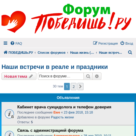
FAQ
Регистрация
Вход
П
ПОБЕДИШЬ.РУ
Список форумов
Наша жизнь (не всё же о суициде!)
Наши встречи в реале и праздники
Наши встречи в реале и праздники
Поиск
Расширенный пои
Новая тема
1
2
След.
30 тем
Объявления
Кабинет врача суицидолога и телефон доверия
Последнее сообщение
Ewe
«
23 фев 2018, 15:18
Добавлено в форуме
Радость жизни
Ответы:
5
Связь с администрацией форума
Последнее сообщение
Администратор
«
28 апр 2010, 10:11