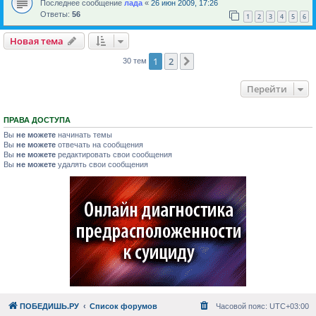
Последнее сообщение
лада
«
26 июн 2009, 17:26
Ответы:
56
1
2
3
4
5
6
Новая тема
1
2
След.
30 тем
Перейти
ПРАВА ДОСТУПА
Вы
не можете
начинать темы
Вы
не можете
отвечать на сообщения
Вы
не можете
редактировать свои сообщения
Вы
не можете
удалять свои сообщения
ПОБЕДИШЬ.РУ
Список форумов
Часовой пояс:
UTC+03:00