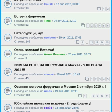
Последнее сообщение
СоняС
«
17 янв 2012, 00:03
Ответы:
13
1
2
Встреча форумчан
Последнее сообщение
Timo
«
24 окт 2011, 22:19
Ответы:
53
1
2
3
4
5
6
Петербуржцы, ау!
Последнее сообщение
newborn
«
19 окт 2011, 17:49
Ответы:
140
1
12
13
14
15
…
Осень золотая! Встреча!
Последнее сообщение
Агния Львовна
«
25 авг 2011, 18:53
Ответы:
5
ЗИМНЯЯ ВСТРЕЧА ФОРУМЧАН в Москве - 5 ФЕВРАЛЯ
2011 !!!
Последнее сообщение
алиска
«
18 май 2011, 18:49
Ответы:
43
1
2
3
4
5
Осенняя встреча форумчан в Москве 2 октября 2010 г. !
Последнее сообщение
Amos
«
19 янв 2011, 02:41
Ответы:
103
1
8
9
10
11
…
Юбилейная июньская встреча - 2 года форуму!
Последнее сообщение
Грейс
«
18 июн 2010, 23:45
Ответы:
139