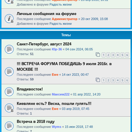
Добавлено в форуме
Радость жизни
Личные сообщения на форуме
Последнее сообщение
Администратор
«
20 окт 2009, 15:08
Добавлено в форуме
Радость жизни
Темы
Санкт-Петербург, август 2024
Последнее сообщение
Юр-36
«
04 сен 2024, 06:05
Ответы:
51
1
2
3
4
5
6
!!! ВСТРЕЧА ФОРУМА ПОБЕДИШЬ 9 июля 2016г. в
МОСКВЕ !!!
Последнее сообщение
Ewe
«
14 окт 2023, 00:47
Ответы:
59
1
2
3
4
5
6
Владивосток!
Последнее сообщение
Максим222
«
01 апр 2022, 14:20
Киевляне есть? Весна, пошли гулять!!!
Последнее сообщение
Ewe
«
03 апр 2019, 07:45
Ответы:
1
Встреча в 2018 году
Последнее сообщение
Wyms
«
15 июн 2018, 17:48
Ответы:
7