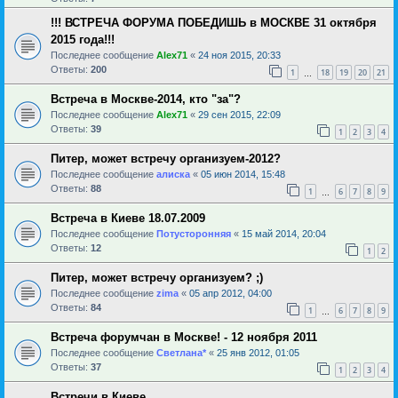
!!! ВСТРЕЧА ФОРУМА ПОБЕДИШЬ в МОСКВЕ 31 октября
2015 года!!!
Последнее сообщение
Alex71
«
24 ноя 2015, 20:33
Ответы:
200
1
18
19
20
21
…
Встреча в Москве-2014, кто "за"?
Последнее сообщение
Alex71
«
29 сен 2015, 22:09
Ответы:
39
1
2
3
4
Питер, может встречу организуем-2012?
Последнее сообщение
алиска
«
05 июн 2014, 15:48
Ответы:
88
1
6
7
8
9
…
Встреча в Киеве 18.07.2009
Последнее сообщение
Потусторонняя
«
15 май 2014, 20:04
Ответы:
12
1
2
Питер, может встречу организуем? ;)
Последнее сообщение
zima
«
05 апр 2012, 04:00
Ответы:
84
1
6
7
8
9
…
Встреча форумчан в Москве! - 12 ноября 2011
Последнее сообщение
Светлана*
«
25 янв 2012, 01:05
Ответы:
37
1
2
3
4
Встречи в Киеве