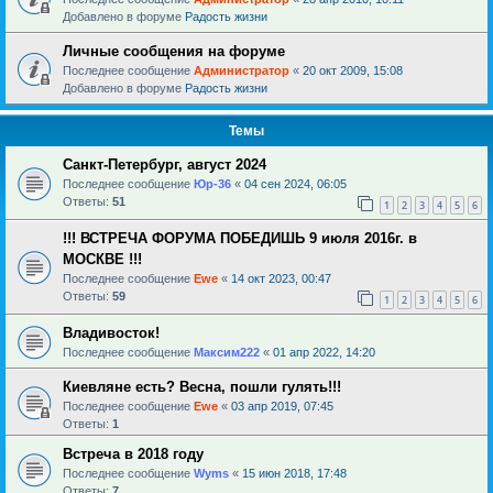
Добавлено в форуме
Радость жизни
Личные сообщения на форуме
Последнее сообщение
Администратор
«
20 окт 2009, 15:08
Добавлено в форуме
Радость жизни
Темы
Санкт-Петербург, август 2024
Последнее сообщение
Юр-36
«
04 сен 2024, 06:05
Ответы:
51
1
2
3
4
5
6
!!! ВСТРЕЧА ФОРУМА ПОБЕДИШЬ 9 июля 2016г. в
МОСКВЕ !!!
Последнее сообщение
Ewe
«
14 окт 2023, 00:47
Ответы:
59
1
2
3
4
5
6
Владивосток!
Последнее сообщение
Максим222
«
01 апр 2022, 14:20
Киевляне есть? Весна, пошли гулять!!!
Последнее сообщение
Ewe
«
03 апр 2019, 07:45
Ответы:
1
Встреча в 2018 году
Последнее сообщение
Wyms
«
15 июн 2018, 17:48
Ответы:
7