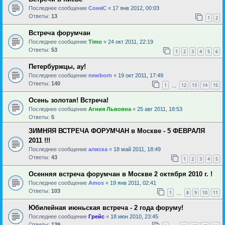
Последнее сообщение
СоняС
«
17 янв 2012, 00:03
Ответы:
13
1
2
Встреча форумчан
Последнее сообщение
Timo
«
24 окт 2011, 22:19
Ответы:
53
1
2
3
4
5
6
Петербуржцы, ау!
Последнее сообщение
newborn
«
19 окт 2011, 17:49
Ответы:
140
1
12
13
14
15
…
Осень золотая! Встреча!
Последнее сообщение
Агния Львовна
«
25 авг 2011, 18:53
Ответы:
5
ЗИМНЯЯ ВСТРЕЧА ФОРУМЧАН в Москве - 5 ФЕВРАЛЯ
2011 !!!
Последнее сообщение
алиска
«
18 май 2011, 18:49
Ответы:
43
1
2
3
4
5
Осенняя встреча форумчан в Москве 2 октября 2010 г. !
Последнее сообщение
Amos
«
19 янв 2011, 02:41
Ответы:
103
1
8
9
10
11
…
Юбилейная июньская встреча - 2 года форуму!
Последнее сообщение
Грейс
«
18 июн 2010, 23:45
Ответы:
139