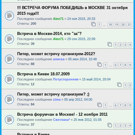
!!! ВСТРЕЧА ФОРУМА ПОБЕДИШЬ в МОСКВЕ 31 октября
2015 года!!!
Последнее сообщение
Alex71
«
24 ноя 2015, 20:33
Ответы:
200
1
18
19
20
21
…
Встреча в Москве-2014, кто "за"?
Последнее сообщение
Alex71
«
29 сен 2015, 22:09
Ответы:
39
1
2
3
4
Питер, может встречу организуем-2012?
Последнее сообщение
алиска
«
05 июн 2014, 15:48
Ответы:
88
1
6
7
8
9
…
Встреча в Киеве 18.07.2009
Последнее сообщение
Потусторонняя
«
15 май 2014, 20:04
Ответы:
12
1
2
Питер, может встречу организуем? ;)
Последнее сообщение
zima
«
05 апр 2012, 04:00
Ответы:
84
1
6
7
8
9
…
Встреча форумчан в Москве! - 12 ноября 2011
Последнее сообщение
Светлана*
«
25 янв 2012, 01:05
Ответы:
37
1
2
3
4
Встречи в Киеве