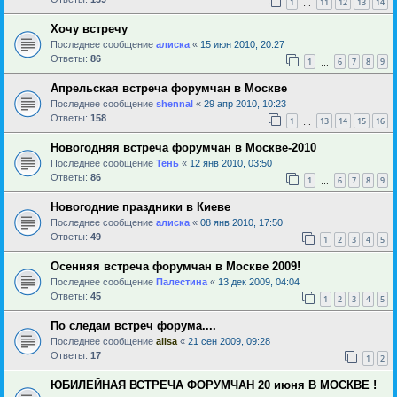
1
11
12
13
14
…
Хочу встречу
Последнее сообщение
алиска
«
15 июн 2010, 20:27
Ответы:
86
1
6
7
8
9
…
Апрельская встреча форумчан в Москве
Последнее сообщение
shennal
«
29 апр 2010, 10:23
Ответы:
158
1
13
14
15
16
…
Новогодняя встреча форумчан в Москве-2010
Последнее сообщение
Тень
«
12 янв 2010, 03:50
Ответы:
86
1
6
7
8
9
…
Новогодние праздники в Киеве
Последнее сообщение
алиска
«
08 янв 2010, 17:50
Ответы:
49
1
2
3
4
5
Осенняя встреча форумчан в Москве 2009!
Последнее сообщение
Палестина
«
13 дек 2009, 04:04
Ответы:
45
1
2
3
4
5
По следам встреч форума....
Последнее сообщение
alisa
«
21 сен 2009, 09:28
Ответы:
17
1
2
ЮБИЛЕЙНАЯ ВСТРЕЧА ФОРУМЧАН 20 июня В МОСКВЕ !