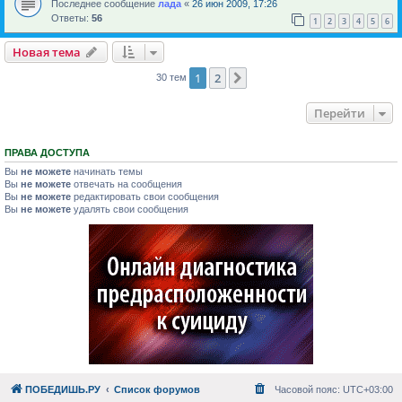
Последнее сообщение
лада
«
26 июн 2009, 17:26
Ответы:
56
1
2
3
4
5
6
Новая тема
1
2
След.
30 тем
Перейти
ПРАВА ДОСТУПА
Вы
не можете
начинать темы
Вы
не можете
отвечать на сообщения
Вы
не можете
редактировать свои сообщения
Вы
не можете
удалять свои сообщения
ПОБЕДИШЬ.РУ
Список форумов
Часовой пояс:
UTC+03:00