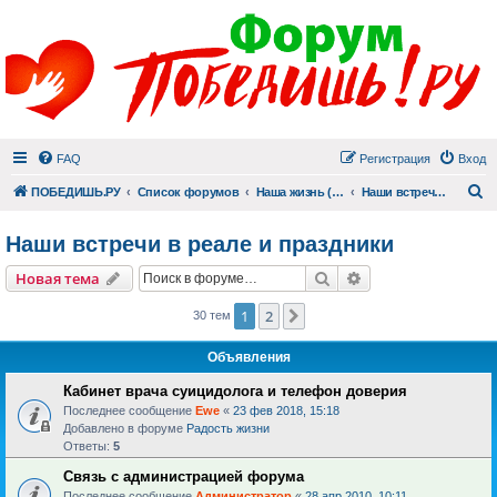
FAQ
Регистрация
Вход
П
ПОБЕДИШЬ.РУ
Список форумов
Наша жизнь (не всё же о суициде!)
Наши встречи в реале и праздники
Наши встречи в реале и праздники
Поиск
Расширенный пои
Новая тема
1
2
След.
30 тем
Объявления
Кабинет врача суицидолога и телефон доверия
Последнее сообщение
Ewe
«
23 фев 2018, 15:18
Добавлено в форуме
Радость жизни
Ответы:
5
Связь с администрацией форума
Последнее сообщение
Администратор
«
28 апр 2010, 10:11