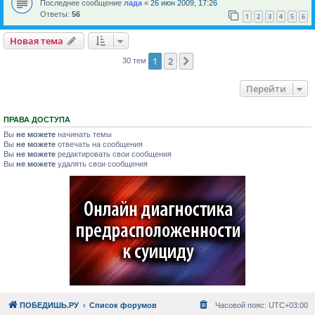
Последнее сообщение
лада
«
26 июн 2009, 17:26
Ответы:
56
1
2
3
4
5
6
Новая тема
1
2
След.
30 тем
Перейти
ПРАВА ДОСТУПА
Вы
не можете
начинать темы
Вы
не можете
отвечать на сообщения
Вы
не можете
редактировать свои сообщения
Вы
не можете
удалять свои сообщения
ПОБЕДИШЬ.РУ
Список форумов
Часовой пояс:
UTC+03:00