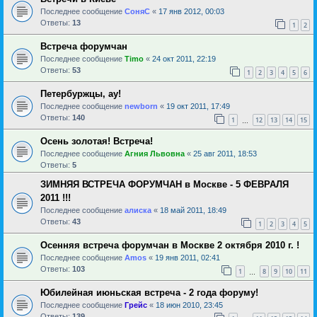
Последнее сообщение
СоняС
«
17 янв 2012, 00:03
Ответы:
13
1
2
Встреча форумчан
Последнее сообщение
Timo
«
24 окт 2011, 22:19
Ответы:
53
1
2
3
4
5
6
Петербуржцы, ау!
Последнее сообщение
newborn
«
19 окт 2011, 17:49
Ответы:
140
1
12
13
14
15
…
Осень золотая! Встреча!
Последнее сообщение
Агния Львовна
«
25 авг 2011, 18:53
Ответы:
5
ЗИМНЯЯ ВСТРЕЧА ФОРУМЧАН в Москве - 5 ФЕВРАЛЯ
2011 !!!
Последнее сообщение
алиска
«
18 май 2011, 18:49
Ответы:
43
1
2
3
4
5
Осенняя встреча форумчан в Москве 2 октября 2010 г. !
Последнее сообщение
Amos
«
19 янв 2011, 02:41
Ответы:
103
1
8
9
10
11
…
Юбилейная июньская встреча - 2 года форуму!
Последнее сообщение
Грейс
«
18 июн 2010, 23:45
Ответы:
139