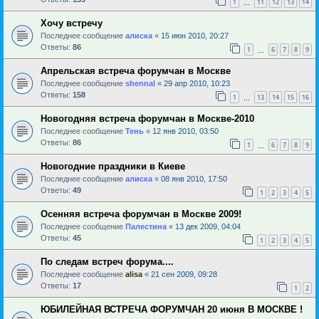
1
11
12
13
14
…
Хочу встречу
Последнее сообщение
алиска
«
15 июн 2010, 20:27
Ответы:
86
1
6
7
8
9
…
Апрельская встреча форумчан в Москве
Последнее сообщение
shennal
«
29 апр 2010, 10:23
Ответы:
158
1
13
14
15
16
…
Новогодняя встреча форумчан в Москве-2010
Последнее сообщение
Тень
«
12 янв 2010, 03:50
Ответы:
86
1
6
7
8
9
…
Новогодние праздники в Киеве
Последнее сообщение
алиска
«
08 янв 2010, 17:50
Ответы:
49
1
2
3
4
5
Осенняя встреча форумчан в Москве 2009!
Последнее сообщение
Палестина
«
13 дек 2009, 04:04
Ответы:
45
1
2
3
4
5
По следам встреч форума....
Последнее сообщение
alisa
«
21 сен 2009, 09:28
Ответы:
17
1
2
ЮБИЛЕЙНАЯ ВСТРЕЧА ФОРУМЧАН 20 июня В МОСКВЕ !