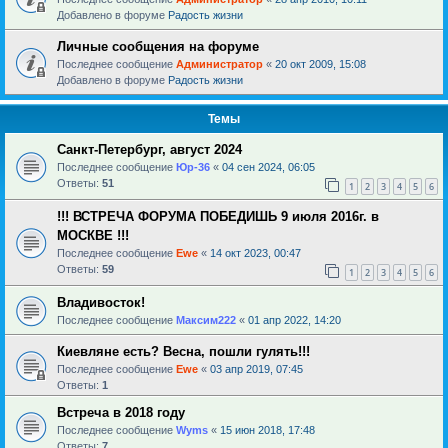
Добавлено в форуме
Радость жизни
Личные сообщения на форуме
Последнее сообщение
Администратор
«
20 окт 2009, 15:08
Добавлено в форуме
Радость жизни
Темы
Санкт-Петербург, август 2024
Последнее сообщение
Юр-36
«
04 сен 2024, 06:05
Ответы:
51
1
2
3
4
5
6
!!! ВСТРЕЧА ФОРУМА ПОБЕДИШЬ 9 июля 2016г. в
МОСКВЕ !!!
Последнее сообщение
Ewe
«
14 окт 2023, 00:47
Ответы:
59
1
2
3
4
5
6
Владивосток!
Последнее сообщение
Максим222
«
01 апр 2022, 14:20
Киевляне есть? Весна, пошли гулять!!!
Последнее сообщение
Ewe
«
03 апр 2019, 07:45
Ответы:
1
Встреча в 2018 году
Последнее сообщение
Wyms
«
15 июн 2018, 17:48
Ответы:
7