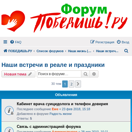
FAQ
Регистрация
Вход
П
ПОБЕДИШЬ.РУ
Список форумов
Наша жизнь (не всё же о суициде!)
Наши встречи в реале и праздники
Наши встречи в реале и праздники
Поиск
Расширенный пои
Новая тема
1
2
След.
30 тем
Объявления
Кабинет врача суицидолога и телефон доверия
Последнее сообщение
Ewe
«
23 фев 2018, 15:18
Добавлено в форуме
Радость жизни
Ответы:
5
Связь с администрацией форума
Последнее сообщение
Администратор
«
28 апр 2010, 10:11