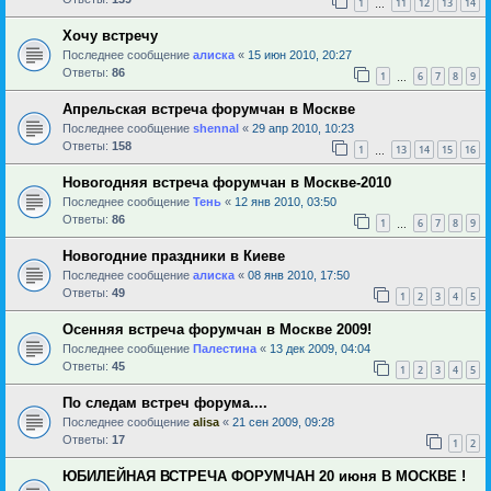
1
11
12
13
14
…
Хочу встречу
Последнее сообщение
алиска
«
15 июн 2010, 20:27
Ответы:
86
1
6
7
8
9
…
Апрельская встреча форумчан в Москве
Последнее сообщение
shennal
«
29 апр 2010, 10:23
Ответы:
158
1
13
14
15
16
…
Новогодняя встреча форумчан в Москве-2010
Последнее сообщение
Тень
«
12 янв 2010, 03:50
Ответы:
86
1
6
7
8
9
…
Новогодние праздники в Киеве
Последнее сообщение
алиска
«
08 янв 2010, 17:50
Ответы:
49
1
2
3
4
5
Осенняя встреча форумчан в Москве 2009!
Последнее сообщение
Палестина
«
13 дек 2009, 04:04
Ответы:
45
1
2
3
4
5
По следам встреч форума....
Последнее сообщение
alisa
«
21 сен 2009, 09:28
Ответы:
17
1
2
ЮБИЛЕЙНАЯ ВСТРЕЧА ФОРУМЧАН 20 июня В МОСКВЕ !