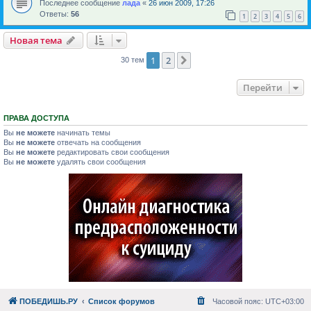
Последнее сообщение
лада
«
26 июн 2009, 17:26
Ответы:
56
1
2
3
4
5
6
Новая тема
1
2
След.
30 тем
Перейти
ПРАВА ДОСТУПА
Вы
не можете
начинать темы
Вы
не можете
отвечать на сообщения
Вы
не можете
редактировать свои сообщения
Вы
не можете
удалять свои сообщения
ПОБЕДИШЬ.РУ
Список форумов
Часовой пояс:
UTC+03:00