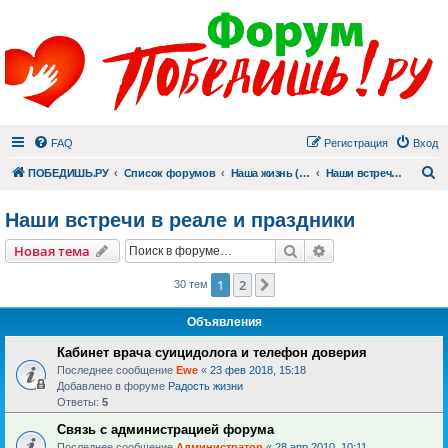
FAQ
Регистрация
Вход
П
ПОБЕДИШЬ.РУ
Список форумов
Наша жизнь (не всё же о суициде!)
Наши встречи в реале и праздники
Наши встречи в реале и праздники
Поиск
Расширенный пои
Новая тема
1
2
След.
30 тем
Объявления
Кабинет врача суицидолога и телефон доверия
Последнее сообщение
Ewe
«
23 фев 2018, 15:18
Добавлено в форуме
Радость жизни
Ответы:
5
Связь с администрацией форума
Последнее сообщение
Администратор
«
28 апр 2010, 10:11