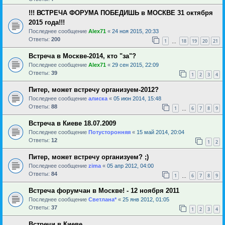
!!! ВСТРЕЧА ФОРУМА ПОБЕДИШЬ в МОСКВЕ 31 октября
2015 года!!!
Последнее сообщение
Alex71
«
24 ноя 2015, 20:33
Ответы:
200
1
18
19
20
21
…
Встреча в Москве-2014, кто "за"?
Последнее сообщение
Alex71
«
29 сен 2015, 22:09
Ответы:
39
1
2
3
4
Питер, может встречу организуем-2012?
Последнее сообщение
алиска
«
05 июн 2014, 15:48
Ответы:
88
1
6
7
8
9
…
Встреча в Киеве 18.07.2009
Последнее сообщение
Потусторонняя
«
15 май 2014, 20:04
Ответы:
12
1
2
Питер, может встречу организуем? ;)
Последнее сообщение
zima
«
05 апр 2012, 04:00
Ответы:
84
1
6
7
8
9
…
Встреча форумчан в Москве! - 12 ноября 2011
Последнее сообщение
Светлана*
«
25 янв 2012, 01:05
Ответы:
37
1
2
3
4
Встречи в Киеве