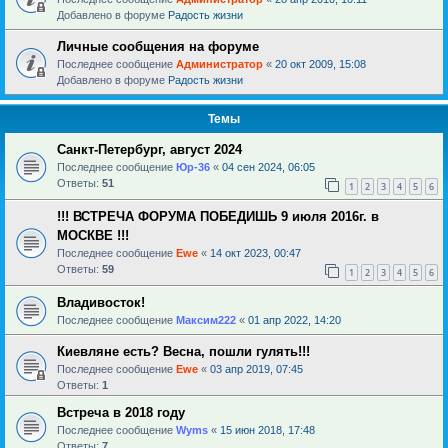
Добавлено в форуме
Радость жизни
Личные сообщения на форуме
Последнее сообщение
Администратор
«
20 окт 2009, 15:08
Добавлено в форуме
Радость жизни
Темы
Санкт-Петербург, август 2024
Последнее сообщение
Юр-36
«
04 сен 2024, 06:05
Ответы:
51
1
2
3
4
5
6
!!! ВСТРЕЧА ФОРУМА ПОБЕДИШЬ 9 июля 2016г. в
МОСКВЕ !!!
Последнее сообщение
Ewe
«
14 окт 2023, 00:47
Ответы:
59
1
2
3
4
5
6
Владивосток!
Последнее сообщение
Максим222
«
01 апр 2022, 14:20
Киевляне есть? Весна, пошли гулять!!!
Последнее сообщение
Ewe
«
03 апр 2019, 07:45
Ответы:
1
Встреча в 2018 году
Последнее сообщение
Wyms
«
15 июн 2018, 17:48
Ответы:
7