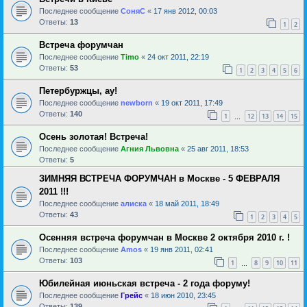
Последнее сообщение
СоняС
«
17 янв 2012, 00:03
Ответы:
13
1
2
Встреча форумчан
Последнее сообщение
Timo
«
24 окт 2011, 22:19
Ответы:
53
1
2
3
4
5
6
Петербуржцы, ау!
Последнее сообщение
newborn
«
19 окт 2011, 17:49
Ответы:
140
1
12
13
14
15
…
Осень золотая! Встреча!
Последнее сообщение
Агния Львовна
«
25 авг 2011, 18:53
Ответы:
5
ЗИМНЯЯ ВСТРЕЧА ФОРУМЧАН в Москве - 5 ФЕВРАЛЯ
2011 !!!
Последнее сообщение
алиска
«
18 май 2011, 18:49
Ответы:
43
1
2
3
4
5
Осенняя встреча форумчан в Москве 2 октября 2010 г. !
Последнее сообщение
Amos
«
19 янв 2011, 02:41
Ответы:
103
1
8
9
10
11
…
Юбилейная июньская встреча - 2 года форуму!
Последнее сообщение
Грейс
«
18 июн 2010, 23:45
Ответы:
139