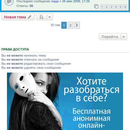
Последнее сообщение
лада
«
26 июн 2009, 17:26
Ответы:
56
1
2
3
4
5
6
Новая тема
1
2
След.
30 тем
Перейти
ПРАВА ДОСТУПА
Вы
не можете
начинать темы
Вы
не можете
отвечать на сообщения
Вы
не можете
редактировать свои сообщения
Вы
не можете
удалять свои сообщения