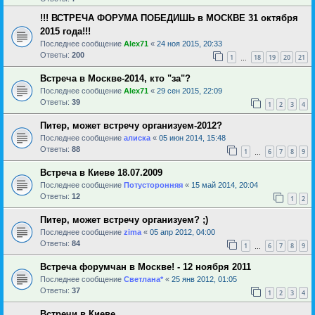
!!! ВСТРЕЧА ФОРУМА ПОБЕДИШЬ в МОСКВЕ 31 октября
2015 года!!!
Последнее сообщение
Alex71
«
24 ноя 2015, 20:33
Ответы:
200
1
18
19
20
21
…
Встреча в Москве-2014, кто "за"?
Последнее сообщение
Alex71
«
29 сен 2015, 22:09
Ответы:
39
1
2
3
4
Питер, может встречу организуем-2012?
Последнее сообщение
алиска
«
05 июн 2014, 15:48
Ответы:
88
1
6
7
8
9
…
Встреча в Киеве 18.07.2009
Последнее сообщение
Потусторонняя
«
15 май 2014, 20:04
Ответы:
12
1
2
Питер, может встречу организуем? ;)
Последнее сообщение
zima
«
05 апр 2012, 04:00
Ответы:
84
1
6
7
8
9
…
Встреча форумчан в Москве! - 12 ноября 2011
Последнее сообщение
Светлана*
«
25 янв 2012, 01:05
Ответы:
37
1
2
3
4
Встречи в Киеве