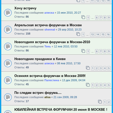
1
11
12
13
14
…
Хочу встречу
Последнее сообщение
алиска
«
15 июн 2010, 20:27
Ответы:
86
1
6
7
8
9
…
Апрельская встреча форумчан в Москве
Последнее сообщение
shennal
«
29 апр 2010, 10:23
Ответы:
158
1
13
14
15
16
…
Новогодняя встреча форумчан в Москве-2010
Последнее сообщение
Тень
«
12 янв 2010, 03:50
Ответы:
86
1
6
7
8
9
…
Новогодние праздники в Киеве
Последнее сообщение
алиска
«
08 янв 2010, 17:50
Ответы:
49
1
2
3
4
5
Осенняя встреча форумчан в Москве 2009!
Последнее сообщение
Палестина
«
13 дек 2009, 04:04
Ответы:
45
1
2
3
4
5
По следам встреч форума....
Последнее сообщение
alisa
«
21 сен 2009, 09:28
Ответы:
17
1
2
ЮБИЛЕЙНАЯ ВСТРЕЧА ФОРУМЧАН 20 июня В МОСКВЕ !