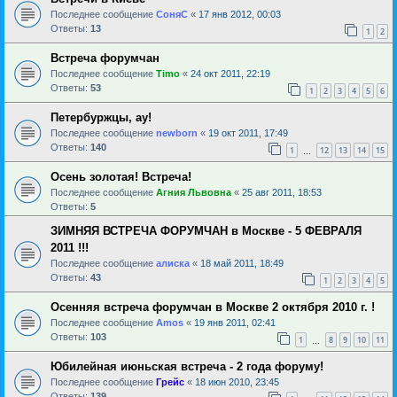
Последнее сообщение
СоняС
«
17 янв 2012, 00:03
Ответы:
13
1
2
Встреча форумчан
Последнее сообщение
Timo
«
24 окт 2011, 22:19
Ответы:
53
1
2
3
4
5
6
Петербуржцы, ау!
Последнее сообщение
newborn
«
19 окт 2011, 17:49
Ответы:
140
1
12
13
14
15
…
Осень золотая! Встреча!
Последнее сообщение
Агния Львовна
«
25 авг 2011, 18:53
Ответы:
5
ЗИМНЯЯ ВСТРЕЧА ФОРУМЧАН в Москве - 5 ФЕВРАЛЯ
2011 !!!
Последнее сообщение
алиска
«
18 май 2011, 18:49
Ответы:
43
1
2
3
4
5
Осенняя встреча форумчан в Москве 2 октября 2010 г. !
Последнее сообщение
Amos
«
19 янв 2011, 02:41
Ответы:
103
1
8
9
10
11
…
Юбилейная июньская встреча - 2 года форуму!
Последнее сообщение
Грейс
«
18 июн 2010, 23:45
Ответы:
139