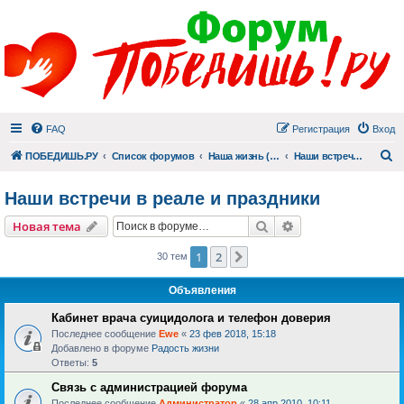
FAQ
Регистрация
Вход
П
ПОБЕДИШЬ.РУ
Список форумов
Наша жизнь (не всё же о суициде!)
Наши встречи в реале и праздники
Наши встречи в реале и праздники
Поиск
Расширенный пои
Новая тема
1
2
След.
30 тем
Объявления
Кабинет врача суицидолога и телефон доверия
Последнее сообщение
Ewe
«
23 фев 2018, 15:18
Добавлено в форуме
Радость жизни
Ответы:
5
Связь с администрацией форума
Последнее сообщение
Администратор
«
28 апр 2010, 10:11