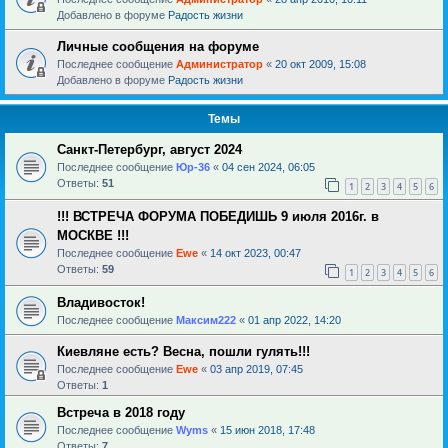
Добавлено в форуме
Радость жизни
Личные сообщения на форуме
Последнее сообщение
Администратор
«
20 окт 2009, 15:08
Добавлено в форуме
Радость жизни
Темы
Санкт-Петербург, август 2024
Последнее сообщение
Юр-36
«
04 сен 2024, 06:05
Ответы:
51
1
2
3
4
5
6
!!! ВСТРЕЧА ФОРУМА ПОБЕДИШЬ 9 июля 2016г. в
МОСКВЕ !!!
Последнее сообщение
Ewe
«
14 окт 2023, 00:47
Ответы:
59
1
2
3
4
5
6
Владивосток!
Последнее сообщение
Максим222
«
01 апр 2022, 14:20
Киевляне есть? Весна, пошли гулять!!!
Последнее сообщение
Ewe
«
03 апр 2019, 07:45
Ответы:
1
Встреча в 2018 году
Последнее сообщение
Wyms
«
15 июн 2018, 17:48
Ответы:
7