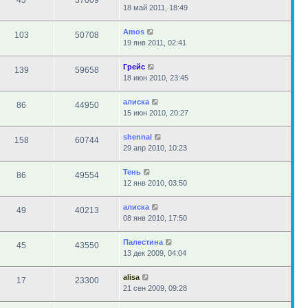
43
37009
18 май 2011, 18:49
Amos
103
50708
19 янв 2011, 02:41
Грейс
139
59658
18 июн 2010, 23:45
алиска
86
44950
15 июн 2010, 20:27
shennal
158
60744
29 апр 2010, 10:23
Тень
86
49554
12 янв 2010, 03:50
алиска
49
40213
08 янв 2010, 17:50
Палестина
45
43550
13 дек 2009, 04:04
alisa
17
23300
21 сен 2009, 09:28