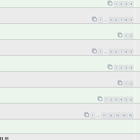
1
2
3
4
1
5
6
7
8
9
…
1
2
1
5
6
7
8
9
…
1
2
3
4
1
2
1
2
3
4
5
6
1
11
12
13
14
15
…
 !!!