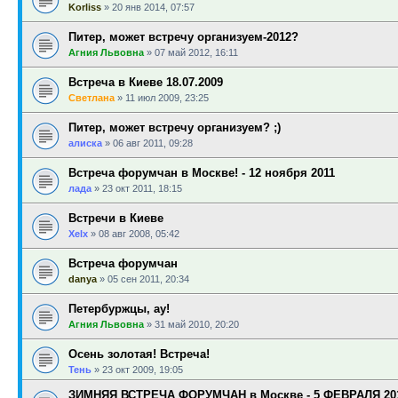
Korliss
»
20 янв 2014, 07:57
Питер, может встречу организуем-2012?
Агния Львовна
»
07 май 2012, 16:11
Встреча в Киеве 18.07.2009
Светлана
»
11 июл 2009, 23:25
Питер, может встречу организуем? ;)
алиска
»
06 авг 2011, 09:28
Встреча форумчан в Москве! - 12 ноября 2011
лада
»
23 окт 2011, 18:15
Встречи в Киеве
Xelx
»
08 авг 2008, 05:42
Встреча форумчан
danya
»
05 сен 2011, 20:34
Петербуржцы, ау!
Агния Львовна
»
31 май 2010, 20:20
Осень золотая! Встреча!
Тень
»
23 окт 2009, 19:05
ЗИМНЯЯ ВСТРЕЧА ФОРУМЧАН в Москве - 5 ФЕВРАЛЯ 2011