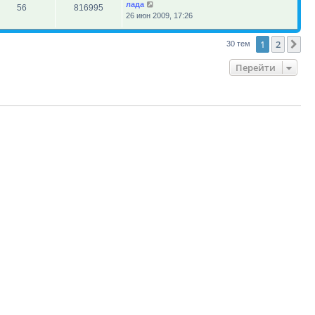
лада
56
816995
26 июн 2009, 17:26
1
2
Сл
30 тем
Перейти