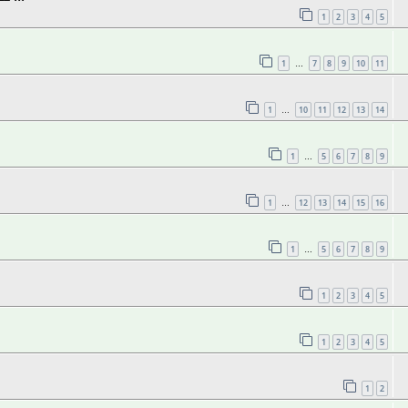
1
2
3
4
5
1
7
8
9
10
11
…
1
10
11
12
13
14
…
1
5
6
7
8
9
…
1
12
13
14
15
16
…
1
5
6
7
8
9
…
1
2
3
4
5
1
2
3
4
5
1
2