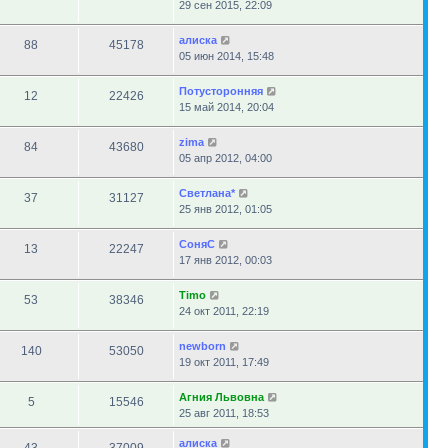
29 сен 2015, 22:09
алиска
88
45178
05 июн 2014, 15:48
Потусторонняя
12
22426
15 май 2014, 20:04
zima
84
43680
05 апр 2012, 04:00
Светлана*
37
31127
25 янв 2012, 01:05
СоняС
13
22247
17 янв 2012, 00:03
Timo
53
38346
24 окт 2011, 22:19
newborn
140
53050
19 окт 2011, 17:49
Агния Львовна
5
15546
25 авг 2011, 18:53
алиска