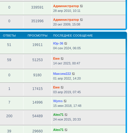
Администратор
0
339591
28 апр 2010, 10:11
Администратор
0
351996
20 окт 2009, 15:08
ОТВЕТЫ
ПРОСМОТРЫ
ПОСЛЕДНЕЕ СООБЩЕНИЕ
Юр-36
51
19911
04 сен 2024, 06:05
Ewe
59
51253
14 окт 2023, 00:47
Максим222
0
9180
01 апр 2022, 14:20
Ewe
1
17415
03 апр 2019, 07:45
Wyms
7
14996
15 июн 2018, 17:48
Alex71
200
54489
24 ноя 2015, 20:33
Alex71
39
29660