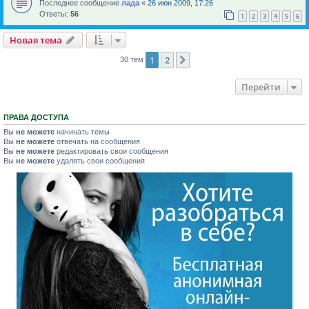
Последнее сообщение
лада
«
26 июн 2009, 17:26
Ответы:
56
1
2
3
4
5
6
Новая тема
1
2
След.
30 тем
Перейти
ПРАВА ДОСТУПА
Вы
не можете
начинать темы
Вы
не можете
отвечать на сообщения
Вы
не можете
редактировать свои сообщения
Вы
не можете
удалять свои сообщения