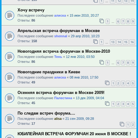
1
11
12
13
14
…
Хочу встречу
Последнее сообщение
алиска
«
15 июн 2010, 20:27
Ответы:
86
1
6
7
8
9
…
Апрельская встреча форумчан в Москве
Последнее сообщение
shennal
«
29 апр 2010, 10:23
Ответы:
158
1
13
14
15
16
…
Новогодняя встреча форумчан в Москве-2010
Последнее сообщение
Тень
«
12 янв 2010, 03:50
Ответы:
86
1
6
7
8
9
…
Новогодние праздники в Киеве
Последнее сообщение
алиска
«
08 янв 2010, 17:50
Ответы:
49
1
2
3
4
5
Осенняя встреча форумчан в Москве 2009!
Последнее сообщение
Палестина
«
13 дек 2009, 04:04
Ответы:
45
1
2
3
4
5
По следам встреч форума....
Последнее сообщение
alisa
«
21 сен 2009, 09:28
Ответы:
17
1
2
ЮБИЛЕЙНАЯ ВСТРЕЧА ФОРУМЧАН 20 июня В МОСКВЕ !