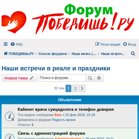
FAQ
Регистрация
Вход
П
ПОБЕДИШЬ.РУ
Список форумов
Наша жизнь (не всё же о суициде!)
Наши встречи в реале и праздники
Наши встречи в реале и праздники
Поиск
Расширенный пои
Новая тема
1
2
След.
30 тем
Объявления
Кабинет врача суицидолога и телефон доверия
Последнее сообщение
Ewe
«
23 фев 2018, 15:18
Добавлено в форуме
Радость жизни
Ответы:
5
Связь с администрацией форума
Последнее сообщение
Администратор
«
28 апр 2010, 10:11