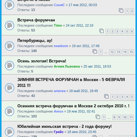
Последнее сообщение
СоняС
«
17 янв 2012, 00:03
Ответы:
13
1
2
Встреча форумчан
Последнее сообщение
Timo
«
24 окт 2011, 22:19
Ответы:
53
1
2
3
4
5
6
Петербуржцы, ау!
Последнее сообщение
newborn
«
19 окт 2011, 17:49
Ответы:
140
1
12
13
14
15
…
Осень золотая! Встреча!
Последнее сообщение
Агния Львовна
«
25 авг 2011, 18:53
Ответы:
5
ЗИМНЯЯ ВСТРЕЧА ФОРУМЧАН в Москве - 5 ФЕВРАЛЯ
2011 !!!
Последнее сообщение
алиска
«
18 май 2011, 18:49
Ответы:
43
1
2
3
4
5
Осенняя встреча форумчан в Москве 2 октября 2010 г. !
Последнее сообщение
Amos
«
19 янв 2011, 02:41
Ответы:
103
1
8
9
10
11
…
Юбилейная июньская встреча - 2 года форуму!
Последнее сообщение
Грейс
«
18 июн 2010, 23:45
Ответы:
139