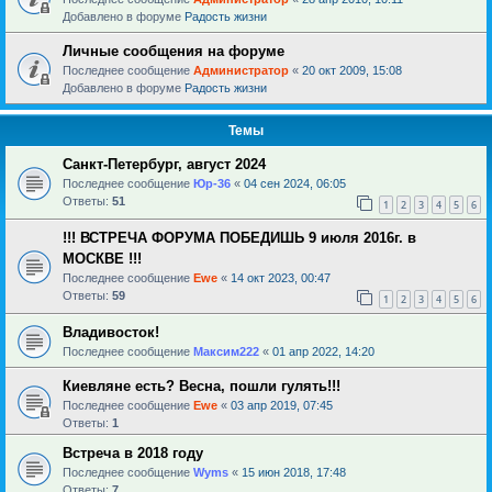
Добавлено в форуме
Радость жизни
Личные сообщения на форуме
Последнее сообщение
Администратор
«
20 окт 2009, 15:08
Добавлено в форуме
Радость жизни
Темы
Санкт-Петербург, август 2024
Последнее сообщение
Юр-36
«
04 сен 2024, 06:05
Ответы:
51
1
2
3
4
5
6
!!! ВСТРЕЧА ФОРУМА ПОБЕДИШЬ 9 июля 2016г. в
МОСКВЕ !!!
Последнее сообщение
Ewe
«
14 окт 2023, 00:47
Ответы:
59
1
2
3
4
5
6
Владивосток!
Последнее сообщение
Максим222
«
01 апр 2022, 14:20
Киевляне есть? Весна, пошли гулять!!!
Последнее сообщение
Ewe
«
03 апр 2019, 07:45
Ответы:
1
Встреча в 2018 году
Последнее сообщение
Wyms
«
15 июн 2018, 17:48
Ответы:
7