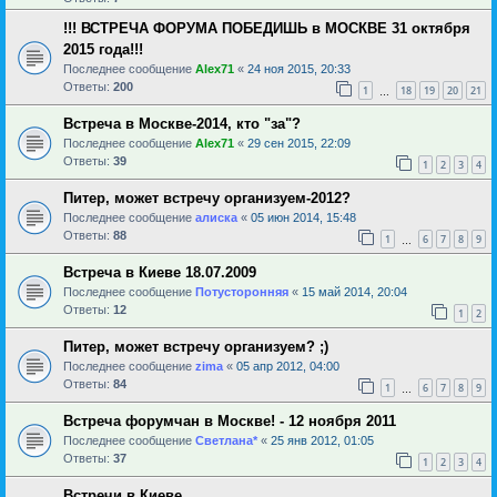
!!! ВСТРЕЧА ФОРУМА ПОБЕДИШЬ в МОСКВЕ 31 октября
2015 года!!!
Последнее сообщение
Alex71
«
24 ноя 2015, 20:33
Ответы:
200
1
18
19
20
21
…
Встреча в Москве-2014, кто "за"?
Последнее сообщение
Alex71
«
29 сен 2015, 22:09
Ответы:
39
1
2
3
4
Питер, может встречу организуем-2012?
Последнее сообщение
алиска
«
05 июн 2014, 15:48
Ответы:
88
1
6
7
8
9
…
Встреча в Киеве 18.07.2009
Последнее сообщение
Потусторонняя
«
15 май 2014, 20:04
Ответы:
12
1
2
Питер, может встречу организуем? ;)
Последнее сообщение
zima
«
05 апр 2012, 04:00
Ответы:
84
1
6
7
8
9
…
Встреча форумчан в Москве! - 12 ноября 2011
Последнее сообщение
Светлана*
«
25 янв 2012, 01:05
Ответы:
37
1
2
3
4
Встречи в Киеве