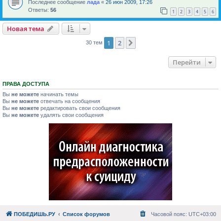
Последнее сообщение
лада
«
26 июн 2009, 17:26
Ответы:
56
1
2
3
4
5
6
Новая тема
1
2
След.
30 тем
Перейти
ПРАВА ДОСТУПА
Вы
не можете
начинать темы
Вы
не можете
отвечать на сообщения
Вы
не можете
редактировать свои сообщения
Вы
не можете
удалять свои сообщения
ПОБЕДИШЬ.РУ
Список форумов
Часовой пояс:
UTC+03:00