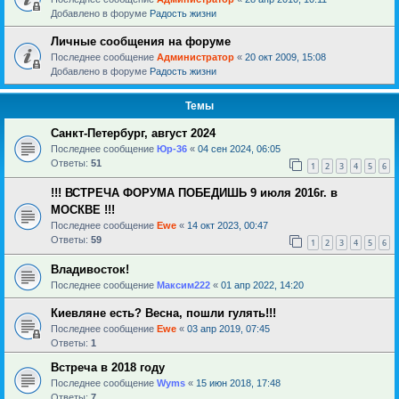
Добавлено в форуме
Радость жизни
Личные сообщения на форуме
Последнее сообщение
Администратор
«
20 окт 2009, 15:08
Добавлено в форуме
Радость жизни
Темы
Санкт-Петербург, август 2024
Последнее сообщение
Юр-36
«
04 сен 2024, 06:05
Ответы:
51
1
2
3
4
5
6
!!! ВСТРЕЧА ФОРУМА ПОБЕДИШЬ 9 июля 2016г. в
МОСКВЕ !!!
Последнее сообщение
Ewe
«
14 окт 2023, 00:47
Ответы:
59
1
2
3
4
5
6
Владивосток!
Последнее сообщение
Максим222
«
01 апр 2022, 14:20
Киевляне есть? Весна, пошли гулять!!!
Последнее сообщение
Ewe
«
03 апр 2019, 07:45
Ответы:
1
Встреча в 2018 году
Последнее сообщение
Wyms
«
15 июн 2018, 17:48
Ответы:
7