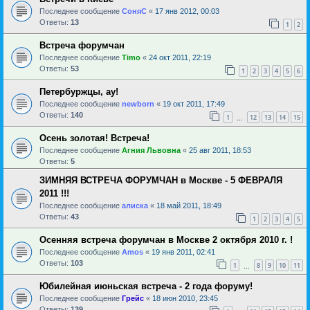
Последнее сообщение
СоняС
«
17 янв 2012, 00:03
Ответы:
13
1
2
Встреча форумчан
Последнее сообщение
Timo
«
24 окт 2011, 22:19
Ответы:
53
1
2
3
4
5
6
Петербуржцы, ау!
Последнее сообщение
newborn
«
19 окт 2011, 17:49
Ответы:
140
1
12
13
14
15
…
Осень золотая! Встреча!
Последнее сообщение
Агния Львовна
«
25 авг 2011, 18:53
Ответы:
5
ЗИМНЯЯ ВСТРЕЧА ФОРУМЧАН в Москве - 5 ФЕВРАЛЯ
2011 !!!
Последнее сообщение
алиска
«
18 май 2011, 18:49
Ответы:
43
1
2
3
4
5
Осенняя встреча форумчан в Москве 2 октября 2010 г. !
Последнее сообщение
Amos
«
19 янв 2011, 02:41
Ответы:
103
1
8
9
10
11
…
Юбилейная июньская встреча - 2 года форуму!
Последнее сообщение
Грейс
«
18 июн 2010, 23:45
Ответы:
139