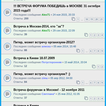
!!! ВСТРЕЧА ФОРУМА ПОБЕДИШЬ в МОСКВЕ 31 октября
2015 года!!!
Последнее сообщение
Alex71
«
24 ноя 2015, 20:33
Ответы:
200
1
18
19
20
21
…
Встреча в Москве-2014, кто "за"?
Последнее сообщение
Alex71
«
29 сен 2015, 22:09
Ответы:
39
1
2
3
4
Питер, может встречу организуем-2012?
Последнее сообщение
алиска
«
05 июн 2014, 15:48
Ответы:
88
1
6
7
8
9
…
Встреча в Киеве 18.07.2009
Последнее сообщение
Потусторонняя
«
15 май 2014, 20:04
Ответы:
12
1
2
Питер, может встречу организуем? ;)
Последнее сообщение
zima
«
05 апр 2012, 04:00
Ответы:
84
1
6
7
8
9
…
Встреча форумчан в Москве! - 12 ноября 2011
Последнее сообщение
Светлана*
«
25 янв 2012, 01:05
Ответы:
37
1
2
3
4
Встречи в Киеве