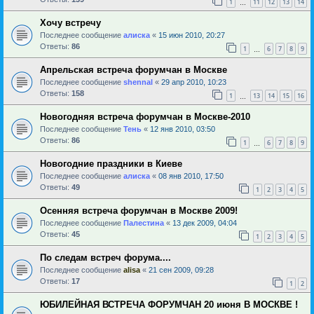
1
11
12
13
14
…
Хочу встречу
Последнее сообщение
алиска
«
15 июн 2010, 20:27
Ответы:
86
1
6
7
8
9
…
Апрельская встреча форумчан в Москве
Последнее сообщение
shennal
«
29 апр 2010, 10:23
Ответы:
158
1
13
14
15
16
…
Новогодняя встреча форумчан в Москве-2010
Последнее сообщение
Тень
«
12 янв 2010, 03:50
Ответы:
86
1
6
7
8
9
…
Новогодние праздники в Киеве
Последнее сообщение
алиска
«
08 янв 2010, 17:50
Ответы:
49
1
2
3
4
5
Осенняя встреча форумчан в Москве 2009!
Последнее сообщение
Палестина
«
13 дек 2009, 04:04
Ответы:
45
1
2
3
4
5
По следам встреч форума....
Последнее сообщение
alisa
«
21 сен 2009, 09:28
Ответы:
17
1
2
ЮБИЛЕЙНАЯ ВСТРЕЧА ФОРУМЧАН 20 июня В МОСКВЕ !