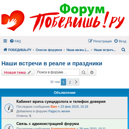
FAQ
Регистрация
Вход
П
ПОБЕДИШЬ.РУ
Список форумов
Наша жизнь (не всё же о суициде!)
Наши встречи в реале и праздники
Наши встречи в реале и праздники
Поиск
Расширенный пои
Новая тема
1
2
След.
30 тем
Объявления
Кабинет врача суицидолога и телефон доверия
Последнее сообщение
Ewe
«
23 фев 2018, 15:18
Добавлено в форуме
Радость жизни
Ответы:
5
Связь с администрацией форума
Последнее сообщение
Администратор
«
28 апр 2010, 10:11