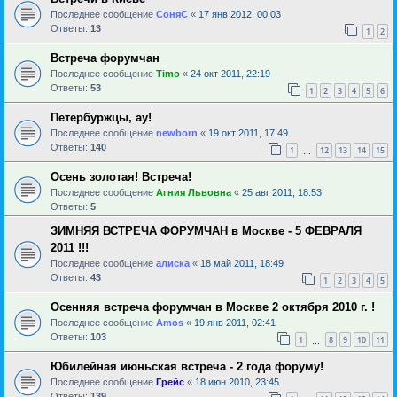
Последнее сообщение
СоняС
«
17 янв 2012, 00:03
Ответы:
13
1
2
Встреча форумчан
Последнее сообщение
Timo
«
24 окт 2011, 22:19
Ответы:
53
1
2
3
4
5
6
Петербуржцы, ау!
Последнее сообщение
newborn
«
19 окт 2011, 17:49
Ответы:
140
1
12
13
14
15
…
Осень золотая! Встреча!
Последнее сообщение
Агния Львовна
«
25 авг 2011, 18:53
Ответы:
5
ЗИМНЯЯ ВСТРЕЧА ФОРУМЧАН в Москве - 5 ФЕВРАЛЯ
2011 !!!
Последнее сообщение
алиска
«
18 май 2011, 18:49
Ответы:
43
1
2
3
4
5
Осенняя встреча форумчан в Москве 2 октября 2010 г. !
Последнее сообщение
Amos
«
19 янв 2011, 02:41
Ответы:
103
1
8
9
10
11
…
Юбилейная июньская встреча - 2 года форуму!
Последнее сообщение
Грейс
«
18 июн 2010, 23:45
Ответы:
139