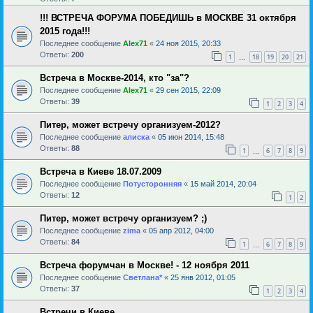
!!! ВСТРЕЧА ФОРУМА ПОБЕДИШЬ в МОСКВЕ 31 октября
2015 года!!!
Последнее сообщение
Alex71
«
24 ноя 2015, 20:33
Ответы:
200
1
18
19
20
21
…
Встреча в Москве-2014, кто "за"?
Последнее сообщение
Alex71
«
29 сен 2015, 22:09
Ответы:
39
1
2
3
4
Питер, может встречу организуем-2012?
Последнее сообщение
алиска
«
05 июн 2014, 15:48
Ответы:
88
1
6
7
8
9
…
Встреча в Киеве 18.07.2009
Последнее сообщение
Потусторонняя
«
15 май 2014, 20:04
Ответы:
12
1
2
Питер, может встречу организуем? ;)
Последнее сообщение
zima
«
05 апр 2012, 04:00
Ответы:
84
1
6
7
8
9
…
Встреча форумчан в Москве! - 12 ноября 2011
Последнее сообщение
Светлана*
«
25 янв 2012, 01:05
Ответы:
37
1
2
3
4
Встречи в Киеве