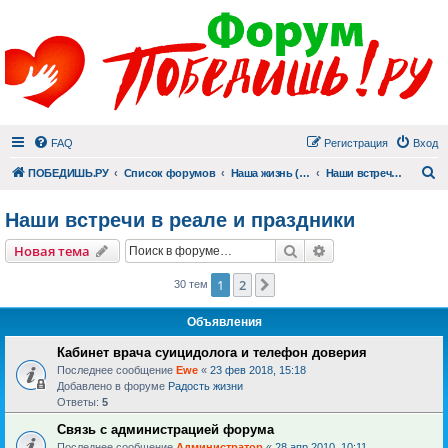
FAQ
Регистрация
Вход
П
ПОБЕДИШЬ.РУ
Список форумов
Наша жизнь (не всё же о суициде!)
Наши встречи в реале и праздники
Наши встречи в реале и праздники
Поиск
Расширенный пои
Новая тема
1
2
След.
30 тем
Объявления
Кабинет врача суицидолога и телефон доверия
Последнее сообщение
Ewe
«
23 фев 2018, 15:18
Добавлено в форуме
Радость жизни
Ответы:
5
Связь с администрацией форума
Последнее сообщение
Администратор
«
28 апр 2010, 10:11