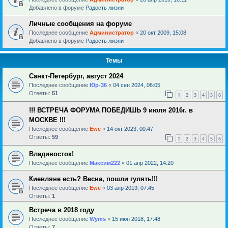
Добавлено в форуме
Радость жизни
Личные сообщения на форуме
Последнее сообщение
Администратор
«
20 окт 2009, 15:08
Добавлено в форуме
Радость жизни
Темы
Санкт-Петербург, август 2024
Последнее сообщение
Юр-36
«
04 сен 2024, 06:05
Ответы:
51
1
2
3
4
5
6
!!! ВСТРЕЧА ФОРУМА ПОБЕДИШЬ 9 июля 2016г. в
МОСКВЕ !!!
Последнее сообщение
Ewe
«
14 окт 2023, 00:47
Ответы:
59
1
2
3
4
5
6
Владивосток!
Последнее сообщение
Максим222
«
01 апр 2022, 14:20
Киевляне есть? Весна, пошли гулять!!!
Последнее сообщение
Ewe
«
03 апр 2019, 07:45
Ответы:
1
Встреча в 2018 году
Последнее сообщение
Wyms
«
15 июн 2018, 17:48
Ответы:
7