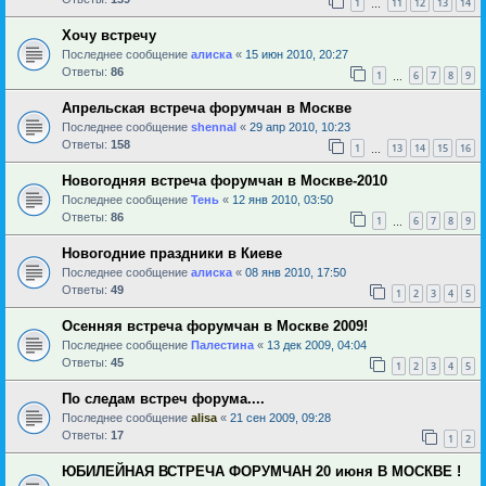
1
11
12
13
14
…
Хочу встречу
Последнее сообщение
алиска
«
15 июн 2010, 20:27
Ответы:
86
1
6
7
8
9
…
Апрельская встреча форумчан в Москве
Последнее сообщение
shennal
«
29 апр 2010, 10:23
Ответы:
158
1
13
14
15
16
…
Новогодняя встреча форумчан в Москве-2010
Последнее сообщение
Тень
«
12 янв 2010, 03:50
Ответы:
86
1
6
7
8
9
…
Новогодние праздники в Киеве
Последнее сообщение
алиска
«
08 янв 2010, 17:50
Ответы:
49
1
2
3
4
5
Осенняя встреча форумчан в Москве 2009!
Последнее сообщение
Палестина
«
13 дек 2009, 04:04
Ответы:
45
1
2
3
4
5
По следам встреч форума....
Последнее сообщение
alisa
«
21 сен 2009, 09:28
Ответы:
17
1
2
ЮБИЛЕЙНАЯ ВСТРЕЧА ФОРУМЧАН 20 июня В МОСКВЕ !