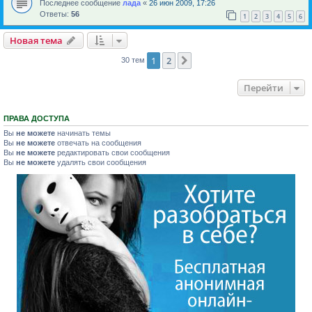
Последнее сообщение
лада
«
26 июн 2009, 17:26
Ответы:
56
1
2
3
4
5
6
Новая тема
1
2
След.
30 тем
Перейти
ПРАВА ДОСТУПА
Вы
не можете
начинать темы
Вы
не можете
отвечать на сообщения
Вы
не можете
редактировать свои сообщения
Вы
не можете
удалять свои сообщения