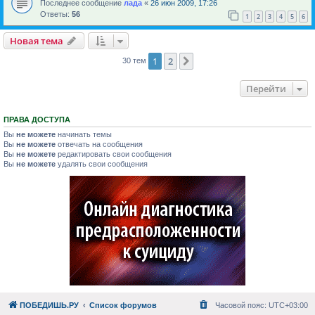
Последнее сообщение
лада
«
26 июн 2009, 17:26
Ответы:
56
1
2
3
4
5
6
Новая тема
1
2
След.
30 тем
Перейти
ПРАВА ДОСТУПА
Вы
не можете
начинать темы
Вы
не можете
отвечать на сообщения
Вы
не можете
редактировать свои сообщения
Вы
не можете
удалять свои сообщения
ПОБЕДИШЬ.РУ
Список форумов
Часовой пояс:
UTC+03:00