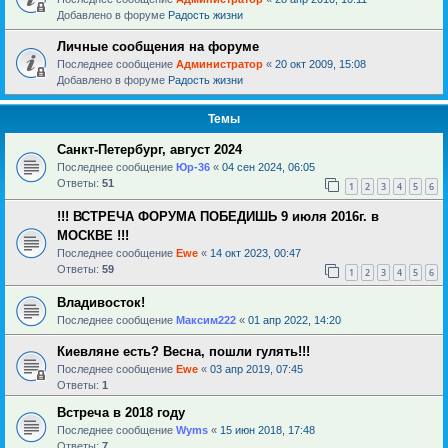
Добавлено в форуме
Радость жизни
Личные сообщения на форуме
Последнее сообщение
Администратор
«
20 окт 2009, 15:08
Добавлено в форуме
Радость жизни
Темы
Санкт-Петербург, август 2024
Последнее сообщение
Юр-36
«
04 сен 2024, 06:05
Ответы:
51
1
2
3
4
5
6
!!! ВСТРЕЧА ФОРУМА ПОБЕДИШЬ 9 июля 2016г. в
МОСКВЕ !!!
Последнее сообщение
Ewe
«
14 окт 2023, 00:47
Ответы:
59
1
2
3
4
5
6
Владивосток!
Последнее сообщение
Максим222
«
01 апр 2022, 14:20
Киевляне есть? Весна, пошли гулять!!!
Последнее сообщение
Ewe
«
03 апр 2019, 07:45
Ответы:
1
Встреча в 2018 году
Последнее сообщение
Wyms
«
15 июн 2018, 17:48
Ответы:
7