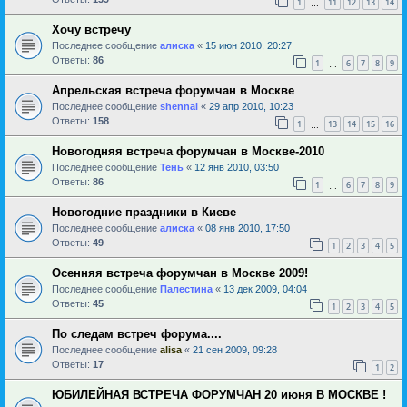
1
11
12
13
14
…
Хочу встречу
Последнее сообщение
алиска
«
15 июн 2010, 20:27
Ответы:
86
1
6
7
8
9
…
Апрельская встреча форумчан в Москве
Последнее сообщение
shennal
«
29 апр 2010, 10:23
Ответы:
158
1
13
14
15
16
…
Новогодняя встреча форумчан в Москве-2010
Последнее сообщение
Тень
«
12 янв 2010, 03:50
Ответы:
86
1
6
7
8
9
…
Новогодние праздники в Киеве
Последнее сообщение
алиска
«
08 янв 2010, 17:50
Ответы:
49
1
2
3
4
5
Осенняя встреча форумчан в Москве 2009!
Последнее сообщение
Палестина
«
13 дек 2009, 04:04
Ответы:
45
1
2
3
4
5
По следам встреч форума....
Последнее сообщение
alisa
«
21 сен 2009, 09:28
Ответы:
17
1
2
ЮБИЛЕЙНАЯ ВСТРЕЧА ФОРУМЧАН 20 июня В МОСКВЕ !