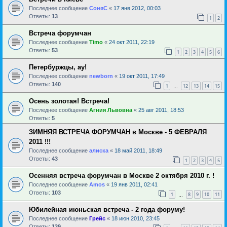
Последнее сообщение
СоняС
«
17 янв 2012, 00:03
Ответы:
13
1
2
Встреча форумчан
Последнее сообщение
Timo
«
24 окт 2011, 22:19
Ответы:
53
1
2
3
4
5
6
Петербуржцы, ау!
Последнее сообщение
newborn
«
19 окт 2011, 17:49
Ответы:
140
1
12
13
14
15
…
Осень золотая! Встреча!
Последнее сообщение
Агния Львовна
«
25 авг 2011, 18:53
Ответы:
5
ЗИМНЯЯ ВСТРЕЧА ФОРУМЧАН в Москве - 5 ФЕВРАЛЯ
2011 !!!
Последнее сообщение
алиска
«
18 май 2011, 18:49
Ответы:
43
1
2
3
4
5
Осенняя встреча форумчан в Москве 2 октября 2010 г. !
Последнее сообщение
Amos
«
19 янв 2011, 02:41
Ответы:
103
1
8
9
10
11
…
Юбилейная июньская встреча - 2 года форуму!
Последнее сообщение
Грейс
«
18 июн 2010, 23:45
Ответы:
139