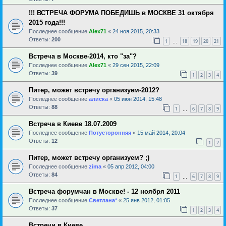
!!! ВСТРЕЧА ФОРУМА ПОБЕДИШЬ в МОСКВЕ 31 октября
2015 года!!!
Последнее сообщение
Alex71
«
24 ноя 2015, 20:33
Ответы:
200
1
18
19
20
21
…
Встреча в Москве-2014, кто "за"?
Последнее сообщение
Alex71
«
29 сен 2015, 22:09
Ответы:
39
1
2
3
4
Питер, может встречу организуем-2012?
Последнее сообщение
алиска
«
05 июн 2014, 15:48
Ответы:
88
1
6
7
8
9
…
Встреча в Киеве 18.07.2009
Последнее сообщение
Потусторонняя
«
15 май 2014, 20:04
Ответы:
12
1
2
Питер, может встречу организуем? ;)
Последнее сообщение
zima
«
05 апр 2012, 04:00
Ответы:
84
1
6
7
8
9
…
Встреча форумчан в Москве! - 12 ноября 2011
Последнее сообщение
Светлана*
«
25 янв 2012, 01:05
Ответы:
37
1
2
3
4
Встречи в Киеве