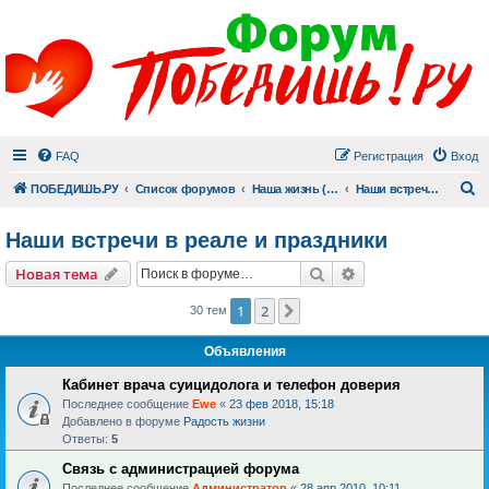
FAQ
Регистрация
Вход
П
ПОБЕДИШЬ.РУ
Список форумов
Наша жизнь (не всё же о суициде!)
Наши встречи в реале и праздники
Наши встречи в реале и праздники
Поиск
Расширенный пои
Новая тема
1
2
След.
30 тем
Объявления
Кабинет врача суицидолога и телефон доверия
Последнее сообщение
Ewe
«
23 фев 2018, 15:18
Добавлено в форуме
Радость жизни
Ответы:
5
Связь с администрацией форума
Последнее сообщение
Администратор
«
28 апр 2010, 10:11