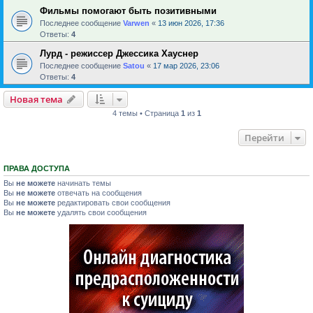
Фильмы помогают быть позитивными
Последнее сообщение
Varwen
«
13 июн 2026, 17:36
Ответы:
4
Лурд - режиссер Джессика Хауснер
Последнее сообщение
Satou
«
17 мар 2026, 23:06
Ответы:
4
Новая тема
4 темы • Страница
1
из
1
Перейти
ПРАВА ДОСТУПА
Вы
не можете
начинать темы
Вы
не можете
отвечать на сообщения
Вы
не можете
редактировать свои сообщения
Вы
не можете
удалять свои сообщения