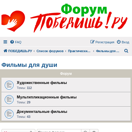
FAQ
Регистрация
Вход
П
ПОБЕДИШЬ.РУ
Список форумов
Практический раздел
Фильмы для души
Фильмы для души
Форум
Художественные фильмы
Темы:
112
Мультипликационные фильмы
Темы:
29
Документальные фильмы
Темы:
43