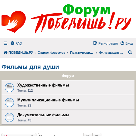
FAQ
Регистрация
Вход
П
ПОБЕДИШЬ.РУ
Список форумов
Практический раздел
Фильмы для души
Фильмы для души
Форум
Художественные фильмы
Темы:
112
Мультипликационные фильмы
Темы:
29
Документальные фильмы
Темы:
43