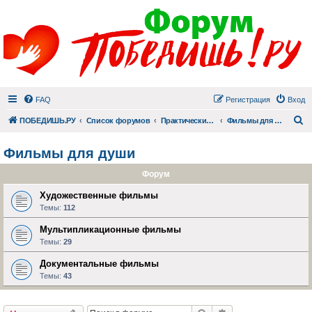
FAQ
Регистрация
Вход
П
ПОБЕДИШЬ.РУ
Список форумов
Практический раздел
Фильмы для души
Фильмы для души
Форум
Художественные фильмы
Темы:
112
Мультипликационные фильмы
Темы:
29
Документальные фильмы
Темы:
43