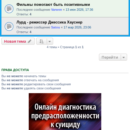
Фильмы помогают быть позитивными
Последнее сообщение
Varwen
«
13 июн 2026, 17:36
Ответы:
4
Лурд - режиссер Джессика Хауснер
Последнее сообщение
Satou
«
17 мар 2026, 23:06
Ответы:
4
Новая тема
4 темы • Страница
1
из
1
Перейти
ПРАВА ДОСТУПА
Вы
не можете
начинать темы
Вы
не можете
отвечать на сообщения
Вы
не можете
редактировать свои сообщения
Вы
не можете
удалять свои сообщения