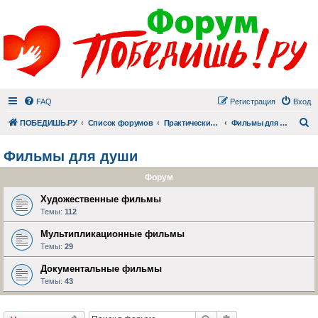
FAQ
Регистрация
Вход
П
ПОБЕДИШЬ.РУ
Список форумов
Практический раздел
Фильмы для души
Фильмы для души
Форум
Художественные фильмы
Темы:
112
Мультипликационные фильмы
Темы:
29
Документальные фильмы
Темы:
43