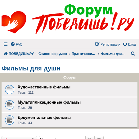
FAQ
Регистрация
Вход
П
ПОБЕДИШЬ.РУ
Список форумов
Практический раздел
Фильмы для души
Фильмы для души
Форум
Художественные фильмы
Темы:
112
Мультипликационные фильмы
Темы:
29
Документальные фильмы
Темы:
43