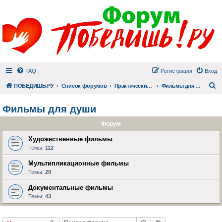
FAQ
Регистрация
Вход
П
ПОБЕДИШЬ.РУ
Список форумов
Практический раздел
Фильмы для души
Фильмы для души
Форум
Художественные фильмы
Темы:
112
Мультипликационные фильмы
Темы:
29
Документальные фильмы
Темы:
43