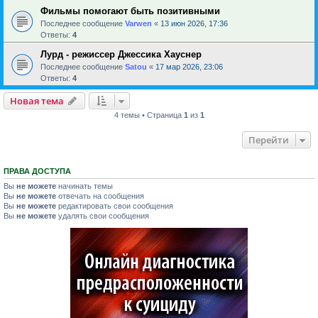
Фильмы помогают быть позитивными
Последнее сообщение
Varwen
«
13 июн 2026, 17:36
Ответы:
4
Лурд - режиссер Джессика Хауснер
Последнее сообщение
Satou
«
17 мар 2026, 23:06
Ответы:
4
Новая тема
4 темы • Страница
1
из
1
Перейти
ПРАВА ДОСТУПА
Вы
не можете
начинать темы
Вы
не можете
отвечать на сообщения
Вы
не можете
редактировать свои сообщения
Вы
не можете
удалять свои сообщения