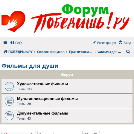
FAQ
Регистрация
Вход
П
ПОБЕДИШЬ.РУ
Список форумов
Практический раздел
Фильмы для души
Фильмы для души
Форум
Художественные фильмы
Темы:
112
Мультипликационные фильмы
Темы:
29
Документальные фильмы
Темы:
43