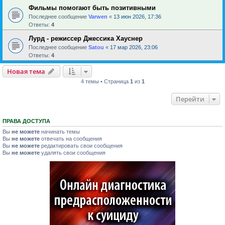
Фильмы помогают быть позитивными
Последнее сообщение
Varwen
«
13 июн 2026, 17:36
Ответы:
4
Лурд - режиссер Джессика Хауснер
Последнее сообщение
Satou
«
17 мар 2026, 23:06
Ответы:
4
Новая тема
4 темы • Страница
1
из
1
Перейти
ПРАВА ДОСТУПА
Вы
не можете
начинать темы
Вы
не можете
отвечать на сообщения
Вы
не можете
редактировать свои сообщения
Вы
не можете
удалять свои сообщения