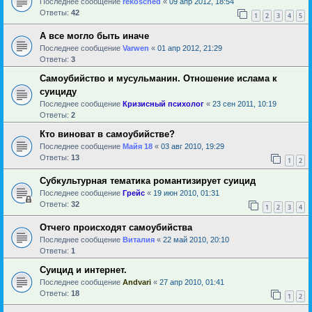
Последнее сообщение
rekosched
«
09 апр 2012, 18:54
Ответы:
42
1
2
3
4
5
А все могло быть иначе
Последнее сообщение
Varwen
«
01 апр 2012, 21:29
Ответы:
3
Самоубийство и мусульманин. Отношение ислама к
суициду
Последнее сообщение
Кризисный психолог
«
23 сен 2011, 10:19
Ответы:
2
Кто виноват в самоубийстве?
Последнее сообщение
Майя 18
«
03 авг 2010, 19:29
Ответы:
13
1
2
Субкультурная тематика романтизирует суицид
Последнее сообщение
Грейс
«
19 июн 2010, 01:31
Ответы:
32
1
2
3
4
Отчего происходят самоубийства
Последнее сообщение
Виталия
«
22 май 2010, 20:10
Ответы:
1
Суицид и интернет.
Последнее сообщение
Andvari
«
27 апр 2010, 01:41
Ответы:
18
1
2