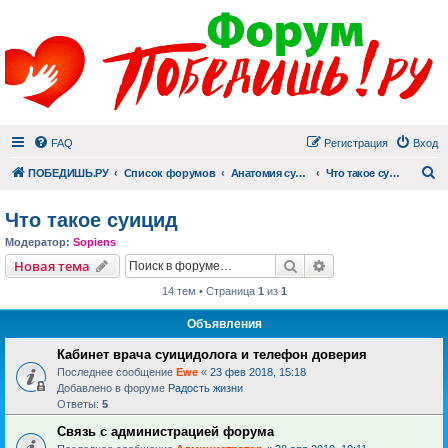
FAQ
Регистрация
Вход
П
ПОБЕДИШЬ.РУ
Список форумов
Анатомия суицида
Что такое суицид
Что такое суицид
Модератор:
Sopiens
Поиск
Расширенный пои
Новая тема
14 тем • Страница
1
из
1
Объявления
Кабинет врача суицидолога и телефон доверия
Последнее сообщение
Ewe
«
23 фев 2018, 15:18
Добавлено в форуме
Радость жизни
Ответы:
5
Связь с администрацией форума