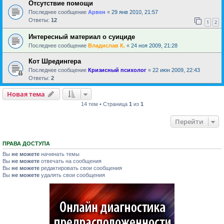
Отсутствие помощи
Последнее сообщение
Арвен
«
29 янв 2010, 21:57
Ответы:
12
1
2
Интересный материал о суициде
Последнее сообщение
Владислав К.
«
24 ноя 2009, 21:28
Кот Шредингера
Последнее сообщение
Кризисный психолог
«
22 июн 2009, 22:43
Ответы:
2
Новая тема
14 тем • Страница
1
из
1
Перейти
ПРАВА ДОСТУПА
Вы
не можете
начинать темы
Вы
не можете
отвечать на сообщения
Вы
не можете
редактировать свои сообщения
Вы
не можете
удалять свои сообщения