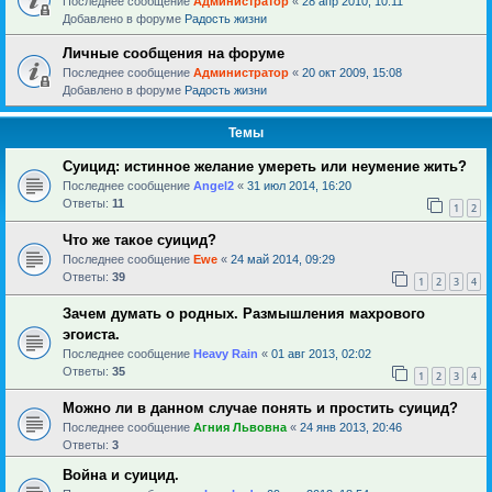
Последнее сообщение
Администратор
«
28 апр 2010, 10:11
Добавлено в форуме
Радость жизни
Личные сообщения на форуме
Последнее сообщение
Администратор
«
20 окт 2009, 15:08
Добавлено в форуме
Радость жизни
Темы
Суицид: истинное желание умереть или неумение жить?
Последнее сообщение
Angel2
«
31 июл 2014, 16:20
Ответы:
11
1
2
Что же такое суицид?
Последнее сообщение
Ewe
«
24 май 2014, 09:29
Ответы:
39
1
2
3
4
Зачем думать о родных. Размышления махрового
эгоиста.
Последнее сообщение
Heavy Rain
«
01 авг 2013, 02:02
Ответы:
35
1
2
3
4
Можно ли в данном случае понять и простить суицид?
Последнее сообщение
Агния Львовна
«
24 янв 2013, 20:46
Ответы:
3
Война и суицид.