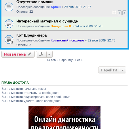
Отсутствие помощи
Последнее сообщение
Арвен
«
29 янв 2010, 21:57
Ответы:
12
1
2
Интересный материал о суициде
Последнее сообщение
Владислав К.
«
24 ноя 2009, 21:28
Кот Шредингера
Последнее сообщение
Кризисный психолог
«
22 июн 2009, 22:43
Ответы:
2
Новая тема
14 тем • Страница
1
из
1
Перейти
ПРАВА ДОСТУПА
Вы
не можете
начинать темы
Вы
не можете
отвечать на сообщения
Вы
не можете
редактировать свои сообщения
Вы
не можете
удалять свои сообщения