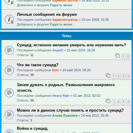
Последнее сообщение
Администратор
«
28 апр 2010, 10:11
Добавлено в форуме
Радость жизни
Личные сообщения на форуме
Последнее сообщение
Администратор
«
20 окт 2009, 15:08
Добавлено в форуме
Радость жизни
Темы
Суицид: истинное желание умереть или неумение жить?
Последнее сообщение
Angel2
«
31 июл 2014, 16:20
Ответы:
11
1
2
Что же такое суицид?
Последнее сообщение
Ewe
«
24 май 2014, 09:29
Ответы:
39
1
2
3
4
Зачем думать о родных. Размышления махрового
эгоиста.
Последнее сообщение
Heavy Rain
«
01 авг 2013, 02:02
Ответы:
35
1
2
3
4
Можно ли в данном случае понять и простить суицид?
Последнее сообщение
Агния Львовна
«
24 янв 2013, 20:46
Ответы:
3
Война и суицид.