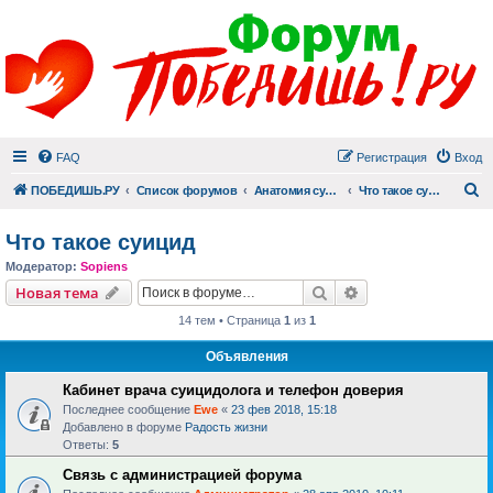
FAQ
Регистрация
Вход
П
ПОБЕДИШЬ.РУ
Список форумов
Анатомия суицида
Что такое суицид
Что такое суицид
Модератор:
Sopiens
Поиск
Расширенный пои
Новая тема
14 тем • Страница
1
из
1
Объявления
Кабинет врача суицидолога и телефон доверия
Последнее сообщение
Ewe
«
23 фев 2018, 15:18
Добавлено в форуме
Радость жизни
Ответы:
5
Связь с администрацией форума