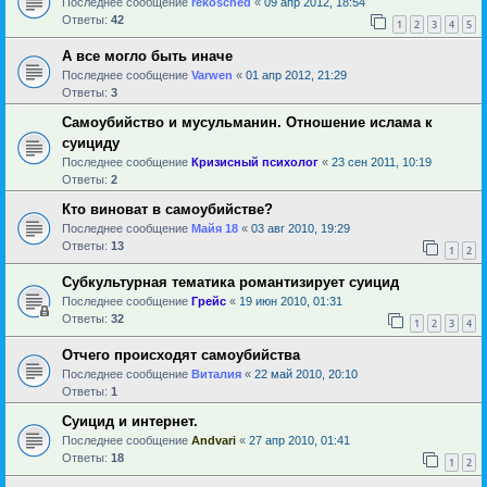
Последнее сообщение
rekosched
«
09 апр 2012, 18:54
Ответы:
42
1
2
3
4
5
А все могло быть иначе
Последнее сообщение
Varwen
«
01 апр 2012, 21:29
Ответы:
3
Самоубийство и мусульманин. Отношение ислама к
суициду
Последнее сообщение
Кризисный психолог
«
23 сен 2011, 10:19
Ответы:
2
Кто виноват в самоубийстве?
Последнее сообщение
Майя 18
«
03 авг 2010, 19:29
Ответы:
13
1
2
Субкультурная тематика романтизирует суицид
Последнее сообщение
Грейс
«
19 июн 2010, 01:31
Ответы:
32
1
2
3
4
Отчего происходят самоубийства
Последнее сообщение
Виталия
«
22 май 2010, 20:10
Ответы:
1
Суицид и интернет.
Последнее сообщение
Andvari
«
27 апр 2010, 01:41
Ответы:
18
1
2