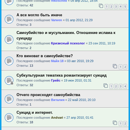
Последнее сообщение
rekosched
«
09 апр 2012, 18:54
Ответы:
42
1
2
3
4
5
А все могло быть иначе
Последнее сообщение
Varwen
«
01 апр 2012, 21:29
Ответы:
3
Самоубийство и мусульманин. Отношение ислама к
суициду
Последнее сообщение
Кризисный психолог
«
23 сен 2011, 10:19
Ответы:
2
Кто виноват в самоубийстве?
Последнее сообщение
Майя 18
«
03 авг 2010, 19:29
Ответы:
13
1
2
Субкультурная тематика романтизирует суицид
Последнее сообщение
Грейс
«
19 июн 2010, 01:31
Ответы:
32
1
2
3
4
Отчего происходят самоубийства
Последнее сообщение
Виталия
«
22 май 2010, 20:10
Ответы:
1
Суицид и интернет.
Последнее сообщение
Andvari
«
27 апр 2010, 01:41
Ответы:
18
1
2