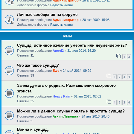
Последнее сообщение
Администратор
«
28 апр 2010, 10:11
Добавлено в форуме
Радость жизни
Личные сообщения на форуме
Последнее сообщение
Администратор
«
20 окт 2009, 15:08
Добавлено в форуме
Радость жизни
Темы
Суицид: истинное желание умереть или неумение жить?
Последнее сообщение
Angel2
«
31 июл 2014, 16:20
Ответы:
11
1
2
Что же такое суицид?
Последнее сообщение
Ewe
«
24 май 2014, 09:29
Ответы:
39
1
2
3
4
Зачем думать о родных. Размышления махрового
эгоиста.
Последнее сообщение
Heavy Rain
«
01 авг 2013, 02:02
Ответы:
35
1
2
3
4
Можно ли в данном случае понять и простить суицид?
Последнее сообщение
Агния Львовна
«
24 янв 2013, 20:46
Ответы:
3
Война и суицид.