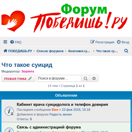
FAQ
Регистрация
Вход
П
ПОБЕДИШЬ.РУ
Список форумов
Анатомия суицида
Что такое суицид
Что такое суицид
Модератор:
Sopiens
Поиск
Расширенный пои
Новая тема
14 тем • Страница
1
из
1
Объявления
Кабинет врача суицидолога и телефон доверия
Последнее сообщение
Ewe
«
23 фев 2018, 15:18
Добавлено в форуме
Радость жизни
Ответы:
5
Связь с администрацией форума