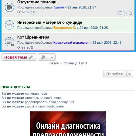
Отсутствие помощи
Последнее сообщение
Арвен
«
29 янв 2010, 21:57
Ответы:
12
1
2
Интересный материал о суициде
Последнее сообщение
Владислав К.
«
24 ноя 2009, 21:28
Кот Шредингера
Последнее сообщение
Кризисный психолог
«
22 июн 2009, 22:43
Ответы:
2
Новая тема
14 тем • Страница
1
из
1
Перейти
ПРАВА ДОСТУПА
Вы
не можете
начинать темы
Вы
не можете
отвечать на сообщения
Вы
не можете
редактировать свои сообщения
Вы
не можете
удалять свои сообщения