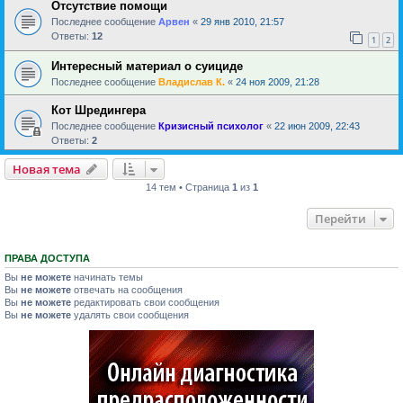
Отсутствие помощи
Последнее сообщение
Арвен
«
29 янв 2010, 21:57
Ответы:
12
1
2
Интересный материал о суициде
Последнее сообщение
Владислав К.
«
24 ноя 2009, 21:28
Кот Шредингера
Последнее сообщение
Кризисный психолог
«
22 июн 2009, 22:43
Ответы:
2
Новая тема
14 тем • Страница
1
из
1
Перейти
ПРАВА ДОСТУПА
Вы
не можете
начинать темы
Вы
не можете
отвечать на сообщения
Вы
не можете
редактировать свои сообщения
Вы
не можете
удалять свои сообщения