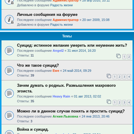
Последнее сообщение
Администратор
«
28 апр 2010, 10:11
Добавлено в форуме
Радость жизни
Личные сообщения на форуме
Последнее сообщение
Администратор
«
20 окт 2009, 15:08
Добавлено в форуме
Радость жизни
Темы
Суицид: истинное желание умереть или неумение жить?
Последнее сообщение
Angel2
«
31 июл 2014, 16:20
Ответы:
11
1
2
Что же такое суицид?
Последнее сообщение
Ewe
«
24 май 2014, 09:29
Ответы:
39
1
2
3
4
Зачем думать о родных. Размышления махрового
эгоиста.
Последнее сообщение
Heavy Rain
«
01 авг 2013, 02:02
Ответы:
35
1
2
3
4
Можно ли в данном случае понять и простить суицид?
Последнее сообщение
Агния Львовна
«
24 янв 2013, 20:46
Ответы:
3
Война и суицид.