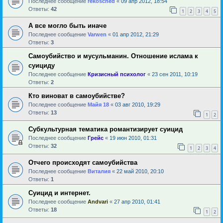
Последнее сообщение
rekosched
«
09 апр 2012, 18:54
Ответы:
42
1
2
3
4
5
А все могло быть иначе
Последнее сообщение
Varwen
«
01 апр 2012, 21:29
Ответы:
3
Самоубийство и мусульманин. Отношение ислама к
суициду
Последнее сообщение
Кризисный психолог
«
23 сен 2011, 10:19
Ответы:
2
Кто виноват в самоубийстве?
Последнее сообщение
Майя 18
«
03 авг 2010, 19:29
Ответы:
13
1
2
Субкультурная тематика романтизирует суицид
Последнее сообщение
Грейс
«
19 июн 2010, 01:31
Ответы:
32
1
2
3
4
Отчего происходят самоубийства
Последнее сообщение
Виталия
«
22 май 2010, 20:10
Ответы:
1
Суицид и интернет.
Последнее сообщение
Andvari
«
27 апр 2010, 01:41
Ответы:
18
1
2