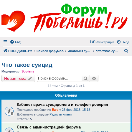
FAQ
Регистрация
Вход
П
ПОБЕДИШЬ.РУ
Список форумов
Анатомия суицида
Что такое суицид
Что такое суицид
Модератор:
Sopiens
Поиск
Расширенный пои
Новая тема
14 тем • Страница
1
из
1
Объявления
Кабинет врача суицидолога и телефон доверия
Последнее сообщение
Ewe
«
23 фев 2018, 15:18
Добавлено в форуме
Радость жизни
Ответы:
5
Связь с администрацией форума